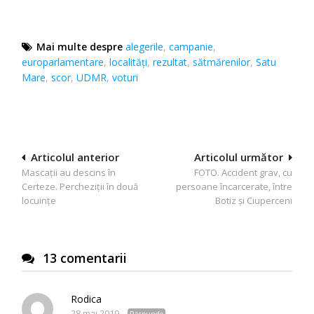
Mai multe despre
alegerile
,
campanie
,
europarlamentare
,
localităţi
,
rezultat
,
sătmărenilor
,
Satu
Mare
,
scor
,
UDMR
,
voturi
Navigare
Articolul anterior
Articolul următor
Mascații au descins în
FOTO. Accident grav, cu
în
Certeze. Percheziții în două
persoane încarcerate, între
articole
locuințe
Botiz și Ciuperceni
13 comentarii
Rodica
28 mai 2019
Răspunde