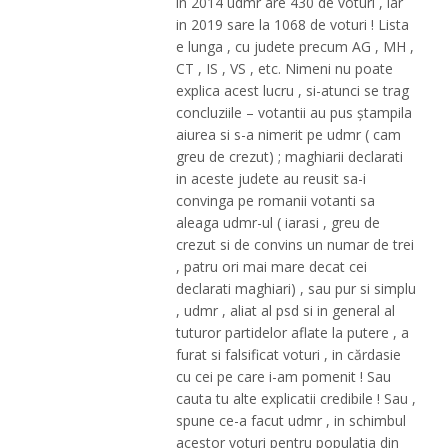
in 2014 udmr are 430 de voturi , iar
in 2019 sare la 1068 de voturi ! Lista
e lunga , cu judete precum AG , MH ,
CT , IS , VS , etc. Nimeni nu poate
explica acest lucru , si-atunci se trag
concluziile – votantii au pus ştampila
aiurea si s-a nimerit pe udmr ( cam
greu de crezut) ; maghiarii declarati
in aceste judete au reusit sa-i
convinga pe romanii votanti sa
aleaga udmr-ul ( iarasi , greu de
crezut si de convins un numar de trei
, patru ori mai mare decat cei
declarati maghiari) , sau pur si simplu
, udmr , aliat al psd si in general al
tuturor partidelor aflate la putere , a
furat si falsificat voturi , in cărdasie
cu cei pe care i-am pomenit ! Sau
cauta tu alte explicatii credibile ! Sau ,
spune ce-a facut udmr , in schimbul
acestor voturi pentru populatia din