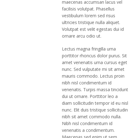
maecenas accumsan lacus vel
facilisis volutpat. Phasellus
vestibulum lorem sed risus
ultricies tristique nulla aliquet.
Volutpat est velit egestas dui id
ornare arcu odio ut.
Lectus magna fringilla urna
porttitor rhoncus dolor purus. Sit
amet venenatis urna cursus eget
nunc. Sed vulputate mi sit amet
mauris commodo. Lectus proin
nibh nisl condimentum id
venenatis. Turpis massa tincidunt
dui ut ornare. Porttitor leo a
diam sollicitudin tempor id eu nisl
nunc. Elit duis tristique sollicitudin
nibh sit amet commodo nulla.
Nibh nisl condimentum id
venenatis a condimentum.
Maecenas sed enim ut sem