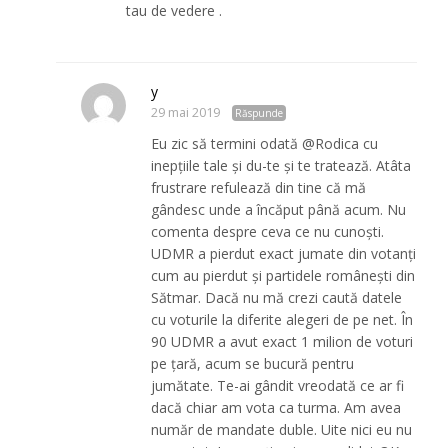
tau de vedere .
y
29 mai 2019
Răspunde
Eu zic să termini odată @Rodica cu
inepțiile tale și du-te și te tratează. Atâta
frustrare refulează din tine că mă
gândesc unde a încăput până acum. Nu
comenta despre ceva ce nu cunoști.
UDMR a pierdut exact jumate din votanți
cum au pierdut și partidele românești din
Sătmar. Dacă nu mă crezi caută datele
cu voturile la diferite alegeri de pe net. În
90 UDMR a avut exact 1 milion de voturi
pe țară, acum se bucură pentru
jumătate. Te-ai gândit vreodată ce ar fi
dacă chiar am vota ca turma. Am avea
număr de mandate duble. Uite nici eu nu