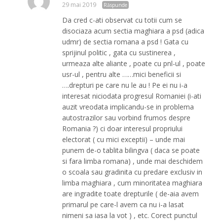
29 mai 2019
Răspunde
Da cred c-ati observat cu totii cum se
disociaza acum sectia maghiara a psd (adica
udmr) de sectia romana a psd ! Gata cu
sprijinul politic , gata cu sustinerea ,
urmeaza alte aliante , poate cu pnl-ul , poate
usr-ul , pentru alte ……mici beneficii si
….drepturi pe care nu le au ! Pe ei nu i-a
interesat niciodata progresul Romaniei (i-ati
auzit vreodata implicandu-se in problema
autostrazilor sau vorbind frumos despre
Romania ?) ci doar interesul propriului
electorat ( cu mici exceptii) – unde mai
punem de-o tablita bilingva ( daca se poate
si fara limba romana) , unde mai deschidem
o scoala sau gradinita cu predare exclusiv in
limba maghiara , cum minoritatea maghiara
are ingradite toate drepturile ( de-aia avem
primarul pe care-l avem ca nu i-a lasat
nimeni sa iasa la vot ) , etc. Corect punctul