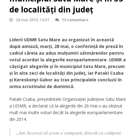
de localități din județ
28 mai 2019, 14:37
13 comentarii
Liderii UDMR Satu Mare au organizat în această
după-amiază, marți, 28 mai, o conferință de presă în
cadrul căreia au adus mulțumiri sătmărenilor pentru
votul acordat la alegerile europarlamentare. UDMR a
câștigat alegerile și în municipiul Satu Mare, precum
și în alte zeci de localități din județ, iar Pataki Csaba
și Kereskenyi Gabor au tras principalele concluzii în
urma scrutinului de duminică.
Pataki Csaba,
președintele Organizației Județene Satu Mare
a UDMR, a declarat că la alegerile din 26 mai s-au obținut
mult mai multe voturi decât la alegerile europarlamentare
din 2014.
,,Am încercat să avem o campanie directă cu cetățenii.