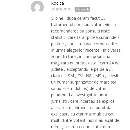
Rodica
29 mai 2019
Răspunde
Ei bine , dupa ce-am facut ……
tratamentul corespunzator , vin cu
recomandarea sa consulti niste
statistici care te-ar putea surprinde si
pe tine , apoi sa-ti vad comentariile .
In urma alegerilor recente , in diverse
zone din tara , in care populatia
maghiara nu prea exista ( cam 24 de
judete , exceptandu-le pe deja ….
clasicele SM , CV , HG , MS ) , a iesit
un numar surprinzator de mare (ca
sa nu zicem dubios) de voturi
pt.udmr . La investigatiile unor
jurnalisti , care incercau sa explice
acest lucru , nimeni n-a putut da
explicatii , cu atat mai mult cu cat
multi dintre votanti nici n-au auzit de
udmr , nici n-au cunoscut vreun