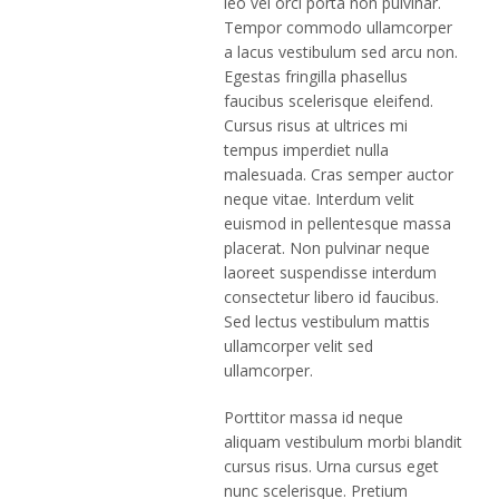
leo vel orci porta non pulvinar.
Tempor commodo ullamcorper
a lacus vestibulum sed arcu non.
Egestas fringilla phasellus
faucibus scelerisque eleifend.
Cursus risus at ultrices mi
tempus imperdiet nulla
malesuada. Cras semper auctor
neque vitae. Interdum velit
euismod in pellentesque massa
placerat. Non pulvinar neque
laoreet suspendisse interdum
consectetur libero id faucibus.
Sed lectus vestibulum mattis
ullamcorper velit sed
ullamcorper.
Porttitor massa id neque
aliquam vestibulum morbi blandit
cursus risus. Urna cursus eget
nunc scelerisque. Pretium