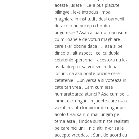
aceste judete ? Le-a pus placute
bilingve , le-a introdus limba
maghiara in institutii , desi oamenii
de-acolo nu pricep o boaba
ungureste ? Asa ca luati-o mai usurel
cu milioanele de voturi maghiare
care s-ar obtine daca ….. asa si pe
dincolo ; alt aspect , cei cu dubla
cetatenie -personal , acestora nu le-
as da dreptul sa voteze in doua
locuri , ca asa poate oricine cere
cetatenie …..universala si voteaza in
cate tari vrea . Cam cum iese
numaratoarea atunci ? Asa cum se….
inmultesc ungurii in judete care n-au
vazut in viata lor picior de ungur pe-
acolo ! Hai sa n-o mai lungim pe
tema asta , fiindca sunt niste realitati
pe care nici unii , nici altii n-or sa le
accepte vreodata . Sunt de acord cu