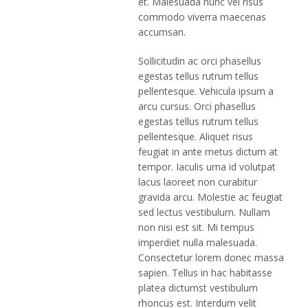
et. Malesuada nunc vel risus
commodo viverra maecenas
accumsan.
Sollicitudin ac orci phasellus
egestas tellus rutrum tellus
pellentesque. Vehicula ipsum a
arcu cursus. Orci phasellus
egestas tellus rutrum tellus
pellentesque. Aliquet risus
feugiat in ante metus dictum at
tempor. Iaculis urna id volutpat
lacus laoreet non curabitur
gravida arcu. Molestie ac feugiat
sed lectus vestibulum. Nullam
non nisi est sit. Mi tempus
imperdiet nulla malesuada.
Consectetur lorem donec massa
sapien. Tellus in hac habitasse
platea dictumst vestibulum
rhoncus est. Interdum velit