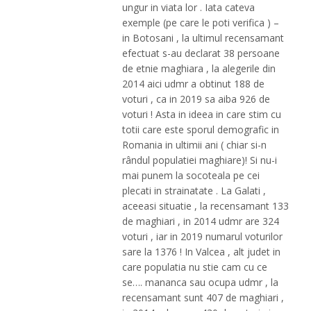
ungur in viata lor . Iata cateva
exemple (pe care le poti verifica ) –
in Botosani , la ultimul recensamant
efectuat s-au declarat 38 persoane
de etnie maghiara , la alegerile din
2014 aici udmr a obtinut 188 de
voturi , ca in 2019 sa aiba 926 de
voturi ! Asta in ideea in care stim cu
totii care este sporul demografic in
Romania in ultimii ani ( chiar si-n
rândul populatiei maghiare)! Si nu-i
mai punem la socoteala pe cei
plecati in strainatate . La Galati ,
aceeasi situatie , la recensamant 133
de maghiari , in 2014 udmr are 324
voturi , iar in 2019 numarul voturilor
sare la 1376 ! In Valcea , alt judet in
care populatia nu stie cam cu ce
se…. mananca sau ocupa udmr , la
recensamant sunt 407 de maghiari ,