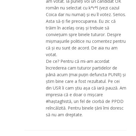
am votat. Ia puneți voi un candidat OK
român nu selectat cu k*r*l (vezi cazul
Coica dar nu numai) și eu îl votez. Serios.
Asta să-ți fie preocuparea. Eu zic că
trăim în acelaș oraș și trebuie să
conviețuim spre binele tuturor. Despre
mișmașurile politice nu comentez pentru
că și eu sunt de acord. De aia nu am
votat.
De ce? Pentru că mi-am acordat
încrederea cam tuturor partidelor de
până acum (mai puțin defuncta PUNR) și
știm bine care a fost rezultatul. Pe cei
din USR îi cam știu așa că iară pauză. Am
impresia că e doar o mișcare
#haștaghistă, un fel de ciorbă de PPDD
reîncălzită. Pentru binele țării îmi doresc
să nu am dreptate.