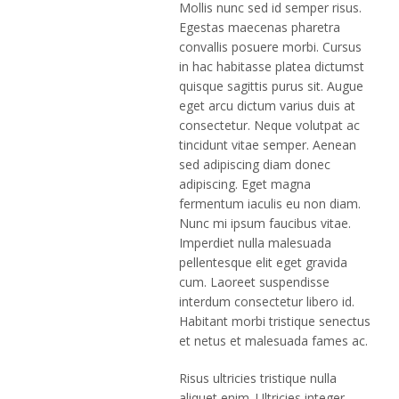
Mollis nunc sed id semper risus.
Egestas maecenas pharetra
convallis posuere morbi. Cursus
in hac habitasse platea dictumst
quisque sagittis purus sit. Augue
eget arcu dictum varius duis at
consectetur. Neque volutpat ac
tincidunt vitae semper. Aenean
sed adipiscing diam donec
adipiscing. Eget magna
fermentum iaculis eu non diam.
Nunc mi ipsum faucibus vitae.
Imperdiet nulla malesuada
pellentesque elit eget gravida
cum. Laoreet suspendisse
interdum consectetur libero id.
Habitant morbi tristique senectus
et netus et malesuada fames ac.
Risus ultricies tristique nulla
aliquet enim. Ultricies integer