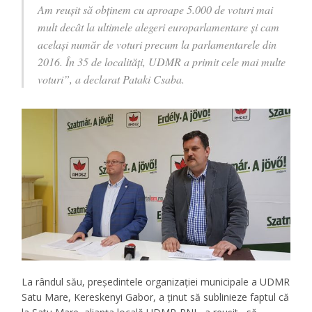
Am reușit să obținem cu aproape 5.000 de voturi mai
mult decât la ultimele alegeri europarlamentare și cam
același număr de voturi precum la parlamentarele din
2016. În 35 de localități, UDMR a primit cele mai multe
voturi”, a declarat Pataki Csaba.
La rândul său, președintele organizației municipale a UDMR
Satu Mare, Kereskenyi Gabor, a ținut să sublinieze faptul că