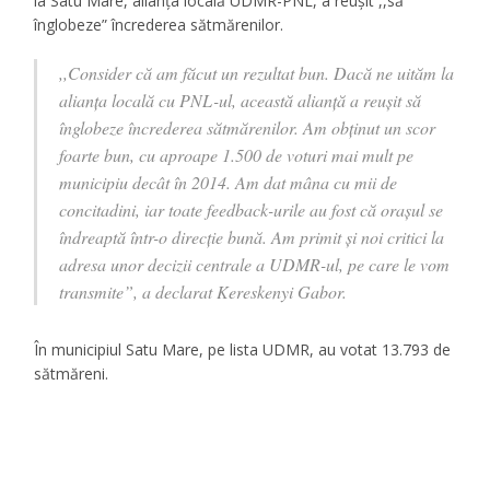
la Satu Mare, alianța locală UDMR-PNL, a reușit ,,să
înglobeze” încrederea sătmărenilor.
,,Consider că am făcut un rezultat bun. Dacă ne uităm la
alianța locală cu PNL-ul, această alianță a reușit să
înglobeze încrederea sătmărenilor. Am obținut un scor
foarte bun, cu aproape 1.500 de voturi mai mult pe
municipiu decât în 2014. Am dat mâna cu mii de
concitadini, iar toate feedback-urile au fost că orașul se
îndreaptă într-o direcție bună. Am primit și noi critici la
adresa unor decizii centrale a UDMR-ul, pe care le vom
transmite”, a declarat Kereskenyi Gabor.
În municipiul Satu Mare, pe lista UDMR, au votat 13.793 de
sătmăreni.