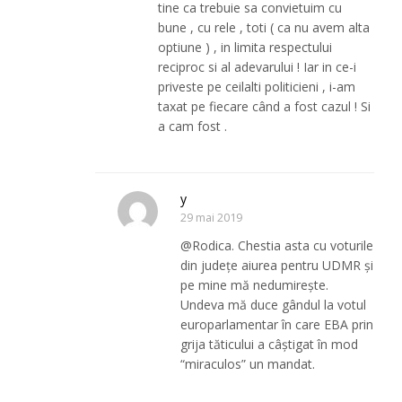
tine ca trebuie sa convietuim cu
bune , cu rele , toti ( ca nu avem alta
optiune ) , in limita respectului
reciproc si al adevarului ! Iar in ce-i
priveste pe ceilalti politicieni , i-am
taxat pe fiecare când a fost cazul ! Si
a cam fost .
y
29 mai 2019
@Rodica. Chestia asta cu voturile
din județe aiurea pentru UDMR și
pe mine mă nedumirește.
Undeva mă duce gândul la votul
europarlamentar în care EBA prin
grija tăticului a câștigat în mod
“miraculos” un mandat.