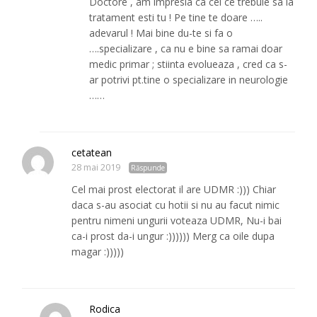
Doctore , am impresia ca cel ce trebuie sa ia
tratament esti tu ! Pe tine te doare …..
adevarul ! Mai bine du-te si fa o
….specializare , ca nu e bine sa ramai doar
medic primar ; stiinta evolueaza , cred ca s-
ar potrivi pt.tine o specializare in neurologie
……
cetatean
28 mai 2019
Răspunde
Cel mai prost electorat il are UDMR :))) Chiar
daca s-au asociat cu hotii si nu au facut nimic
pentru nimeni ungurii voteaza UDMR, Nu-i bai
ca-i prost da-i ungur :)))))) Merg ca oile dupa
magar :)))))
Rodica