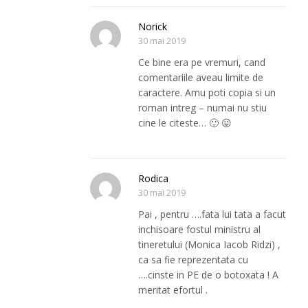
Norick
30 mai 2019
Ce bine era pe vremuri, cand
comentariile aveau limite de
caractere. Amu poti copia si un
roman intreg – numai nu stiu
cine le citeste… 🙂 😛
Rodica
30 mai 2019
Pai , pentru ….fata lui tata a facut
inchisoare fostul ministru al
tineretului (Monica Iacob Ridzi) ,
ca sa fie reprezentata cu
….cinste in PE de o botoxata ! A
meritat efortul .