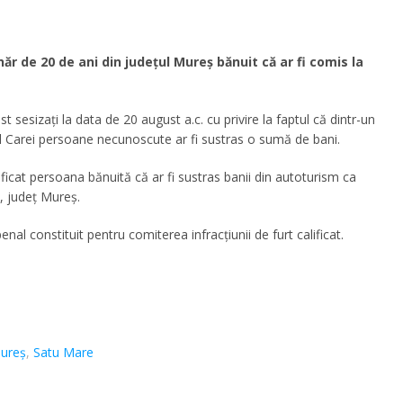
năr de 20 de ani din județul Mureș bănuit că ar fi comis la
fost sesizați la data de 20 august a.c. cu privire la faptul că dintr-un
ul Carei persoane necunoscute ar fi sustras o sumă de bani.
ntificat persoana bănuită că ar fi sustras banii din autoturism ca
ș, județ Mureș.
nal constituit pentru comiterea infracțiunii de furt calificat.
ureș
,
Satu Mare