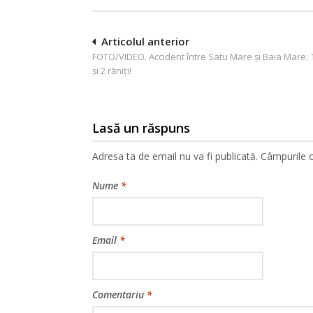
Navigare
Articolul anterior
FOTO/VIDEO. Accident între Satu Mare şi Baia Mare: 
în
şi 2 răniţi!
articole
Lasă un răspuns
Adresa ta de email nu va fi publicată.
Câmpurile o
Nume
*
Email
*
Comentariu
*