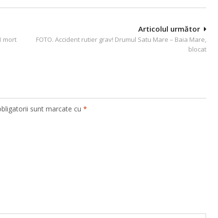
Articolul următor
1 mort
FOTO. Accident rutier grav! Drumul Satu Mare – Baia Mare,
blocat
bligatorii sunt marcate cu
*