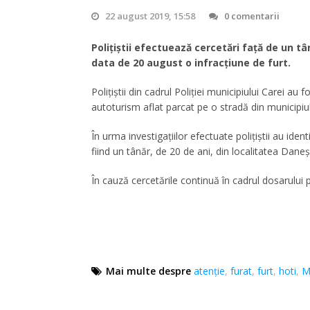
22 august 2019, 15:58
0 comentarii
Poliţiştii efectuează cercetări față de un tâ
data de 20 august o infracțiune de furt.
Poliţiştii din cadrul Poliției municipiului Carei au 
autoturism aflat parcat pe o stradă din municipi
În urma investigațiilor efectuate polițiștii au ide
fiind un tânăr, de 20 de ani, din localitatea Dane
În cauză cercetările continuă în cadrul dosarului pe
Mai multe despre
atenție
,
furat
,
furt
,
hoti
,
M