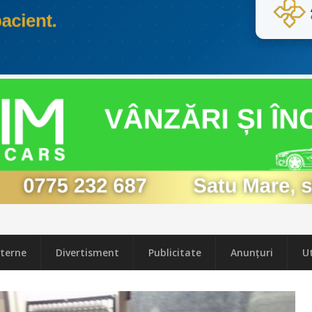
terne
Divertisment
Publicitate
Anunțuri
Ut