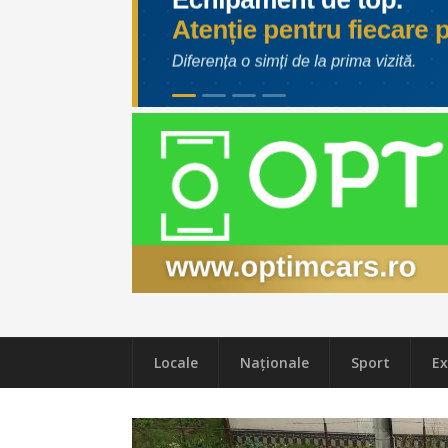
Locale
Naţionale
Sport
Ex