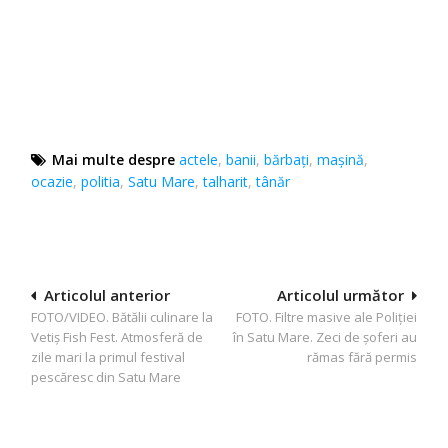
Mai multe despre
actele
,
banii
,
bărbaţi
,
mașină
,
ocazie
,
politia
,
Satu Mare
,
talharit
,
tânăr
Navigare
Articolul anterior
Articolul următor
FOTO/VIDEO. Bătălii culinare la
FOTO. Filtre masive ale Poliției
în
Vetiș Fish Fest. Atmosferă de
în Satu Mare. Zeci de șoferi au
articole
zile mari la primul festival
rămas fără permis
pescăresc din Satu Mare