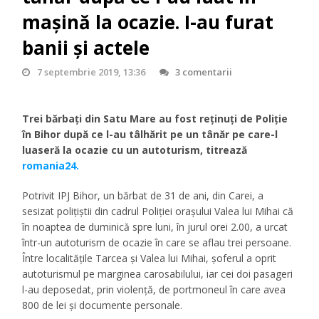
mașină la ocazie. I-au furat
banii și actele
7 septembrie 2019, 13:36
3 comentarii
Trei bărbați din Satu Mare au fost reținuți de Poliție
în Bihor după ce l-au tâlhărit pe un tânăr pe care-l
luaseră la ocazie cu un autoturism, titrează
romania24.
Potrivit IPJ Bihor, un bărbat de 31 de ani, din Carei, a
sesizat polițiștii din cadrul Poliției orașului Valea lui Mihai că
în noaptea de duminică spre luni, în jurul orei 2.00, a urcat
într-un autoturism de ocazie în care se aflau trei persoane.
Între localitățile Tarcea și Valea lui Mihai, șoferul a oprit
autoturismul pe marginea carosabilului, iar cei doi pasageri
l-au deposedat, prin violență, de portmoneul în care avea
800 de lei și documente personale.