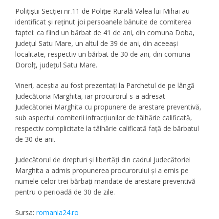
Polițiștii Secției nr.11 de Poliție Rurală Valea lui Mihai au
identificat și reținut joi persoanele bănuite de comiterea
faptei: ca fiind un bărbat de 41 de ani, din comuna Doba,
județul Satu Mare, un altul de 39 de ani, din aceeași
localitate, respectiv un bărbat de 30 de ani, din comuna
Dorolţ, judeţul Satu Mare.
Vineri, aceștia au fost prezentați la Parchetul de pe lângă
Judecătoria Marghita, iar procurorul s-a adresat
Judecătoriei Marghita cu propunere de arestare preventivă,
sub aspectul comiterii infracțiunilor de tâlhărie calificată,
respectiv complicitate la tâlhărie calificată față de bărbatul
de 30 de ani.
Judecătorul de drepturi și libertăți din cadrul Judecătoriei
Marghita a admis propunerea procurorului și a emis pe
numele celor trei bărbați mandate de arestare preventivă
pentru o perioadă de 30 de zile.
Sursa:
romania24.ro