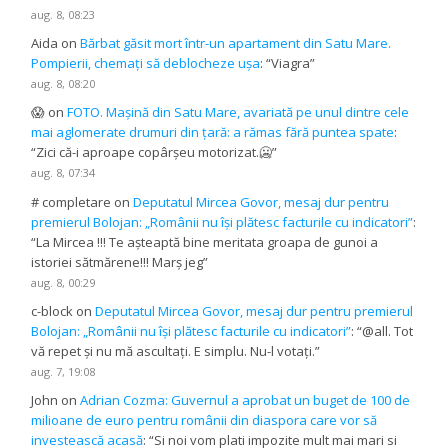
aug. 8, 08:23
Aida
on
Bărbat găsit mort într-un apartament din Satu Mare.
Pompierii, chemați să deblocheze ușa
: “
Viagra
”
aug. 8, 08:20
😱
on
FOTO. Mașină din Satu Mare, avariată pe unul dintre cele
mai aglomerate drumuri din țară: a rămas fără puntea spate
:
“
Zici că-i aproape copârșeu motorizat.🥶
”
aug. 8, 07:34
# completare
on
Deputatul Mircea Govor, mesaj dur pentru
premierul Bolojan: „Românii nu își plătesc facturile cu indicatori”
:
“
La Mircea !!! Te așteaptă bine meritata groapa de gunoi a
istoriei sătmărene!!! Marș jeg
”
aug. 8, 00:29
c-block
on
Deputatul Mircea Govor, mesaj dur pentru premierul
Bolojan: „Românii nu își plătesc facturile cu indicatori”
: “
@all. Tot
vă repet și nu mă ascultați. E simplu. Nu-l votați.
”
aug. 7, 19:08
John
on
Adrian Cozma: Guvernul a aprobat un buget de 100 de
milioane de euro pentru românii din diaspora care vor să
investească acasă
: “
Si noi vom plati impozite mult mai mari si