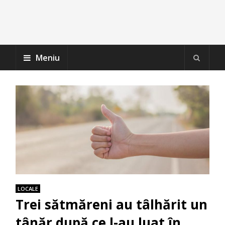
Meniu
LOCALE
Trei sătmăreni au tâlhărit un
tânăr după ce l-au luat în