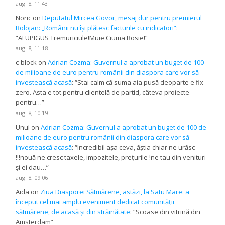
aug. 8, 11:43
Noric
on
Deputatul Mircea Govor, mesaj dur pentru premierul
Bolojan: „Românii nu își plătesc facturile cu indicatori”
:
“
ALUPIGUS Tremuriciule!Muie Ciuma Rosie!
”
aug. 8, 11:18
c-block
on
Adrian Cozma: Guvernul a aprobat un buget de 100
de milioane de euro pentru românii din diaspora care vor să
investească acasă
: “
Stai calm că suma aia pusă deoparte e fix
zero. Asta e tot pentru clientelă de partid, câteva proiecte
pentru…
”
aug. 8, 10:19
Unul
on
Adrian Cozma: Guvernul a aprobat un buget de 100 de
milioane de euro pentru românii din diaspora care vor să
investească acasă
: “
Incredibil așa ceva, ăștia chiar ne urăsc
!!!nouă ne cresc taxele, impozitele, prețurile !ne tau din venituri
și ei dau…
”
aug. 8, 09:06
Aida
on
Ziua Diasporei Sătmărene, astăzi, la Satu Mare: a
început cel mai amplu eveniment dedicat comunității
sătmărene, de acasă și din străinătate
: “
Scoase din vitrină din
Amsterdam
”