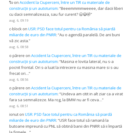
🐑
on
Accident la Ciuperceni, între un TIR cu materiale de
construcții și un autoturism
: “
Beeemmmmweeee, dar dacii liberi
cu dacii semnalizeaza, sau fur curent? 🥱😂🤣
”
aug. 6, 09:19
c-block
on
USR: PSD face totul pentru ca România să piardă
miliarde de euro din PNRR
: “
Au o agendă paralelă. De ani buni
vă zic asta.
”
aug. 6, 08:58
o părere
on
Accident la Ciuperceni, între un TIR cu materiale de
construcții și un autoturism
: “
Masina e lovita lateral, nu s-a
pocnit frontal. Ori s-a luat la intrecere cu masina mare si s-au
frecat ori…
”
aug. 6, 08:56
o părere
on
Accident la Ciuperceni, între un TIR cu materiale de
construcții și un autoturism
: “
Undeva am citit in alt ziar ca a virat
fara sa semnalizeze. Ma rog, la BMW nu ar fi ceva…
”
aug. 6, 08:51
ionut
on
USR: PSD face totul pentru ca România să piardă
miliarde de euro din PNRR
: “
USR face totul să ramană la
butoane impreună cu PNL să obtină banii din PNRR să ii împartă
la firmele…
”