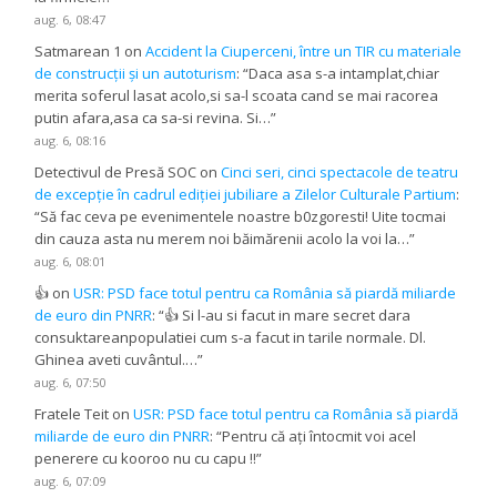
aug. 6, 08:47
Satmarean 1
on
Accident la Ciuperceni, între un TIR cu materiale
de construcții și un autoturism
: “
Daca asa s-a intamplat,chiar
merita soferul lasat acolo,si sa-l scoata cand se mai racorea
putin afara,asa ca sa-si revina. Si…
”
aug. 6, 08:16
Detectivul de Presă SOC
on
Cinci seri, cinci spectacole de teatru
de excepție în cadrul ediției jubiliare a Zilelor Culturale Partium
:
“
Să fac ceva pe evenimentele noastre b0zgoresti! Uite tocmai
din cauza asta nu merem noi băimărenii acolo la voi la…
”
aug. 6, 08:01
👍
on
USR: PSD face totul pentru ca România să piardă miliarde
de euro din PNRR
: “
👍 Si l-au si facut in mare secret dara
consuktareanpopulatiei cum s-a facut in tarile normale. Dl.
Ghinea aveti cuvântul.…
”
aug. 6, 07:50
Fratele Teit
on
USR: PSD face totul pentru ca România să piardă
miliarde de euro din PNRR
: “
Pentru că ați întocmit voi acel
penerere cu kooroo nu cu capu !!
”
aug. 6, 07:09