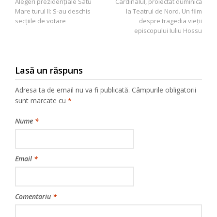
Alegeri prezidenţiale Satu
Cardinalul, proiectat duminică
în
Mare turul II: S-au deschis
la Teatrul de Nord. Un film
articole
secţiile de votare
despre tragedia vieții
episcopului Iuliu Hossu
Lasă un răspuns
Adresa ta de email nu va fi publicată.
Câmpurile obligatorii
sunt marcate cu
*
Nume
*
Email
*
Comentariu
*