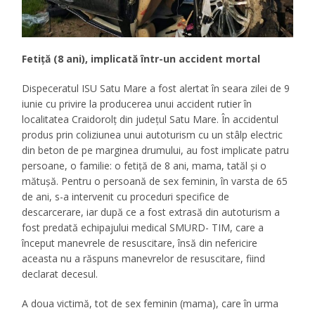
Fetiţă (8 ani), implicată într-un accident mortal
Dispeceratul ISU Satu Mare a fost alertat în seara zilei de 9
iunie cu privire la producerea unui accident rutier în
localitatea Craidorolț din județul Satu Mare. În accidentul
produs prin coliziunea unui autoturism cu un stâlp electric
din beton de pe marginea drumului, au fost implicate patru
persoane, o familie: o fetiță de 8 ani, mama, tatăl și o
mătușă. Pentru o persoană de sex feminin, în varsta de 65
de ani, s-a intervenit cu proceduri specifice de
descarcerare, iar după ce a fost extrasă din autoturism a
fost predată echipajului medical SMURD- TIM, care a
început manevrele de resuscitare, însă din nefericire
aceasta nu a răspuns manevrelor de resuscitare, fiind
declarat decesul.
A doua victimă, tot de sex feminin (mama), care în urma