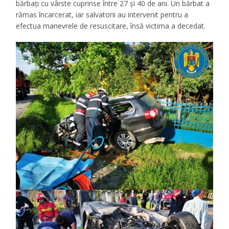
bărbați cu vârste cuprinse între 27 și 40 de ani. Un bărbat a
rămas încarcerat, iar salvatorii au intervenit pentru a
efectua manevrele de resuscitare, însă victima a decedat.