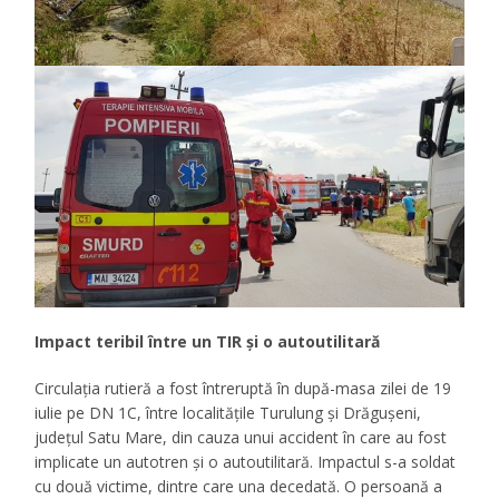
Impact teribil între un TIR și o autoutilitară
Circulaţia rutieră a fost întreruptă în după-masa zilei de 19
iulie pe DN 1C, între localităţile Turulung şi Drăguşeni,
judeţul Satu Mare, din cauza unui accident în care au fost
implicate un autotren şi o autoutilitară. Impactul s-a soldat
cu două victime, dintre care una decedată. O persoană a