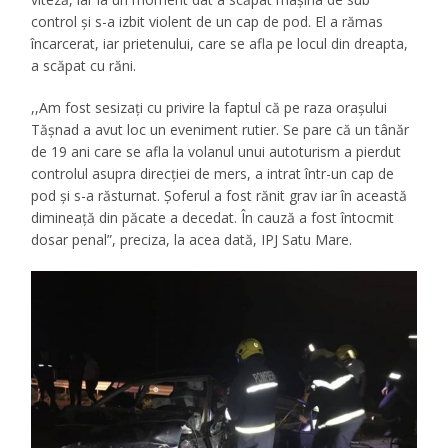
control şi s-a izbit violent de un cap de pod. El a rămas
încarcerat, iar prietenului, care se afla pe locul din dreapta,
a scăpat cu răni.
,,Am fost sesizați cu privire la faptul că pe raza orașului
Tăşnad a avut loc un eveniment rutier. Se pare că un tânăr
de 19 ani care se afla la volanul unui autoturism a pierdut
controlul asupra direcției de mers, a intrat într-un cap de
pod și s-a răsturnat. Șoferul a fost rănit grav iar în această
dimineață din păcate a decedat. În cauză a fost întocmit
dosar penal”, preciza, la acea dată, IPJ Satu Mare.