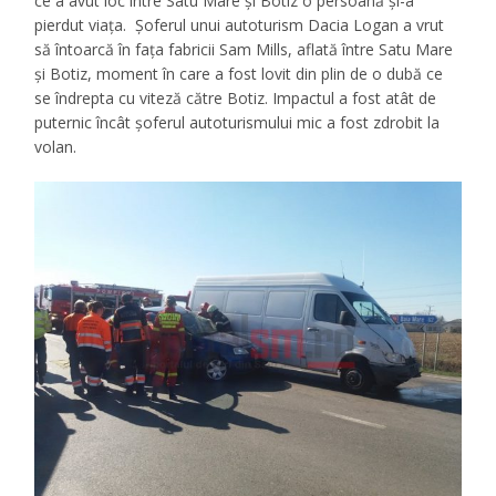
ce a avut loc între Satu Mare și Botiz o persoană și-a
pierdut viața. Șoferul unui autoturism Dacia Logan a vrut
să întoarcă în fața fabricii Sam Mills, aflată între Satu Mare
și Botiz, moment în care a fost lovit din plin de o dubă ce
se îndrepta cu viteză către Botiz. Impactul a fost atât de
puternic încât șoferul autoturismului mic a fost zdrobit la
volan.