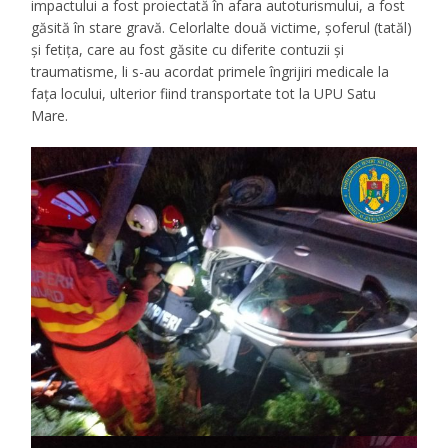
impactului a fost proiectată în afara autoturismului, a fost
găsită în stare gravă. Celorlalte două victime, șoferul (tatăl)
și fetița, care au fost găsite cu diferite contuzii și
traumatisme, li s-au acordat primele îngrijiri medicale la
fața locului, ulterior fiind transportate tot la UPU Satu
Mare.