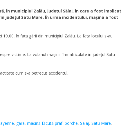
, în municipiul Zalău, județul Sălaj, în care a fost implicat
n județul Satu Mare. În urma incidentului, mașina a fost
i 19,00, în fața gării din municipiul Zalău. La fața locului s-au
espre victime. La volanul mașinii înmatriculate în județul Satu
exactitate cum s-a petrecut accidentul.
cayenne
,
gara
,
mașină făcută praf
,
porche
,
Salaj
,
Satu Mare
,