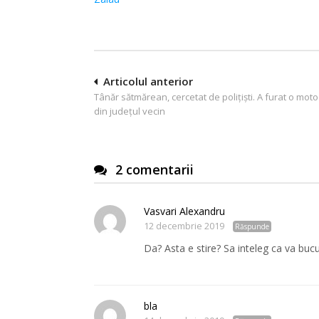
Navigare
Articolul anterior
Tânăr sătmărean, cercetat de polițiști. A furat o moto
în
din județul vecin
articole
2 comentarii
Vasvari Alexandru
12 decembrie 2019
Răspunde
Da? Asta e stire? Sa inteleg ca va bucu
bla