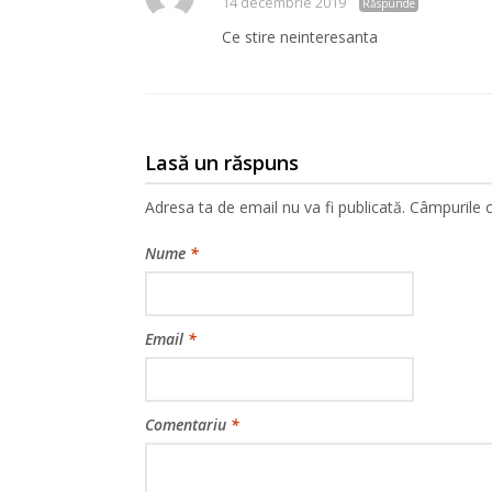
14 decembrie 2019
Răspunde
Ce stire neinteresanta
Lasă un răspuns
Adresa ta de email nu va fi publicată.
Câmpurile o
Nume
*
Email
*
Comentariu
*