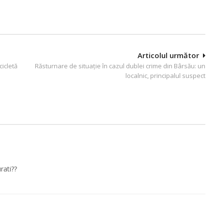
Articolul următor
cicletă
Răsturnare de situație în cazul dublei crime din Bârsău: un
localnic, principalul suspect
rati??