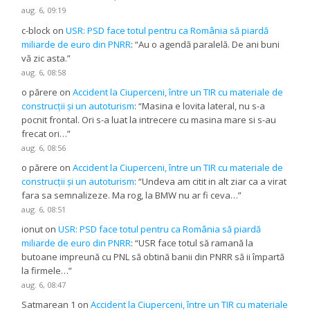
aug. 6, 09:19
c-block
on
USR: PSD face totul pentru ca România să piardă
miliarde de euro din PNRR
: “
Au o agendă paralelă. De ani buni
vă zic asta.
”
aug. 6, 08:58
o părere
on
Accident la Ciuperceni, între un TIR cu materiale de
construcții și un autoturism
: “
Masina e lovita lateral, nu s-a
pocnit frontal. Ori s-a luat la intrecere cu masina mare si s-au
frecat ori…
”
aug. 6, 08:56
o părere
on
Accident la Ciuperceni, între un TIR cu materiale de
construcții și un autoturism
: “
Undeva am citit in alt ziar ca a virat
fara sa semnalizeze. Ma rog, la BMW nu ar fi ceva…
”
aug. 6, 08:51
ionut
on
USR: PSD face totul pentru ca România să piardă
miliarde de euro din PNRR
: “
USR face totul să ramană la
butoane impreună cu PNL să obtină banii din PNRR să ii împartă
la firmele…
”
aug. 6, 08:47
Satmarean 1
on
Accident la Ciuperceni, între un TIR cu materiale