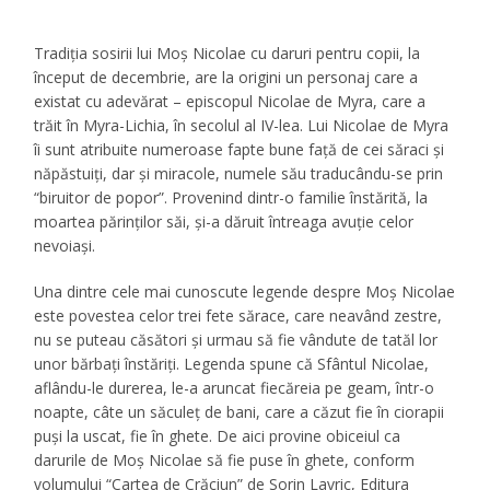
Tradiţia sosirii lui Moş Nicolae cu daruri pentru copii, la
început de decembrie, are la origini un personaj care a
existat cu adevărat – episcopul Nicolae de Myra, care a
trăit în Myra-Lichia, în secolul al IV-lea. Lui Nicolae de Myra
îi sunt atribuite numeroase fapte bune faţă de cei săraci şi
năpăstuiţi, dar şi miracole, numele său traducându-se prin
“biruitor de popor”. Provenind dintr-o familie înstărită, la
moartea părinţilor săi, şi-a dăruit întreaga avuţie celor
nevoiaşi.
Una dintre cele mai cunoscute legende despre Moş Nicolae
este povestea celor trei fete sărace, care neavând zestre,
nu se puteau căsători şi urmau să fie vândute de tatăl lor
unor bărbaţi înstăriţi. Legenda spune că Sfântul Nicolae,
aflându-le durerea, le-a aruncat fiecăreia pe geam, într-o
noapte, câte un săculeţ de bani, care a căzut fie în ciorapii
puşi la uscat, fie în ghete. De aici provine obiceiul ca
darurile de Moş Nicolae să fie puse în ghete, conform
volumului “Cartea de Crăciun” de Sorin Lavric, Editura