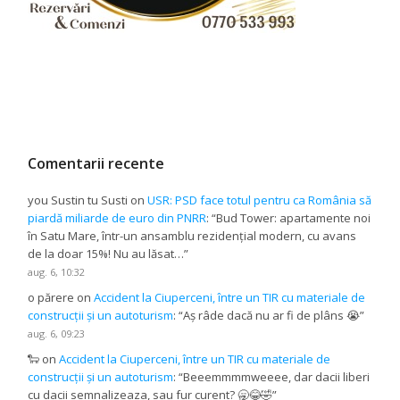
Comentarii recente
you Sustin tu Susti
on
USR: PSD face totul pentru ca România să
piardă miliarde de euro din PNRR
: “
Bud Tower: apartamente noi
în Satu Mare, într-un ansamblu rezidențial modern, cu avans
de la doar 15%! Nu au lăsat…
”
aug. 6, 10:32
o părere
on
Accident la Ciuperceni, între un TIR cu materiale de
construcții și un autoturism
: “
Aș râde dacă nu ar fi de plâns 😭
”
aug. 6, 09:23
🐑
on
Accident la Ciuperceni, între un TIR cu materiale de
construcții și un autoturism
: “
Beeemmmmweeee, dar dacii liberi
cu dacii semnalizeaza, sau fur curent? 🥱😂🤣
”