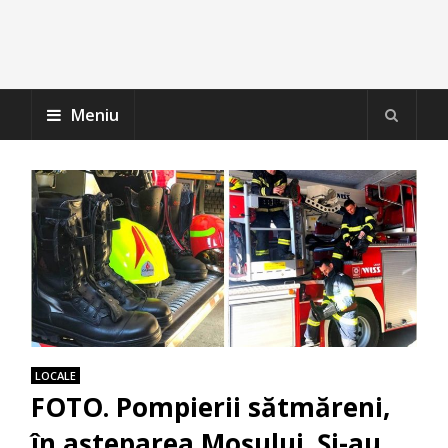
Meniu
LOCALE
FOTO. Pompierii sătmăreni,
în așteparea Moșului. Și-au