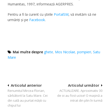
Humanitas, 1997, informează AGERPRES.
Pentru a fi la curent cu știrile
PortalSM
, vă invităm să ne
urmăriți și pe
Facebook
.
Mai multe despre
ghete
,
Mos Nicolae
,
pompieri
,
Satu
Mare
Navigare
Articolul anterior
Articolul următor
Renumitul Mircea Florian,
ACTUALIZARE. Aproximativ 30
în
sărbătorit la Satu Mare. Cei
de oi au fost ucise! O mașină a
articole
din sală au purtat măști cu
intrat din plin în turmă
chipul lui