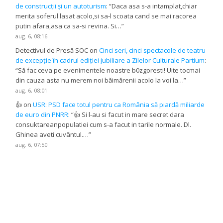
de construcții și un autoturism
: “
Daca asa s-a intamplat,chiar
merita soferul lasat acolo,si sa-l scoata cand se mai racorea
putin afara,asa ca sa-si revina. Si…
”
aug. 6, 08:16
Detectivul de Presă SOC
on
Cinci seri, cinci spectacole de teatru
de excepție în cadrul ediției jubiliare a Zilelor Culturale Partium
:
“
Să fac ceva pe evenimentele noastre b0zgoresti! Uite tocmai
din cauza asta nu merem noi băimărenii acolo la voi la…
”
aug. 6, 08:01
👍
on
USR: PSD face totul pentru ca România să piardă miliarde
de euro din PNRR
: “
👍 Si l-au si facut in mare secret dara
consuktareanpopulatiei cum s-a facut in tarile normale. Dl.
Ghinea aveti cuvântul.…
”
aug. 6, 07:50