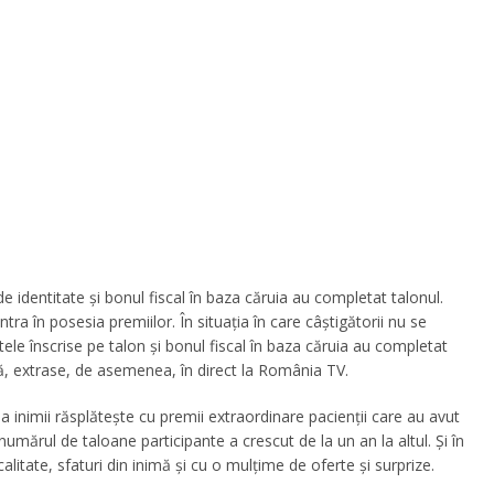
 de identitate și bonul fiscal în baza căruia au completat talonul.
ra în posesia premiilor. În situația în care câștigătorii nu se
tele înscrise pe talon și bonul fiscal în baza căruia au completat
vă, extrase, de asemenea, în direct la România TV.
 inimii răsplăteşte cu premii extraordinare pacienţii care au avut
mărul de taloane participante a crescut de la un an la altul. Şi în
alitate, sfaturi din inimă şi cu o mulţime de oferte şi surprize.