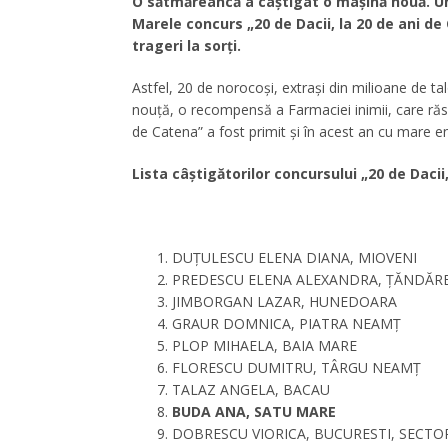
O sătmăreancă a câștigat o mașină nouă. Un
Marele concurs „20 de Dacii, la 20 de ani de
trageri la sorți.
Astfel, 20 de norocoși, extrași din milioane de t
nouță, o recompensă a Farmaciei inimii, care răsp
de Catena” a fost primit şi în acest an cu mare 
Lista câștigătorilor concursului „20 de Dacii
DUȚULESCU ELENA DIANA, MIOVENI
PREDESCU ELENA ALEXANDRA, ȚĂNDĂRE
JIMBORGAN LAZAR, HUNEDOARA
GRAUR DOMNICA, PIATRA NEAMȚ
PLOP MIHAELA, BAIA MARE
FLORESCU DUMITRU, TÂRGU NEAMȚ
TALAZ ANGELA, BACAU
BUDA ANA, SATU MARE
DOBRESCU VIORICA, BUCURESTI, SECTO