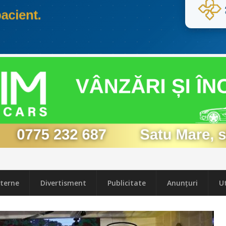
terne
Divertisment
Publicitate
Anunțuri
Ut