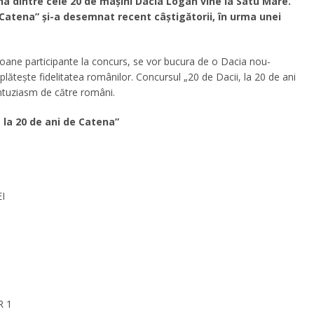
a dintre cele 20 de mașini Dacia Logan vine la Satu Mare.
 Catena” și-a desemnat recent câștigătorii, în urma unei
aloane participante la concurs, se vor bucura de o Dacia nou-
lătește fidelitatea românilor. Concursul „20 de Dacii, la 20 de ani
entuziasm de către români.
, la 20 de ani de Catena”
I
R 1