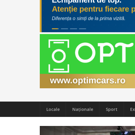
Locale
Naţionale
Sport
Ex