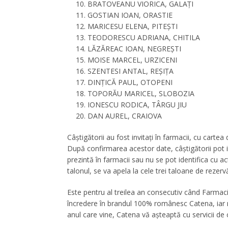
BRATOVEANU VIORICA, GALAȚI
GOSTIAN IOAN, ORASTIE
MARICESU ELENA, PITEȘTI
TEODORESCU ADRIANA, CHITILA
LĂZĂREAC IOAN, NEGREȘTI
MOISE MARCEL, URZICENI
SZENTESI ANTAL, REȘIȚA
DINȚICĂ PAUL, OTOPENI
TOPORĂU MARICEL, SLOBOZIA
IONESCU RODICA, TÂRGU JIU
DAN AUREL, CRAIOVA
Câştigătorii au fost invitați în farmacii, cu cartea
După confirmarea acestor date, câștigătorii pot int
prezintă în farmacii sau nu se pot identifica cu ac
talonul, se va apela la cele trei taloane de rezer
Este pentru al treilea an consecutiv când Farmacia
încredere în brandul 100% românesc Catena, iar nu
anul care vine, Catena vă aşteaptă cu servicii de c