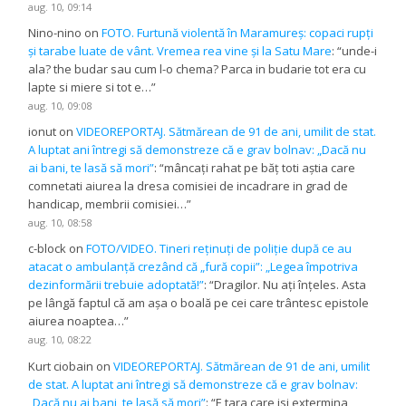
aug. 10, 09:14
Nino-nino
on
FOTO. Furtună violentă în Maramureș: copaci rupți
și tarabe luate de vânt. Vremea rea vine și la Satu Mare
: “
unde-i
ala? the budar sau cum l-o chema? Parca in budarie tot era cu
lapte si miere si tot e…
”
aug. 10, 09:08
ionut
on
VIDEOREPORTAJ. Sătmărean de 91 de ani, umilit de stat.
A luptat ani întregi să demonstreze că e grav bolnav: „Dacă nu
ai bani, te lasă să mori”
: “
mâncaţi rahat pe băţ toti aştia care
comnetati aiurea la dresa comisiei de incadrare in grad de
handicap, membrii comisiei…
”
aug. 10, 08:58
c-block
on
FOTO/VIDEO. Tineri reținuți de poliție după ce au
atacat o ambulanță crezând că „fură copii”: „Legea împotriva
dezinformării trebuie adoptată!”
: “
Dragilor. Nu ați înțeles. Asta
pe lângă faptul că am așa o boală pe cei care trântesc epistole
aiurea noaptea…
”
aug. 10, 08:22
Kurt ciobain
on
VIDEOREPORTAJ. Sătmărean de 91 de ani, umilit
de stat. A luptat ani întregi să demonstreze că e grav bolnav:
„Dacă nu ai bani, te lasă să mori”
: “
E tara care isi extermina