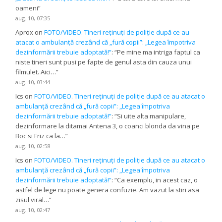
oameni
”
aug. 10, 07:35
Aprox
on
FOTO/VIDEO. Tineri reținuți de poliție după ce au
atacat o ambulanță crezând că „fură copii”: „Legea împotriva
dezinformării trebuie adoptată!”
: “
Pe mine ma intriga faptul ca
niste tineri sunt pusi pe fapte de genul asta din cauza unui
filmulet. Aici…
”
aug. 10, 03:44
Ics
on
FOTO/VIDEO. Tineri reținuți de poliție după ce au atacat o
ambulanță crezând că „fură copii”: „Legea împotriva
dezinformării trebuie adoptată!”
: “
Si uite alta manipulare,
dezinformare la ditamai Antena 3, o coanci blonda da vina pe
Boc si Friz ca la…
”
aug. 10, 02:58
Ics
on
FOTO/VIDEO. Tineri reținuți de poliție după ce au atacat o
ambulanță crezând că „fură copii”: „Legea împotriva
dezinformării trebuie adoptată!”
: “
Ca exemplu, in acest caz, o
astfel de lege nu poate genera confuzie. Am vazut la stiri asa
zisul viral…
”
aug. 10, 02:47