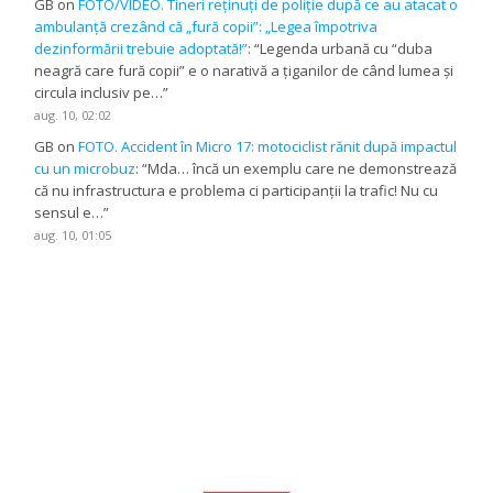
GB
on
FOTO/VIDEO. Tineri reținuți de poliție după ce au atacat o
ambulanță crezând că „fură copii”: „Legea împotriva
dezinformării trebuie adoptată!”
: “
Legenda urbană cu “duba
neagră care fură copii” e o narativă a țiganilor de când lumea și
circula inclusiv pe…
”
aug. 10, 02:02
GB
on
FOTO. Accident în Micro 17: motociclist rănit după impactul
cu un microbuz
: “
Mda… încă un exemplu care ne demonstrează
că nu infrastructura e problema ci participanții la trafic! Nu cu
sensul e…
”
aug. 10, 01:05