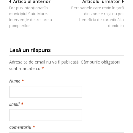
Navigare
Articolul anterior
Articolul următor
Foc pus intenționat în
Persoanele care revin în țară
în
municipiul Satu Mare.
din zonele roșii nu pot
articole
Intervenție de trei ore a
beneficia de carantină la
pompierilor
domiciliu
Lasă un răspuns
Adresa ta de email nu va fi publicată.
Câmpurile obligatorii
sunt marcate cu
*
Nume
*
Email
*
Comentariu
*