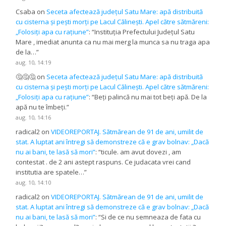
Csaba
on
Seceta afectează județul Satu Mare: apă distribuită
cu cisterna și pești morți pe Lacul Călinești. Apel către sătmăreni:
„Folosiți apa cu rațiune”
: “
Instituția Prefectului Județul Satu
Mare , imediat anunta ca nu mai merg la munca sa nu traga apa
de la…
”
aug. 10, 14:19
🤔🤔🤔
on
Seceta afectează județul Satu Mare: apă distribuită
cu cisterna și pești morți pe Lacul Călinești. Apel către sătmăreni:
„Folosiți apa cu rațiune”
: “
Beți palincă nu mai tot beți apă. De la
apă nu te îmbeți.
”
aug. 10, 14:16
radical2
on
VIDEOREPORTAJ. Sătmărean de 91 de ani, umilit de
stat. A luptat ani întregi să demonstreze că e grav bolnav: „Dacă
nu ai bani, te lasă să mori”
: “
ticule. am avut dovezi , am
contestat . de 2 ani astept raspuns. Ce judacata vrei cand
institutia are spatele…
”
aug. 10, 14:10
radical2
on
VIDEOREPORTAJ. Sătmărean de 91 de ani, umilit de
stat. A luptat ani întregi să demonstreze că e grav bolnav: „Dacă
nu ai bani, te lasă să mori”
: “
Si de ce nu semneaza de fata cu