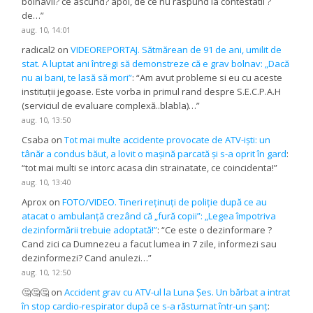
bolnavii? ce ascund? apoi, de ce nu raspund la contestatii ?
de…
”
aug. 10, 14:01
radical2
on
VIDEOREPORTAJ. Sătmărean de 91 de ani, umilit de
stat. A luptat ani întregi să demonstreze că e grav bolnav: „Dacă
nu ai bani, te lasă să mori”
: “
Am avut probleme si eu cu aceste
instituții jegoase. Este vorba in primul rand despre S.E.C.P.A.H
(serviciul de evaluare complexă..blabla)…
”
aug. 10, 13:50
Csaba
on
Tot mai multe accidente provocate de ATV-iști: un
tânăr a condus băut, a lovit o mașină parcată și s-a oprit în gard
:
“
tot mai multi se intorc acasa din strainatate, ce coincidenta!
”
aug. 10, 13:40
Aprox
on
FOTO/VIDEO. Tineri reținuți de poliție după ce au
atacat o ambulanță crezând că „fură copii”: „Legea împotriva
dezinformării trebuie adoptată!”
: “
Ce este o dezinformare ?
Cand zici ca Dumnezeu a facut lumea in 7 zile, informezi sau
dezinformezi? Cand anulezi…
”
aug. 10, 12:50
🤔🤔🤔
on
Accident grav cu ATV-ul la Luna Șes. Un bărbat a intrat
în stop cardio-respirator după ce s-a răsturnat într-un șanț
: