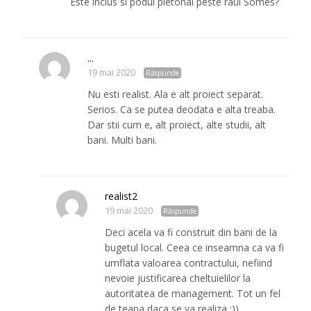
Este inclus si podul pietonal peste raul Somes?
...
19 mai 2020
Răspunde
Nu esti realist. Ala e alt proiect separat.
Serios. Ca se putea deodata e alta treaba.
Dar stii cum e, alt proiect, alte studii, alt
bani. Multi bani.
realist2
19 mai 2020
Răspunde
Deci acela va fi construit din bani de la
bugetul local. Ceea ce inseamna ca va fi
umflata valoarea contractului, nefiind
nevoie justificarea cheltuielilor la
autoritatea de management. Tot un fel
de teapa daca se va realiza :))