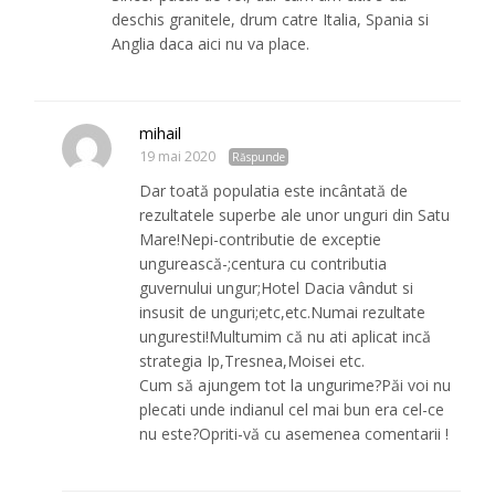
deschis granitele, drum catre Italia, Spania si
Anglia daca aici nu va place.
mihail
19 mai 2020
Răspunde
Dar toată populatia este incântată de
rezultatele superbe ale unor unguri din Satu
Mare!Nepi-contributie de exceptie
ungurească-;centura cu contributia
guvernului ungur;Hotel Dacia vândut si
insusit de unguri;etc,etc.Numai rezultate
unguresti!Multumim că nu ati aplicat incă
strategia Ip,Tresnea,Moisei etc.
Cum să ajungem tot la ungurime?Păi voi nu
plecati unde indianul cel mai bun era cel-ce
nu este?Opriti-vă cu asemenea comentarii !