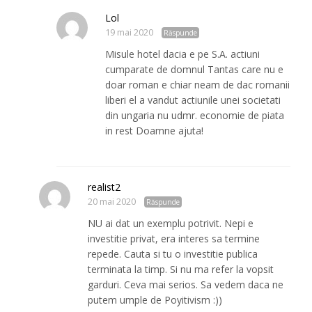
Lol
19 mai 2020
Răspunde
Misule hotel dacia e pe S.A. actiuni
cumparate de domnul Tantas care nu e
doar roman e chiar neam de dac romanii
liberi el a vandut actiunile unei societati
din ungaria nu udmr. economie de piata
in rest Doamne ajuta!
realist2
20 mai 2020
Răspunde
NU ai dat un exemplu potrivit. Nepi e
investitie privat, era interes sa termine
repede. Cauta si tu o investitie publica
terminata la timp. Si nu ma refer la vopsit
garduri. Ceva mai serios. Sa vedem daca ne
putem umple de Poyitivism :))