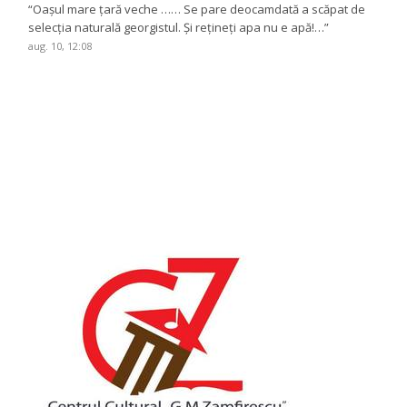
“
Oașul mare țară veche …… Se pare deocamdată a scăpat de
selecția naturală georgistul. Și rețineți apa nu e apă!…
”
aug. 10, 12:08