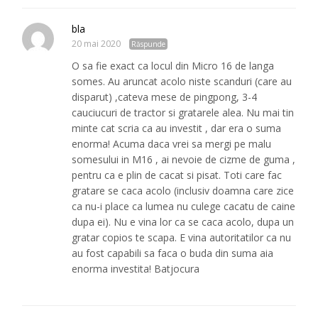
bla
20 mai 2020
Răspunde
O sa fie exact ca locul din Micro 16 de langa
somes. Au aruncat acolo niste scanduri (care au
disparut) ,cateva mese de pingpong, 3-4
cauciucuri de tractor si gratarele alea. Nu mai tin
minte cat scria ca au investit , dar era o suma
enorma! Acuma daca vrei sa mergi pe malu
somesului in M16 , ai nevoie de cizme de guma ,
pentru ca e plin de cacat si pisat. Toti care fac
gratare se caca acolo (inclusiv doamna care zice
ca nu-i place ca lumea nu culege cacatu de caine
dupa ei). Nu e vina lor ca se caca acolo, dupa un
gratar copios te scapa. E vina autoritatilor ca nu
au fost capabili sa faca o buda din suma aia
enorma investita! Batjocura