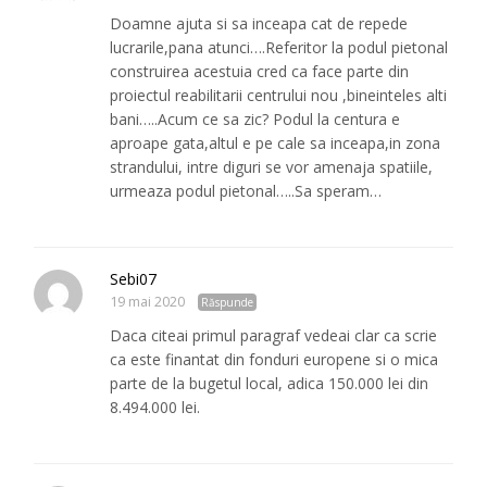
Doamne ajuta si sa inceapa cat de repede
lucrarile,pana atunci….Referitor la podul pietonal
construirea acestuia cred ca face parte din
proiectul reabilitarii centrului nou ,bineinteles alti
bani…..Acum ce sa zic? Podul la centura e
aproape gata,altul e pe cale sa inceapa,in zona
strandului, intre diguri se vor amenaja spatiile,
urmeaza podul pietonal…..Sa speram…
Sebi07
19 mai 2020
Răspunde
Daca citeai primul paragraf vedeai clar ca scrie
ca este finantat din fonduri europene si o mica
parte de la bugetul local, adica 150.000 lei din
8.494.000 lei.