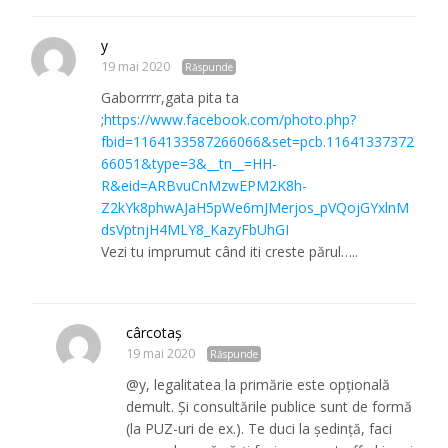
y
19 mai 2020
Răspunde
Gaborrrrr,gata pita ta
;
https://www.facebook.com/photo.php?
fbid=1164133587266066&set=pcb.11641337372
66051&type=3&__tn__=HH-
R&eid=ARBvuCnMzwEPM2K8h-
Z2kYk8phwAJaH5pWe6mJMerjos_pVQojGYxlnM
dsVptnjH4MLY8_KazyFbUhGI
Vezi tu imprumut când iti creste părul…..
cârcotaş
19 mai 2020
Răspunde
@y, legalitatea la primărie este opţională
demult. Şi consultările publice sunt de formă
(la PUZ-uri de ex.). Te duci la şedinţă, faci