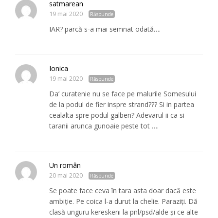
satmarean
19 mai 2020
Răspunde
IAR? parcă s-a mai semnat odată….
Ionica
19 mai 2020
Răspunde
Da’ curatenie nu se face pe malurile Somesului
de la podul de fier inspre strand??? Si in partea
cealalta spre podul galben? Adevarul ii ca si
taranii arunca gunoaie peste tot ….
Un român
20 mai 2020
Răspunde
Se poate face ceva în tara asta doar dacă este
ambiție. Pe coica l-a durut la chelie. Paraziți. Dă
clasă unguru kereskeni la pnl/psd/alde și ce alte