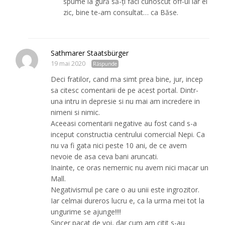
spume la gură să-ţi faci cunoscut off-ul iar ei
zic, bine te-am consultat… ca Băse.
Sathmarer Staatsbürger
19 mai 2020
Răspunde
Deci fratilor, cand ma simt prea bine, jur, incep
sa citesc comentarii de pe acest portal. Dintr-
una intru in depresie si nu mai am incredere in
nimeni si nimic.
Aceeasi comentarii negative au fost cand s-a
inceput constructia centrului comercial Nepi. Ca
nu va fi gata nici peste 10 ani, de ce avem
nevoie de asa ceva bani aruncati.
Inainte, ce oras nemernic nu avem nici macar un
Mall.
Negativismul pe care o au unii este ingrozitor.
Iar celmai dureros lucru e, ca la urma mei tot la
ungurime se ajunge!!!!
Sincer pacat de voi, dar cum am citit s-au