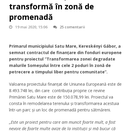
transformă în zonă de
promenadă
19 mai 2020, 15:06
25 comentarii
Primarul municipiului Satu Mare, Kereskényi Gábor, a
semnat contractul de finanțare din fonduri europene
pentru proiectul ”Transformarea zonei degradate
malurile Someşului între cele 2 poduri în zonă de
petrecere a timpului liber pentru comunitate”.
Valoarea proiectului finanțat de Uniunea Europeană este de
8.493.748 lei, din care contribuţia proprie ce revine
Primăriei Satu Mare este de 150.078,99 lei. Proiectul va
consta în remodelarea terenului şi transformarea acestuia
într-un parc și un loc de promenadă pentru sătmăreni.
,,Este un proiect pentru care am muncit foarte mult, a fost
nevoie de foarte multe avize de la instituții și mă bucur că