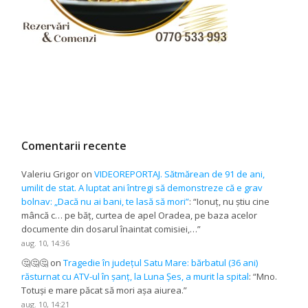
Comentarii recente
Valeriu Grigor
on
VIDEOREPORTAJ. Sătmărean de 91 de ani,
umilit de stat. A luptat ani întregi să demonstreze că e grav
bolnav: „Dacă nu ai bani, te lasă să mori”
: “
Ionuț, nu știu cine
mâncă c… pe băț, curtea de apel Oradea, pe baza acelor
documente din dosarul înaintat comisiei,…
”
aug. 10, 14:36
🤔🤔🤔
on
Tragedie în județul Satu Mare: bărbatul (36 ani)
răsturnat cu ATV-ul în șanț, la Luna Șes, a murit la spital
: “
Mno.
Totuși e mare păcat să mori așa aiurea.
”
aug. 10, 14:21