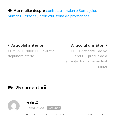
Mai multe despre
contractul
,
malurile Someșului
,
primarul
,
Principal
,
proiectul
,
zona de promenada
Navigare
Articolul anterior
Articolul următor
COMCAS LJ 2000 SPRL Invitaţie
FOTO. Accidentul de pe
în
depunere oferte
Careiului, produs de o
articole
șoferiță. Trei femei au fost
rănite
25 comentarii
realist2
19 mai 2020
Răspunde