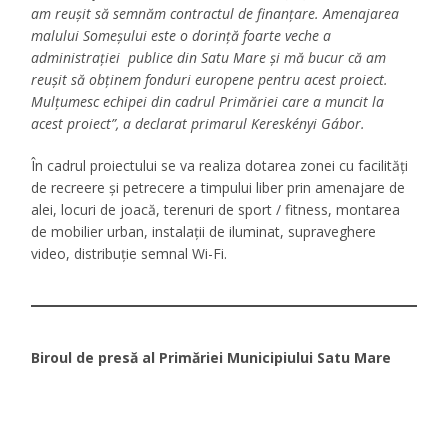
am reușit să semnăm contractul de finanțare. Amenajarea
malului Someșului este o dorință foarte veche a
administrației publice din Satu Mare și mă bucur că am
reușit să obținem fonduri europene pentru acest proiect.
Mulțumesc echipei din cadrul Primăriei care a muncit la
acest proiect”, a declarat primarul Kereskényi Gábor.
În cadrul proiectului se va realiza dotarea zonei cu facilităţi
de recreere şi petrecere a timpului liber prin amenajare de
alei, locuri de joacă, terenuri de sport / fitness, montarea
de mobilier urban, instalaţii de iluminat, supraveghere
video, distribuţie semnal Wi-Fi.
Biroul de presă al Primăriei Municipiului Satu Mare