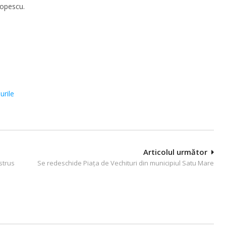
 Popescu.
urile
Articolul următor
strus
Se redeschide Piața de Vechituri din municipiul Satu Mare