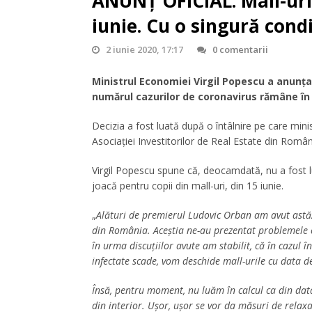
ANUNȚ OFICIAL. Mall-uril
iunie. Cu o singură condi
2 iunie 2020, 17:17
0 comentarii
Ministrul Economiei Virgil Popescu a anunțat
numărul cazurilor de coronavirus rămâne în
Decizia a fost luată după o întâlnire pe care min
Asociației Investitorilor de Real Estate din Român
Virgil Popescu spune că, deocamdată, nu a fost lu
joacă pentru copii din mall-uri, din 15 iunie.
„
Alături de premierul Ludovic Orban am avut astăzi
din România. Aceștia ne-au prezentat problemele c
în urma discuțiilor avute am stabilit, că în cazul
infectate scade, vom deschide mall-urile cu data d
Însă, pentru moment, nu luăm în calcul ca din data 
din interior. Ușor, ușor se vor da măsuri de relaxa