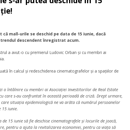
e s-ar putea deschide în 15
ție!
 că mall-urile se deschid pe data de 15 iunie, dacă
 trendul descendent înregistrat acum.
istrul a avut-o cu premierul Ludovic Orban și cu membri ai
ia.
ată în calcul și redeschiderea cinematografelor și a spațiilor de
 o întâlnire cu membri ai Asociației Investitorilor de Real Estate
u care s-au confruntat în această perioadă de criză. Drept urmare,
 în care situația epidemiologică ne va arăta că numărul persoanelor
e 15 iunie.
de 15 iunie să fie deschise cinematografele și locurile de joacă,
re, pentru a ajuta la revitalizarea economiei, pentru ca viața să