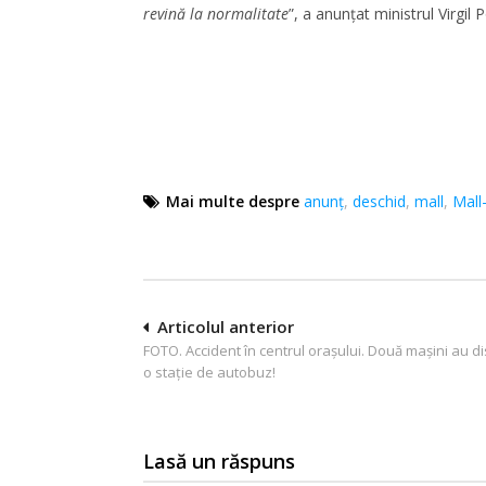
revină la normalitate
”, a anunțat ministrul Virgil
Mai multe despre
anunț
,
deschid
,
mall
,
Mall-
Navigare
Articolul anterior
FOTO. Accident în centrul orașului. Două mașini au di
în
o stație de autobuz!
articole
Lasă un răspuns