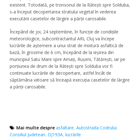
existent. Totodată, pe tronsonul de la Rătești spre Solduba,
s-a început decopertarea stratului vegetal în vederea
executării casetelor de lărgire a părții carosabile.
Începând de joi, 24 septembrie, în funcție de condițiile
meteorologice, subcontractantul ARL Cluj va începe
lucrările de așternere a unui strat de mixtură asfaltică de
bază, în grosime de 6 cm, începând de la ieșirea din
municipiul Satu Mare spre Amați, Rușeni, Tătărești, iar pe
porțiunea de drum de la Rătești spre Solduba vor fi
continuate lucrările de decopertare, astfel încât de
săptămâna viitoare să înceapă execuția casetelor de lărgire
a părții carosabile.
Mai multe despre
asfaltare
,
Autostrada Codrului
,
Consiliul Judetean
,
DJ193A
,
lucrările