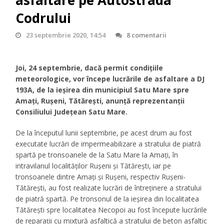
asfaltare pe Autostrada
Codrului
23 septembrie 2020, 14:54
8 comentarii
Joi, 24 septembrie, dacă permit condițiile
meteorologice, vor începe lucrările de asfaltare a DJ
193A, de la ieșirea din municipiul Satu Mare spre
Amați, Rușeni, Tătărești, anunță reprezentanții
Consiliului Județean Satu Mare.
De la începutul lunii septembrie, pe acest drum au fost
executate lucrări de impermeabilizare a stratului de piatră
spartă pe tronsoanele de la Satu Mare la Amați, în
intravilanul localităților Rușeni și Tătărești, iar pe
tronsoanele dintre Amați și Rușeni, respectiv Rușeni-
Tătărești, au fost realizate lucrări de întreținere a stratului
de piatră spartă. Pe tronsonul de la ieșirea din localitatea
Tătărești spre localitatea Necopoi au fost începute lucrările
de reparații cu mixtură asfaltică a stratului de beton asfaltic