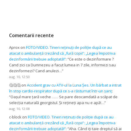
Comentarii recente
Aprox
on
FOTO/VIDEO. Tineri reținuți de poliție după ce au
atacat o ambulanță crezând că „fură copii”: „Legea împotriva
dezinformării trebuie adoptată!”
: “
Ce este o dezinformare ?
Cand zici ca Dumnezeu a facut lumea in 7 zile, informezi sau
dezinformezi? Cand anulezi…
”
aug. 10, 12:50
🤔🤔🤔
on
Accident grav cu ATV-ul la Luna Șes. Un bărbat a intrat
în stop cardio-respirator după ce s-a răsturnat într-un șanț
:
“
Oașul mare țară veche …… Se pare deocamdată a scăpat de
selecția naturală georgistul. Și rețineți apa nu e apă!…
”
aug. 10, 12:08
c-block
on
FOTO/VIDEO. Tineri reținuți de poliție după ce au
atacat o ambulanță crezând că „fură copii”: „Legea împotriva
dezinformării trebuie adoptată!”
: “
Aha. Când iți taie dreptul să ai