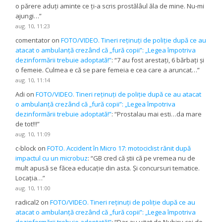
o părere aduți aminte ce ți-a scris prostălâul ăla de mine. Nu-mi
ajungi…
”
aug. 10, 11:23
comentator
on
FOTO/VIDEO. Tineri reținuți de poliție după ce au
atacat o ambulanță crezând că „fură copii”: „Legea împotriva
dezinformării trebuie adoptată!”
: “
7 au fost arestați, 6 bărbați și
o femeie. Culmea e că se pare femeia e cea care a aruncat…
”
aug. 10, 11:14
Adi
on
FOTO/VIDEO. Tineri reținuți de poliție după ce au atacat
o ambulanță crezând că „fură copii”: „Legea împotriva
dezinformării trebuie adoptată!”
: “
Prostalau mai esti…da mare
de tot!!!
”
aug. 10, 11:09
c-block
on
FOTO. Accident în Micro 17: motociclist rănit după
impactul cu un microbuz
: “
GB cred că știi că pe vremea nu de
mult apusă se făcea educație din asta. Și concursuri tematice.
Locația…
”
aug. 10, 11:00
radical2
on
FOTO/VIDEO. Tineri reținuți de poliție după ce au
atacat o ambulanță crezând că „fură copii”: „Legea împotriva