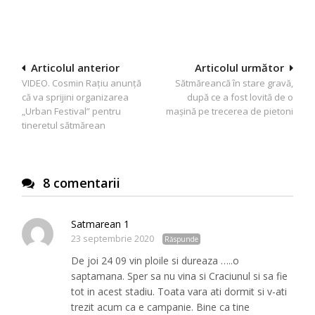
Navigare
Articolul anterior
Articolul următor
VIDEO. Cosmin Rațiu anunță
Sătmăreancă în stare gravă,
în
că va sprijini organizarea
după ce a fost lovită de o
articole
„Urban Festival” pentru
mașină pe trecerea de pietoni
tineretul sătmărean
8 comentarii
Satmarean 1
23 septembrie 2020
Răspunde
De joi 24 09 vin ploile si dureaza …..o
saptamana. Sper sa nu vina si Craciunul si sa fie
tot in acest stadiu. Toata vara ati dormit si v-ati
trezit acum ca e campanie. Bine ca tine