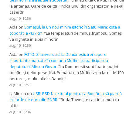
dezinformării trebuie adoptată!”
: “
Dar au uitat de Nubiru cei de
la antena3. Oare de ce?:))) Fiindca unul din organizatori e de-al
casei :))
”
aug. 10, 10:36
Aida
on
Someșul, la un nou minim istoric în Satu Mare: cota a
coborât la -137 cm
: “
La temperaturi de minus,frumosul Someș
va îngheța în albia minoră
”
aug. 10, 10:30
Aida
on
FOTO. Zi aniversară la Domănești: trei repere
importante marcate în comuna Moftin, cu participarea
deputatului Mircea Govor
: “
La Domanesti sunt foarte puțini
români și deloc pesedisti. Primarul din Moftin vrea lacul de 100
hectare,și multe altele. Bandiți
”
aug. 10, 09:53
LaMircea
on
USR: PSD face totul pentru ca România să piardă
miliarde de euro din PNRR
: “
Buda Tower, te caci in comun cu
altii.
”
aug. 10, 09:34