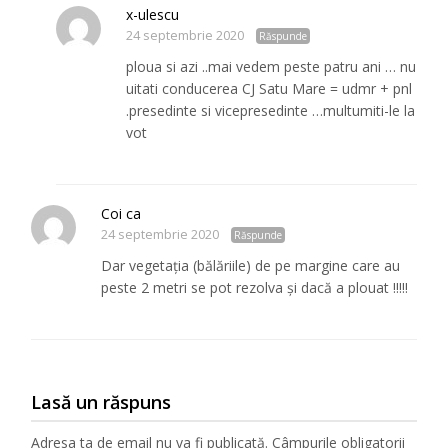
x-ulescu
24 septembrie 2020
Răspunde
ploua si azi ..mai vedem peste patru ani … nu
uitati conducerea CJ Satu Mare = udmr + pnl
.presedinte si vicepresedinte …multumiti-le la
vot
Coi ca
24 septembrie 2020
Răspunde
Dar vegetația (bălăriile) de pe margine care au
peste 2 metri se pot rezolva și dacă a plouat !!!!!
Lasă un răspuns
Adresa ta de email nu va fi publicată.
Câmpurile obligatorii