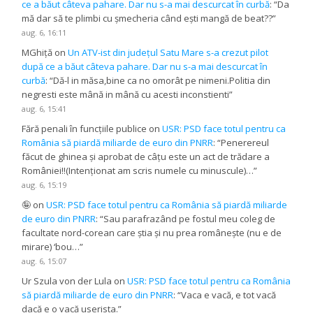
ce a băut câteva pahare. Dar nu s-a mai descurcat în curbă
: “
Da
mă dar să te plimbi cu șmecheria când ești mangă de beat??
”
aug. 6, 16:11
MGhiță
on
Un ATV-ist din județul Satu Mare s-a crezut pilot
după ce a băut câteva pahare. Dar nu s-a mai descurcat în
curbă
: “
Dă-l in măsa,bine ca no omorât pe nimeni.Politia din
negresti este mână in mână cu acesti inconstienti
”
aug. 6, 15:41
Fără penali în funcțiile publice
on
USR: PSD face totul pentru ca
România să piardă miliarde de euro din PNRR
: “
Penerereul
făcut de ghinea și aprobat de câțu este un act de trădare a
României!!(Intenționat am scris numele cu minuscule)…
”
aug. 6, 15:19
🤪
on
USR: PSD face totul pentru ca România să piardă miliarde
de euro din PNRR
: “
Sau parafrazând pe fostul meu coleg de
facultate nord-corean care știa și nu prea românește (nu e de
mirare) ‘bou…
”
aug. 6, 15:07
Ur Szula von der Lula
on
USR: PSD face totul pentru ca România
să piardă miliarde de euro din PNRR
: “
Vaca e vacă, e tot vacă
dacă e o vacă userista.
”