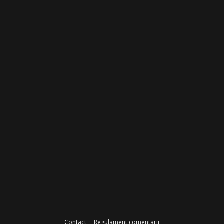
Contact
·
Regulament comentarii