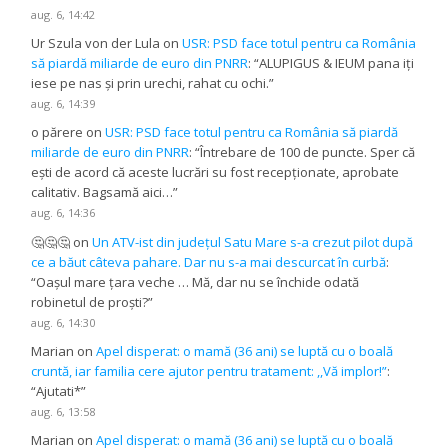
aug. 6, 14:42
Ur Szula von der Lula
on
USR: PSD face totul pentru ca România
să piardă miliarde de euro din PNRR
: “
ALUPIGUS & IEUM pana iți
iese pe nas și prin urechi, rahat cu ochi.
”
aug. 6, 14:39
o părere
on
USR: PSD face totul pentru ca România să piardă
miliarde de euro din PNRR
: “
Întrebare de 100 de puncte. Sper că
ești de acord că aceste lucrări su fost recepționate, aprobate
calitativ. Bagsamă aici…
”
aug. 6, 14:36
🤔🤔🤔
on
Un ATV-ist din județul Satu Mare s-a crezut pilot după
ce a băut câteva pahare. Dar nu s-a mai descurcat în curbă
:
“
Oașul mare țara veche … Mă, dar nu se închide odată
robinetul de proști?
”
aug. 6, 14:30
Marian
on
Apel disperat: o mamă (36 ani) se luptă cu o boală
cruntă, iar familia cere ajutor pentru tratament: ,,Vă implor!”
:
“
Ajutati*
”
aug. 6, 13:58
Marian
on
Apel disperat: o mamă (36 ani) se luptă cu o boală