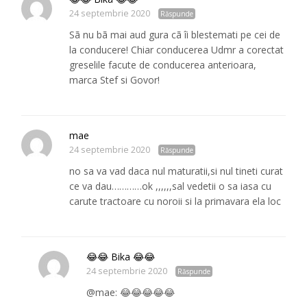
24 septembrie 2020
Răspunde
Sã nu bã mai aud gura cã îi blestemati pe cei de
la conducere! Chiar conducerea Udmr a corectat
greselile facute de conducerea anterioara,
marca Stef si Govor!
mae
24 septembrie 2020
Răspunde
no sa va vad daca nul maturatii,si nul tineti curat
ce va dau…………ok ,,,,,,sal vedetii o sa iasa cu
carute tractoare cu noroii si la primavara ela loc
😂😂 Bika 😂😂
24 septembrie 2020
Răspunde
@mae: 😂😂😂😂😂