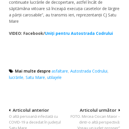
continuate lucrările de decopertare, astfel încât de
săptămâna viitoare să înceapă execuția casetelor de lărgire
a părții carosabile”, au transmis ieri, reprezentanții CJ Satu
Mare
VIDEO: Facebook/
Uniți pentru Autostrada Codrului
Mai multe despre
asfaltare
,
Autostrada Codrului
,
lucrările
,
Satu Mare
,
utilajele
Navigare
Articolul anterior
Articolul următor
O altă persoană infectată cu
FOTO. Mircea Ciocan Maior –
în
COVID-19 a decedat în județul
dintr-o altă perspectivă:
articole
Satu Mare
„Vreau un județ prosper”