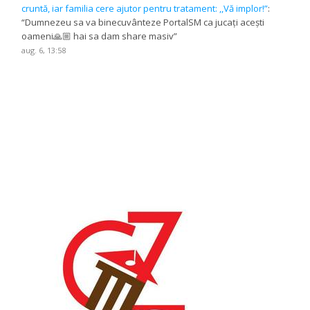
cruntă, iar familia cere ajutor pentru tratament: ,,Vă implor!”
:
“
Dumnezeu sa va binecuvânteze PortalSM ca jucați acești
oameni🙏🏼 hai sa dam share masiv
”
aug. 6, 13:58