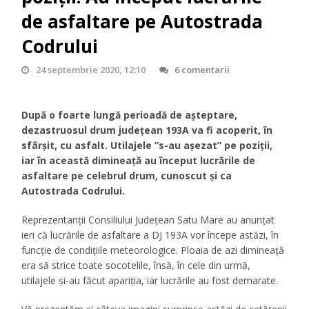
de asfaltare pe Autostrada
Codrului
24 septembrie 2020, 12:10
6 comentarii
După o foarte lungă perioadă de așteptare,
dezastruosul drum județean 193A va fi acoperit, în
sfârșit, cu asfalt. Utilajele ”s-au așezat” pe poziții,
iar în această dimineață au început lucrările de
asfaltare pe celebrul drum, cunoscut și ca
Autostrada Codrului.
Reprezentanții Consiliului Județean Satu Mare au anunțat
ieri că lucrările de asfaltare a DJ 193A vor începe astăzi, în
funcție de condițiile meteorologice. Ploaia de azi dimineață
era să strice toate socotelile, însă, în cele din urmă,
utilajele și-au făcut apariția, iar lucrările au fost demarate.