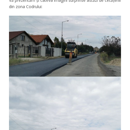
Vă prezentăm și câteva imagini surprinse astăzi de cetățenii
din zona Codrului: