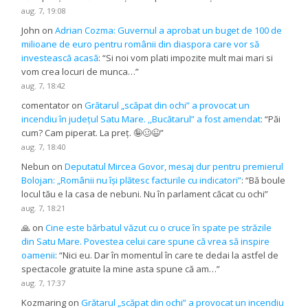
aug. 7, 19:08
John
on
Adrian Cozma: Guvernul a aprobat un buget de 100 de
milioane de euro pentru românii din diaspora care vor să
investească acasă
: “
Si noi vom plati impozite mult mai mari si
vom crea locuri de munca…
”
aug. 7, 18:42
comentator
on
Grătarul „scăpat din ochi” a provocat un
incendiu în județul Satu Mare. ,,Bucătarul” a fost amendat
: “
Păi
cum? Cam piperat. La preț. 🤪🥴😉
”
aug. 7, 18:40
Nebun
on
Deputatul Mircea Govor, mesaj dur pentru premierul
Bolojan: „Românii nu își plătesc facturile cu indicatori”
: “
Bă boule
locul tău e la casa de nebuni. Nu în parlament căcat cu ochi
”
aug. 7, 18:21
🙏
on
Cine este bărbatul văzut cu o cruce în spate pe străzile
din Satu Mare. Povestea celui care spune că vrea să inspire
oamenii
: “
Nici eu. Dar în momentul în care te dedai la astfel de
spectacole gratuite la mine asta spune că am…
”
aug. 7, 17:37
Kozmaring
on
Grătarul „scăpat din ochi” a provocat un incendiu