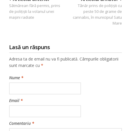
Sătmărean fără permis, prins
Tânăr prins de polițiști cu
în
de polițiști la volanul unei
peste 50 de grame de
articole
mașini radiate
cannabis, în municipiul Satu
Mare
Lasă un răspuns
Adresa ta de email nu va fi publicată.
Câmpurile obligatorii
sunt marcate cu
*
Nume
*
Email
*
Comentariu
*