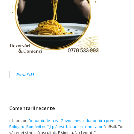
PortalSM
Comentarii recente
c-block
on
Deputatul Mircea Govor, mesaj dur pentru premierul
Bolojan: „Românii nu își plătesc facturile cu indicatori”
: “
@all. Tot
vă repet și nu mă ascultați. E simplu. Nu-l votați.
”