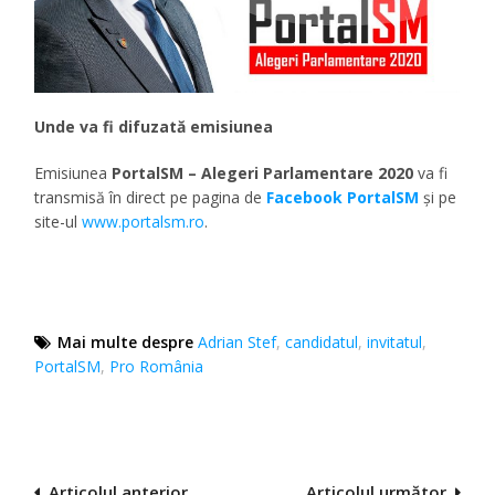
Unde va fi difuzată emisiunea
Emisiunea
PortalSM – Alegeri Parlamentare 2020
va fi
transmisă în direct pe pagina de
Facebook PortalSM
și pe
site-ul
www.portalsm.ro
.
Mai multe despre
Adrian Stef
,
candidatul
,
invitatul
,
PortalSM
,
Pro România
Navigare
Articolul anterior
Articolul următor