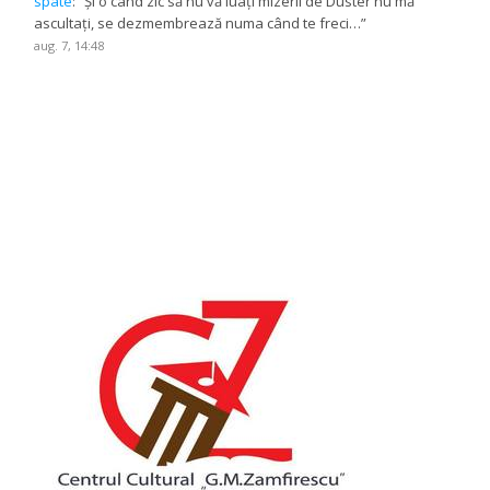
spate
: “
Și o când zic să nu vă luați mizerii de Duster nu mă
ascultați, se dezmembrează numa când te freci…
”
aug. 7, 14:48