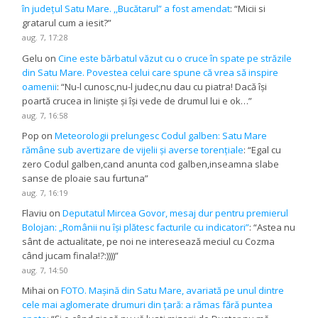
în județul Satu Mare. ,,Bucătarul” a fost amendat
: “
Micii si
gratarul cum a iesit?
”
aug. 7, 17:28
Gelu
on
Cine este bărbatul văzut cu o cruce în spate pe străzile
din Satu Mare. Povestea celui care spune că vrea să inspire
oamenii
: “
Nu-l cunosc,nu-l judec,nu dau cu piatra! Dacă își
poartă crucea in liniște și își vede de drumul lui e ok…
”
aug. 7, 16:58
Pop
on
Meteorologii prelungesc Codul galben: Satu Mare
rămâne sub avertizare de vijelii și averse torențiale
: “
Egal cu
zero Codul galben,cand anunta cod galben,inseamna slabe
sanse de ploaie sau furtuna
”
aug. 7, 16:19
Flaviu
on
Deputatul Mircea Govor, mesaj dur pentru premierul
Bolojan: „Românii nu își plătesc facturile cu indicatori”
: “
Astea nu
sânt de actualitate, pe noi ne interesează meciul cu Cozma
când jucam finala!?:))))
”
aug. 7, 14:50
Mihai
on
FOTO. Mașină din Satu Mare, avariată pe unul dintre
cele mai aglomerate drumuri din țară: a rămas fără puntea