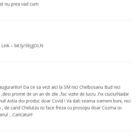
est nu prea vad cum
 Link – bit.ly/36jgOLN
ugurarilor! Da ce sa vezi aici la SM nici Chelbosanu Bud nici
esi promit de un an de zile ,fac vizite de lucru .Fix ciuciu!Nada!
nul! Astia doi produc doar Covid ! Va dati seama oameni buni, nici
, de cand Chelutzu isi face freza cu prosopu doar Cozma isi
anul …Caricaturi!