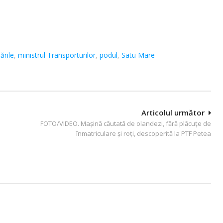
rările
,
ministrul Transporturilor
,
podul
,
Satu Mare
Articolul următor
FOTO/VIDEO. Mașină căutată de olandezi, fără plăcuţe de
înmatriculare şi roţi, descoperită la PTF Petea