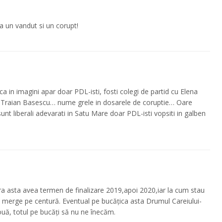
 un vandut si un corupt!
 in imagini apar doar PDL-isti, fosti colegi de partid cu Elena
si Traian Basescu… nume grele in dosarele de coruptie… Oare
t liberali adevarati in Satu Mare doar PDL-isti vopsiti in galben
ra asta avea termen de finalizare 2019,apoi 2020,iar la cum stau
om merge pe centură. Eventual pe bucățica asta Drumul Careiului-
uă, totul pe bucăți să nu ne înecăm.