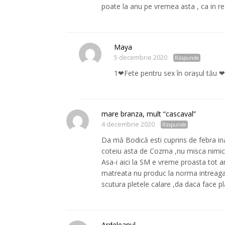
poate la anu pe vremea asta , ca in r
Maya
5 decembrie 2020
Răspunde
1❤Fete pentru sex în orașul tău ❤
mare branza, mult “cascaval”
4 decembrie 2020
Răspunde
Da mă Bodică esti cuprins de febra ina
coteiu asta de Cozma ,nu misca nimic ,d
Asa-i aici la SM e vreme proasta tot a
matreata nu produc la norma intreaga 
scutura pletele calare ,da daca face pl
Ardeleanul