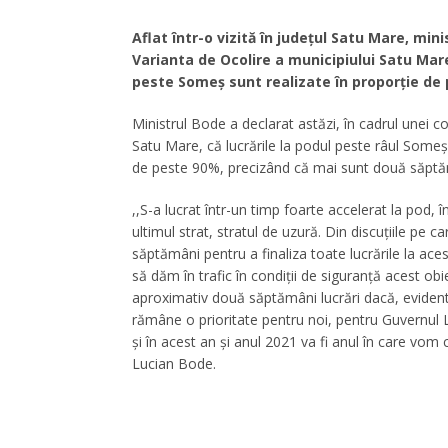
Aflat într-o vizită în județul Satu Mare, min
Varianta de Ocolire a municipiului Satu Mare
peste Someș sunt realizate în proporție de
Ministrul Bode a declarat astăzi, în cadrul unei co
Satu Mare, că lucrările la podul peste râul Someș, 
de peste 90%, precizând că mai sunt două săptămân
,,S-a lucrat într-un timp foarte accelerat la pod,
ultimul strat, stratul de uzură. Din discuțiile pe
săptămâni pentru a finaliza toate lucrările la ace
să dăm în trafic în condiții de siguranță acest ob
aproximativ două săptămâni lucrări dacă, evident,
rămâne o prioritate pentru noi, pentru Guvernul
și în acest an și anul 2021 va fi anul în care vom c
Lucian Bode.