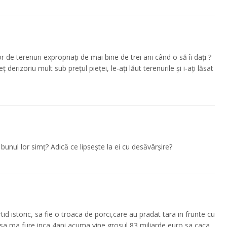
r de terenuri expropriați de mai bine de trei ani când o să îi dați ?
 derizoriu mult sub prețul pieței, le-ați lăut terenurile și i-ați lăsat
bunul lor simț? Adică ce lipsește la ei cu desăvârșire?
d istoric, sa fie o troaca de porci,care au pradat tara in frunte cu
sa ma fure inca 4ani,acuma vine grosul 83 miliarde euro,sa caca