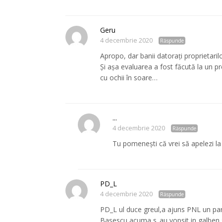
Geru
4 decembrie 2020
Răspunde
Apropo, dar banii datorați proprietarilo
Și așa evaluarea a fost făcută la un preț
cu ochii în soare…
...
4 decembrie 2020
Răspunde
Tu pomenești că vrei să apelezi la 
PD_L
4 decembrie 2020
Răspunde
PD_L ul duce greul,a ajuns PNL un parti
Basescu,acuma s_au vopsit in galben 