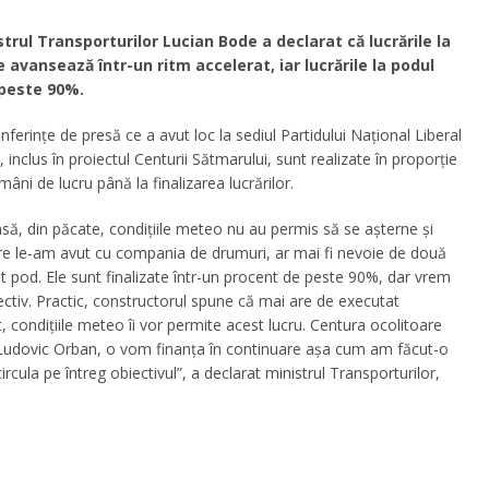
istrul Transporturilor Lucian Bode a declarat că lucrările la
 avansează într-un ritm accelerat, iar lucrările la podul
 peste 90%.
nferințe de presă ce a avut loc la sediul Partidului Național Liberal
inclus în proiectul Centurii Sătmarului, sunt realizate în proporție
i de lucru până la finalizarea lucrărilor.
 însă, din păcate, condițiile meteo nu au permis să se așterne și
 care le-am avut cu compania de drumuri, ar mai fi nevoie de două
st pod. Ele sunt finalizate într-un procent de peste 90%, dar vrem
iectiv. Practic, constructorul spune că mai are de executat
 condițiile meteo îi vor permite acest lucru. Centura ocolitoare
 Ludovic Orban, o vom finanța în continuare așa cum am făcut-o
ircula pe întreg obiectivul”, a declarat ministrul Transporturilor,