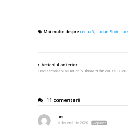
Mai multe despre
centură
,
Lucian Bode
,
luc
Navigare
Articolul anterior
Cinci sătmăreni au murit în ultima zi din cauza COVID
în
articole
11 comentarii
unu
4 decembrie 2020
Răspunde