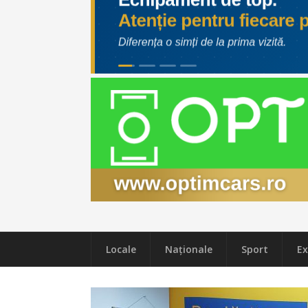
Locale
Naţionale
Sport
Ex