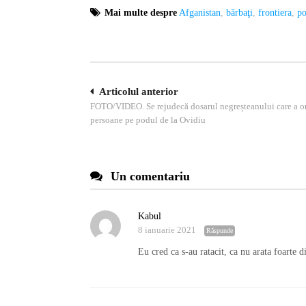
Mai multe despre
Afganistan
,
bărbaţi
,
frontiera
,
po
Navigare
Articolul anterior
FOTO/VIDEO. Se rejudecă dosarul negreșteanului care a o
în
persoane pe podul de la Ovidiu
articole
Un comentariu
Kabul
8 ianuarie 2021
Răspunde
Eu cred ca s-au ratacit, ca nu arata foarte di