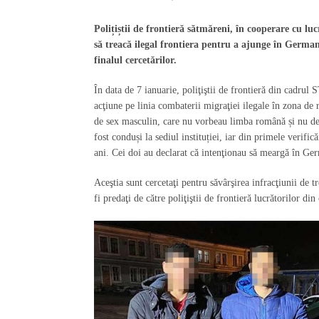
Polițiștii de frontieră sătmăreni, în cooperare cu lu
să treacă ilegal frontiera pentru a ajunge în Germa
finalul cercetărilor.
În data de 7 ianuarie, poliţiştii de frontieră din cadru
acţiune pe linia combaterii migraţiei ilegale în zona de r
de sex masculin, care nu vorbeau limba română și nu deți
fost conduși la sediul instituției, iar din primele verific
ani. Cei doi au declarat că intenţionau să meargă în Ge
Aceştia sunt cercetaţi pentru săvârşirea infracţiunii de tr
fi predaţi de către poliţiştii de frontieră lucrătorilor d