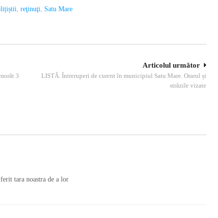
lițiștii
,
reţinuţi
,
Satu Mare
Articolul următor
morât 3
LISTĂ. Întreruperi de curent în municipiul Satu Mare. Orarul și
străzile vizate
ferit tara noastra de a lor