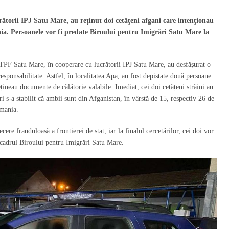
crătorii IPJ Satu Mare, au reţinut doi cetăţeni afgani care intenţionau
nia. Persoanele vor fi predate Biroului pentru Imigrări Satu Mare la
l STPF Satu Mare, în cooperare cu lucrătorii IPJ Satu Mare, au desfăşurat o
esponsabilitate. Astfel, în localitatea Apa, au fost depistate două persoane
neau documente de călătorie valabile. Imediat, cei doi cetățeni străini au
ări s-a stabilit că ambii sunt din Afganistan, în vârstă de 15, respectiv 26 de
rmania.
ecere frauduloasă a frontierei de stat, iar la finalul cercetărilor, cei doi vor
in cadrul Biroului pentru Imigrări Satu Mare.