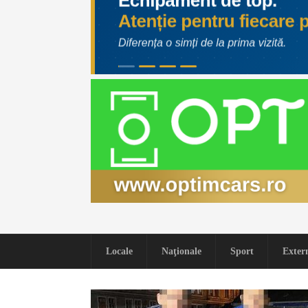
Locale
Naţionale
Sport
Exter