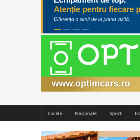
Locale
Naţionale
Sport
Ex