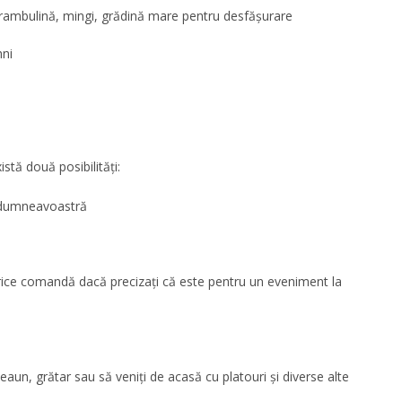
trambulină, mingi, grădină mare pentru desfășurare
hni
istă două posibilități:
ți dumneavoastră
orice comandă dacă precizați că este pentru un eveniment la
eaun, grătar sau să veniți de acasă cu platouri și diverse alte