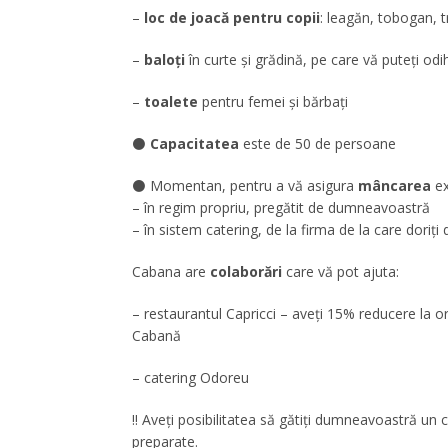
–
loc de joacă pentru copii
: leagăn, tobogan, 
–
baloți
în curte și grădină, pe care vă puteți odi
–
toalete
pentru femei și bărbați
⚫
Capacitatea
este de 50 de persoane
⚫ Momentan, pentru a vă asigura
mâncarea
ex
– în regim propriu, pregătit de dumneavoastră
– în sistem catering, de la firma de la care dori
Cabana are
colaborări
care vă pot ajuta:
– restaurantul Capricci – aveți 15% reducere la 
Cabană
– catering Odoreu
!! Aveți posibilitatea să gătiți dumneavoastră un c
preparate.