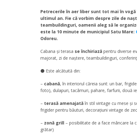
Petrecerile în aer liber sunt tot mai în vogă
ultimul an. Fie că vorbim despre zile de nașt
teambuildinguri, oamenii aleg să le organiz
este la 10 minute de municipiul Satu Mare:
Odoreu.
Cabana și terasa
se închiriază
pentru diverse ev
majorat, zi de naștere, teambuildinguri, conferin
⚫ Este alcătuită din:
–
cabană
, în interiorul căreia sunt: un bar, frigi
foto), dulapuri, tacâmuri, pahare, farfurii, două ie
–
terasă amenajată
în stil vintage cu mese și 
frigider pentru băuturi, decorațiuni vintage de ze
–
zonă grill
– posibilitate de a face mâncare la c
grătar)