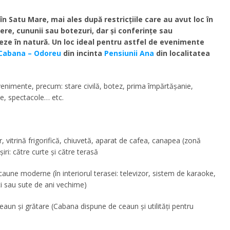
 în Satu Mare, mai ales după restricțiile care au avut loc în
ere, cununii sau botezuri, dar și conferințe sau
eze în natură. Un loc ideal pentru astfel de evenimente
Cabana – Odoreu
din incinta
Pensiunii Ana
din localitatea
enimente, precum: stare civilă, botez, prima împărtășanie,
țe, spectacole… etc.
der, vitrină frigorifică, chiuvetă, aparat de cafea, canapea (zonă
șiri: către curte și către terasă
scaune moderne (în interiorul terasei: televizor, sistem de karaoke,
ci sau sute de ani vechime)
eaun și grătare (Cabana dispune de ceaun și utilități pentru