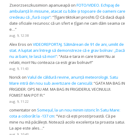
Zseorzseszkusimion apanueapă
on
FOTO/VIDEO. Echipaj de
ambulanță în misiune, atacat cu bâte și topoare de oameni care
credeau că ,,fură copii”
: “
Țîgani tiktokari proshti.🤢 Că dacă după
date oficiale recunosc că un sfert e țîgan ne cam dăm seama ce
e…
”
aug. 9, 12:38
Alex Eros
on
VIDEOREPORTAJ. Sătmărean de 91 de ani, umilit de
stat. A luptat ani întregi să demonstreze că e grav bolnav: „Dacă
nu ai bani, te lasă să mori”
: “
Asta e tara in care traim! Nu ai
relatii, mori! Nu conteaza ca esti grav bolnav!!
”
aug. 9, 11:43
Norick
on
Valul de căldură revine, anunță meteorologii. Satu
Mare intră din nou sub avertizare de caniculă
: “
GATA MA BAG IN
FRIGIDER. OPS NU AM. MA BAG IN FRIGIDERUL VECINULUI.
FOMIST MAI POT FI.
”
aug. 9, 11:22
comentator
on
Someșul, la un nou minim istoric în Satu Mare:
cota a coborât la -137 cm
: “
Vezi că ești prost/proastă. Că pe
mine nu mă păcălești. Notează acolo excelența ta proasta satui.
La ape este ales…
”
aug. 9, 10:43