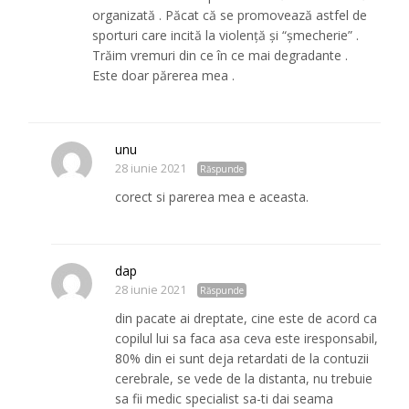
organizată . Păcat că se promovează astfel de
sporturi care incită la violență și “șmecherie” .
Trăim vremuri din ce în ce mai degradante .
Este doar părerea mea .
unu
28 iunie 2021
Răspunde
corect si parerea mea e aceasta.
dap
28 iunie 2021
Răspunde
din pacate ai dreptate, cine este de acord ca
copilul lui sa faca asa ceva este iresponsabil,
80% din ei sunt deja retardati de la contuzii
cerebrale, se vede de la distanta, nu trebuie
sa fii medic specialist sa-ti dai seama