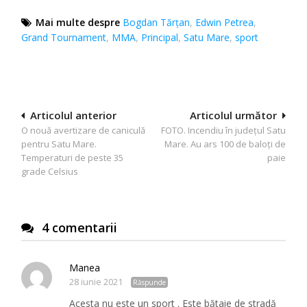
Mai multe despre
Bogdan Tărţan
,
Edwin Petrea
,
Grand Tournament
,
MMA
,
Principal
,
Satu Mare
,
sport
Navigare
Articolul anterior
Articolul următor
O nouă avertizare de caniculă
FOTO. Incendiu în județul Satu
în
pentru Satu Mare.
Mare. Au ars 100 de baloți de
articole
Temperaturi de peste 35
paie
grade Celsius
4 comentarii
Manea
28 iunie 2021
Răspunde
Acesta nu este un sport . Este bătaie de stradă