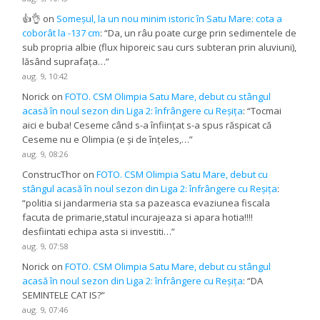
👍👌
on
Someșul, la un nou minim istoric în Satu Mare: cota a
coborât la -137 cm
: “
Da, un râu poate curge prin sedimentele de
sub propria albie (flux hiporeic sau curs subteran prin aluviuni),
lăsând suprafața…
”
aug. 9, 10:42
Norick
on
FOTO. CSM Olimpia Satu Mare, debut cu stângul
acasă în noul sezon din Liga 2: înfrângere cu Reșița
: “
Tocmai
aici e buba! Ceseme când s-a înființat s-a spus răspicat că
Ceseme nu e Olimpia (e și de înțeles,…
”
aug. 9, 08:26
ConstrucThor
on
FOTO. CSM Olimpia Satu Mare, debut cu
stângul acasă în noul sezon din Liga 2: înfrângere cu Reșița
:
“
politia si jandarmeria sta sa pazeasca evaziunea fiscala
facuta de primarie,statul incurajeaza si apara hotia!!!!
desfiintati echipa asta si investiti…
”
aug. 9, 07:58
Norick
on
FOTO. CSM Olimpia Satu Mare, debut cu stângul
acasă în noul sezon din Liga 2: înfrângere cu Reșița
: “
DA
SEMINTELE CAT IS?
”
aug. 9, 07:46