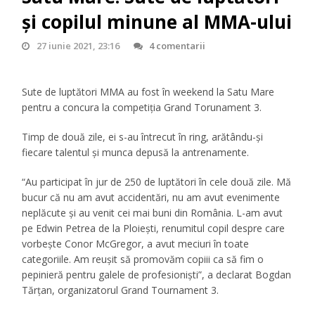
şi copilul minune al MMA-ului
27 iunie 2021, 23:16
4 comentarii
Sute de luptători MMA au fost în weekend la Satu Mare
pentru a concura la competiţia Grand Torunament 3.
Timp de două zile, ei s-au întrecut în ring, arătându-şi
fiecare talentul şi munca depusă la antrenamente.
“Au participat în jur de 250 de luptători în cele două zile. Mă
bucur că nu am avut accidentări, nu am avut evenimente
neplăcute şi au venit cei mai buni din România. L-am avut
pe Edwin Petrea de la Ploieşti, renumitul copil despre care
vorbeşte Conor McGregor, a avut meciuri în toate
categoriile. Am reuşit să promovăm copiii ca să fim o
pepinieră pentru galele de profesionişti”, a declarat Bogdan
Tărţan, organizatorul Grand Tournament 3.