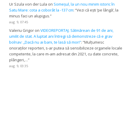
Ur Szula von der Lula
on
Someșul, la un nou minim istoric în
Satu Mare: cota a coborât la -137 cm
: “
Vezi că ești ‘pe lângă’, la
minus faci un alupigus.
”
aug. 9, 07:45
Valeriu Grigor
on
VIDEOREPORTAJ. Sătmărean de 91 de ani,
umilit de stat. A luptat ani întregi să demonstreze că e grav
bolnav: „Dacă nu ai bani, te lasă să mori”
: “
Mulțumesc
onoraților reporteri, s-ar putea să sensibilizeze organele locale
competente, la care m-am adresat din 2021, cu date concrete,
plângeri,…
”
aug. 9, 03:35