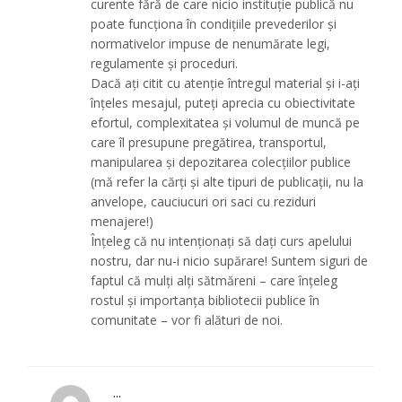
curente fără de care nicio instituție publică nu
poate funcționa în condițiile prevederilor și
normativelor impuse de nenumărate legi,
regulamente și proceduri.
Dacă ați citit cu atenție întregul material și i-ați
înțeles mesajul, puteți aprecia cu obiectivitate
efortul, complexitatea și volumul de muncă pe
care îl presupune pregătirea, transportul,
manipularea și depozitarea colecțiilor publice
(mă refer la cărți și alte tipuri de publicații, nu la
anvelope, cauciucuri ori saci cu reziduri
menajere!)
Înțeleg că nu intenționați să dați curs apelului
nostru, dar nu-i nicio supărare! Suntem siguri de
faptul că mulți alți sătmăreni – care înțeleg
rostul și importanța bibliotecii publice în
comunitate – vor fi alături de noi.
...