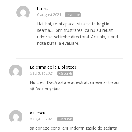
hai hai
6 august 2021
Răspunde
Hai. hai, te-ai apucat si tu sa te bagi in
seama…, prin frustrarea: ca nu au reusit
udmr sa schimbe directorul. Actuala, luand
nota buna la evaluare.
La crima de la Bibliotecă
6 august 2021
Răspunde
Nu cred! Dacă asta e adevărat, cineva ar trebui
să facă pușcărie!
x-ulescu
6 august 2021
Răspunde
sa doneze consilierii ,indemnizatiile de sedinta ,