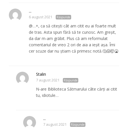
...
6 august 2021
Răspunde
@…+, ca să citești cât am citit eu ai foarte mult
de tras. Asta spun fără să te cunosc. Am greșit,
da dar m-am grăbit. Plus că am reformulat
comentariul de vreo 2 ori de aia a ieșit așa. Îmi
cer scuze dar nu știam că primesc notă.🤔😱🤯🤮
Stalin
7 august 2021
Răspunde
N-are Biblioteca Sătmarului câte cărți ai citit
tu, idiotule…
...
7 august 2021
Răspunde