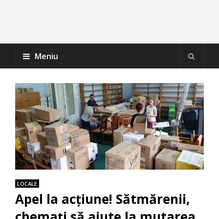
Meniu
LOCALE
Apel la acțiune! Sătmărenii,
chemați să ajute la mutarea