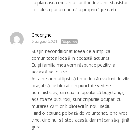
sa plateasca mutarea cartilor ,invitand si asistatii
sociali sa puna mana ( la propriu ) pe carti
Gheorghe
6 august 2021
Răspunde
Susțin necondiționat ideea de a implica
comunitatea locală în această acțiune!
Eu și familia mea vom răspunde pozitiv la
această solicitare!
Asta ne-ar mai lipsi că timp de câteva luni de zile
orașul să fie blocat din punct de vedere
administrativ, din cauza faptului că bugetarii, și
așa foarte puturoși, sunt chipurile ocupați cu
mutarea cărților bibliotecii în noul sediu!
Fiind o acțiune pe bază de voluntariat, cine vrea
vine, cine nu, să stea acasă, dar măcar să-și țină
gura!