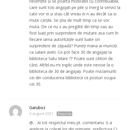
nesimțite și se poarta mizerabil cu contribuabilii,
care sunt toți angajati pe pile și merg la servici la
cate vor ei și stau cât vreau ei n-au decât sa-si
mute cărțile. Se știa de mult timp ca se vor
muta. De ce nu s-au pregătit din timp sau au
fost luați prin surprindere de mutare asa cum în
fiecare iarna autoritățile sunt luate ori
surprindere de zăpadă? Puneți mana ai munciți
ca salarii aveti. Ce pot face 30 de angajați la
biblioteca Satu Mare ?? Poate sunt cititori de
cărți. Altfel.nu-mi explic unde este nevoie la o
biblioteca de 30 de angajați. Poate ma.lamuriti
cei din conducerea bibliotecii ce posturi ocupa
cei 30.
Garuboz
6 august 2021
Răspunde
@… Ai tot respectul meu pt. comentariu .S-a
apeleze la colegii lor din primarie ,prefectura CJ,