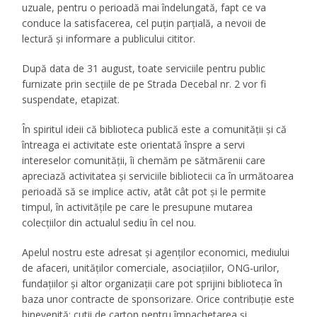
uzuale, pentru o perioadă mai îndelungată, fapt ce va
conduce la satisfacerea, cel puțin parțială, a nevoii de
lectură și informare a publicului cititor.
După data de 31 august, toate serviciile pentru public
furnizate prin secțiile de pe Strada Decebal nr. 2 vor fi
suspendate, etapizat.
În spiritul ideii că biblioteca publică este a comunității și că
întreaga ei activitate este orientată înspre a servi
intereselor comunității, îi chemăm pe sătmărenii care
apreciază activitatea și serviciile bibliotecii ca în următoarea
perioadă să se implice activ, atât cât pot și le permite
timpul, în activitățile pe care le presupune mutarea
colecțiilor din actualul sediu în cel nou.
Apelul nostru este adresat și agenților economici, mediului
de afaceri, unităților comerciale, asociațiilor, ONG-urilor,
fundațiilor și altor organizații care pot sprijini biblioteca în
baza unor contracte de sponsorizare. Orice contribuție este
binevenită: cutii de carton pentru împachetarea și