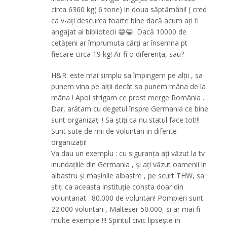
circa 6360 kg( 6 tone) in doua săptămâni! ( cred
ca v-ați descurca foarte bine dacă acum ați fi
angajat al bibliotecii 😁😁. Dacă 10000 de
cetățeni ar împrumuta cărți ar însemna pt
fiecare circa 19 kg! Ar fi o diferența, sau?
H&R: este mai simplu sa împingem pe alții , sa
punem vina pe alții decât sa punem mâna de la
mâna ! Apoi strigam ce prost merge România .
Dar, arătam cu degetul înspre Germania ce bine
sunt organizați ! Sa știți ca nu statul face tot!!!
Sunt sute de mii de voluntari in diferite
organizații!
Va dau un exemplu : cu siguranța ați văzut la tv
inundațiile din Germania , și ați văzut oamenii in
albastru și mașinile albastre , pe scurt THW, sa
știți ca aceasta instituție consta doar din
voluntariat . 80.000 de voluntari! Pompieri sunt
22.000 voluntari , Malteser 50.000, și ar mai fi
multe exemple !!! Spiritul civic lipsește in