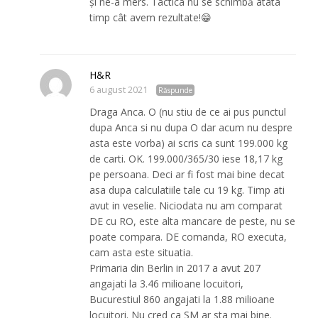
şi ne-a mers. Tactica nu se schimbă atâta
timp cât avem rezultate!😁
H&R
6 august 2021
Răspunde
Draga Anca. O (nu stiu de ce ai pus punctul
dupa Anca si nu dupa O dar acum nu despre
asta este vorba) ai scris ca sunt 199.000 kg
de carti. OK. 199.000/365/30 iese 18,17 kg
pe persoana. Deci ar fi fost mai bine decat
asa dupa calculatiile tale cu 19 kg. Timp ati
avut in veselie. Niciodata nu am comparat
DE cu RO, este alta mancare de peste, nu se
poate compara. DE comanda, RO executa,
cam asta este situatia.
Primaria din Berlin in 2017 a avut 207
angajati la 3.46 milioane locuitori,
Bucurestiul 860 angajati la 1.88 milioane
locuitori. Nu cred ca SM ar sta mai bine.