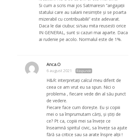
Si cum a scris mai jos Satmaresn “angajații
statului care au salarii nesimțite și se poarta
mizerabil cu contribuabilii” este adevarat.
Daca le dai ciubuc si/sau mita reusesti orice
IN GENERAL, sunt si cazuri mai aparte. Daca
ai rudenie pe acolo. Normalul este de 1%.
Anca.O
6 august 2021
Răspunde
H&R: interpretați calcul meu diferit de
ceea ce am vrut eu sa spun. Nici o
problema , fiecare vede din al său punct
de vedere.
Fiecare face cum dorește. Eu și copiii
mei o sa împrumutam cărți, și știți de
ce? Pt ca, copiii mei sa învețe ce
înseamnă spiritul civic, sa învețe sa ajute
fără sa critice sau sa arate înspre alții !