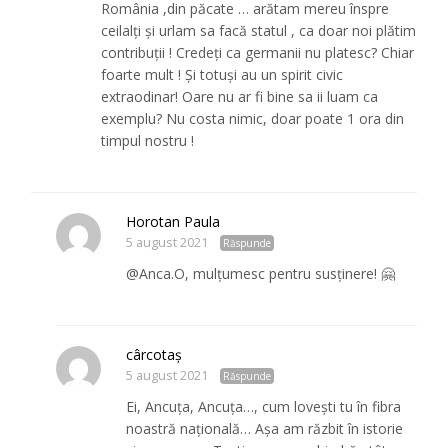
România ,din păcate … arătam mereu înspre
ceilalți și urlam sa facă statul , ca doar noi plătim
contribuții ! Credeți ca germanii nu platesc? Chiar
foarte mult ! Și totuși au un spirit civic
extraodinar! Oare nu ar fi bine sa ii luam ca
exemplu? Nu costa nimic, doar poate 1 ora din
timpul nostru !
Horotan Paula
5 august 2021
Răspunde
@Anca.O, mulțumesc pentru susținere! 🤗
cârcotaş
5 august 2021
Răspunde
Ei, Ancuţa, Ancuţa…, cum loveşti tu în fibra
noastră naţională… Aşa am răzbit în istorie