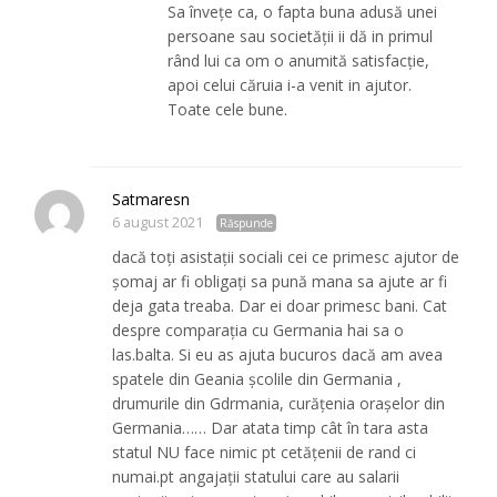
Sa învețe ca, o fapta buna adusă unei
persoane sau societății ii dă in primul
rând lui ca om o anumită satisfacție,
apoi celui căruia i-a venit in ajutor.
Toate cele bune.
Satmaresn
6 august 2021
Răspunde
dacă toți asistații sociali cei ce primesc ajutor de
șomaj ar fi obligați sa pună mana sa ajute ar fi
deja gata treaba. Dar ei doar primesc bani. Cat
despre comparația cu Germania hai sa o
las.balta. Si eu as ajuta bucuros dacă am avea
spatele din Geania școlile din Germania ,
drumurile din Gdrmania, curățenia orașelor din
Germania…… Dar atata timp cât în tara asta
statul NU face nimic pt cetățenii de rand ci
numai.pt angajații statului care au salarii