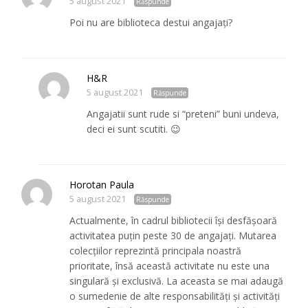
5 august 2021
Răspunde
Poi nu are biblioteca destui angajați?
H&R
5 august 2021
Răspunde
Angajatii sunt rude si “preteni” buni undeva,
deci ei sunt scutiti. 😉
Horotan Paula
5 august 2021
Răspunde
Actualmente, în cadrul bibliotecii își desfășoară
activitatea puțin peste 30 de angajați. Mutarea
colecțiilor reprezintă principala noastră
prioritate, însă această activitate nu este una
singulară și exclusivă. La aceasta se mai adaugă
o sumedenie de alte responsabilități și activități