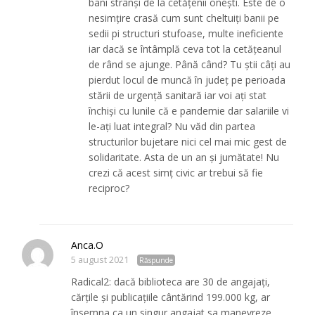
bani strânși de la cetățenii onești. Este de o
nesimțire crasă cum sunt cheltuiți banii pe
sedii pi structuri stufoase, multe ineficiente
iar dacă se întâmplă ceva tot la cetățeanul
de rând se ajunge. Până când? Tu știi câți au
pierdut locul de muncă în județ pe perioada
stării de urgență sanitară iar voi ați stat
închiși cu lunile că e pandemie dar salariile vi
le-ați luat integral? Nu văd din partea
structurilor bujetare nici cel mai mic gest de
solidaritate. Asta de un an și jumătate! Nu
crezi că acest simț civic ar trebui să fie
reciproc?
Anca.O
5 august 2021
Răspunde
Radical2: dacă biblioteca are 30 de angajați,
cărțile și publicațiile cântărind 199.000 kg, ar
însemna ca un singur angajat sa manevreze