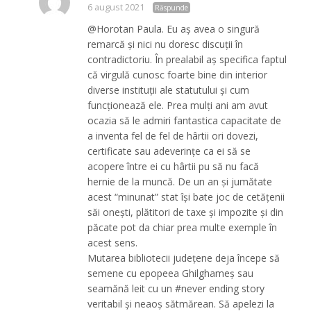
6 august 2021
Răspunde
@Horotan Paula. Eu aș avea o singură
remarcă și nici nu doresc discuții în
contradictoriu. În prealabil aș specifica faptul
că virgulă cunosc foarte bine din interior
diverse instituții ale statutului și cum
funcționează ele. Prea mulți ani am avut
ocazia să le admiri fantastica capacitate de
a inventa fel de fel de hârtii ori dovezi,
certificate sau adeverințe ca ei să se
acopere între ei cu hârtii pu să nu facă
hernie de la muncă. De un an și jumătate
acest “minunat” stat își bate joc de cetățenii
săi onești, plătitori de taxe și impozite și din
păcate pot da chiar prea multe exemple în
acest sens.
Mutarea bibliotecii județene deja începe să
semene cu epopeea Ghilghameș sau
seamănă leit cu un #never ending story
veritabil și neaoș sătmărean. Să apelezi la