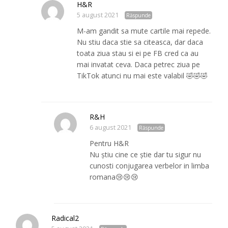
H&R
5 august 2021
Răspunde
M-am gandit sa mute cartile mai repede.
Nu stiu daca stie sa citeasca, dar daca
toata ziua stau si ei pe FB cred ca au
mai invatat ceva. Daca petrec ziua pe
TikTok atunci nu mai este valabil 🤣🤣🤣
R&H
6 august 2021
Răspunde
Pentru H&R
Nu știu cine ce știe dar tu sigur nu
cunosti conjugarea verbelor in limba
romana😢😢😢
Radical2