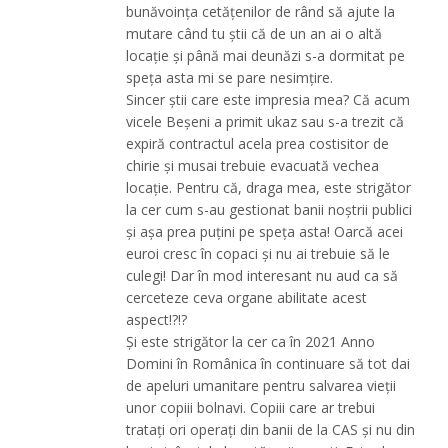
bunăvoința cetățenilor de rând să ajute la
mutare când tu știi că de un an ai o altă
locație și până mai deunăzi s-a dormitat pe
speța asta mi se pare nesimțire.
Sincer știi care este impresia mea? Că acum
vicele Beșeni a primit ukaz sau s-a trezit că
expiră contractul acela prea costisitor de
chirie și musai trebuie evacuată vechea
locație. Pentru că, draga mea, este strigător
la cer cum s-au gestionat banii noștrii publici
și așa prea puțini pe speța asta! Oarcă acei
euroi cresc în copaci și nu ai trebuie să le
culegi! Dar în mod interesant nu aud ca să
cerceteze ceva organe abilitate acest
aspect!?!?
Și este strigător la cer ca în 2021 Anno
Domini în Românica în continuare să tot dai
de apeluri umanitare pentru salvarea vieții
unor copiii bolnavi. Copiii care ar trebui
tratați ori operați din banii de la CAS și nu din