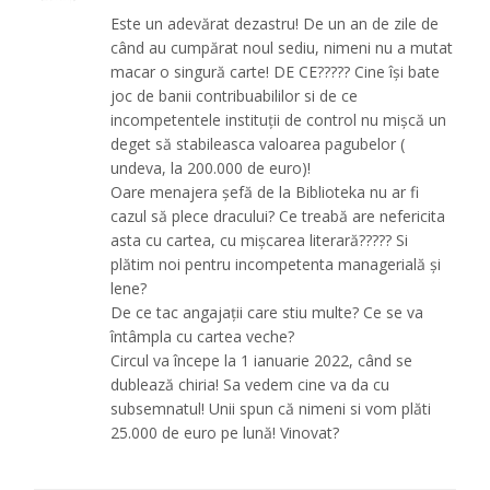
Este un adevărat dezastru! De un an de zile de
când au cumpărat noul sediu, nimeni nu a mutat
macar o singură carte! DE CE????? Cine își bate
joc de banii contribuabililor si de ce
incompetentele instituții de control nu mișcă un
deget să stabileasca valoarea pagubelor (
undeva, la 200.000 de euro)!
Oare menajera șefă de la Biblioteka nu ar fi
cazul să plece dracului? Ce treabă are nefericita
asta cu cartea, cu mișcarea literară????? Si
plătim noi pentru incompetenta managerială și
lene?
De ce tac angajații care stiu multe? Ce se va
întâmpla cu cartea veche?
Circul va începe la 1 ianuarie 2022, când se
dublează chiria! Sa vedem cine va da cu
subsemnatul! Unii spun că nimeni si vom plăti
25.000 de euro pe lună! Vinovat?