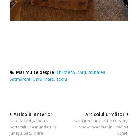
Mai multe despre
Bibliotecă
,
cărţi
,
mutarea
,
Sătmărenii
,
Satu Mare
,
sediu
Navigare
Articolul anterior
Articolul următor
HARTĂ. Cod galben și
Sătmărenii, invitați la DJ Party.
în
portocaliu de inundații în
Show incendiar în Grădina
articole
județul Satu Mare
Romei