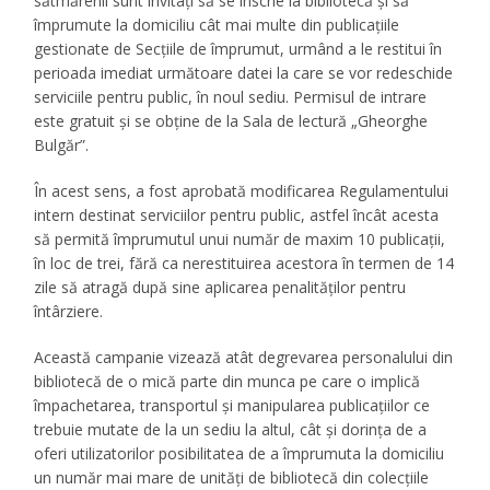
sătmărenii sunt invitați să se înscrie la bibliotecă și să
împrumute la domiciliu cât mai multe din publicațiile
gestionate de Secțiile de împrumut, urmând a le restitui în
perioada imediat următoare datei la care se vor redeschide
serviciile pentru public, în noul sediu. Permisul de intrare
este gratuit și se obține de la Sala de lectură „Gheorghe
Bulgăr”.
În acest sens, a fost aprobată modificarea Regulamentului
intern destinat serviciilor pentru public, astfel încât acesta
să permită împrumutul unui număr de maxim 10 publicații,
în loc de trei, fără ca nerestituirea acestora în termen de 14
zile să atragă după sine aplicarea penalităților pentru
întârziere.
Această campanie vizează atât degrevarea personalului din
bibliotecă de o mică parte din munca pe care o implică
împachetarea, transportul și manipularea publicațiilor ce
trebuie mutate de la un sediu la altul, cât și dorința de a
oferi utilizatorilor posibilitatea de a împrumuta la domiciliu
un număr mai mare de unități de bibliotecă din colecțiile