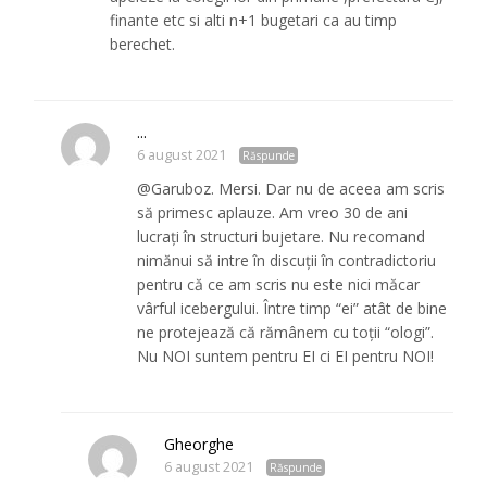
finante etc si alti n+1 bugetari ca au timp
berechet.
...
6 august 2021
Răspunde
@Garuboz. Mersi. Dar nu de aceea am scris
să primesc aplauze. Am vreo 30 de ani
lucrați în structuri bujetare. Nu recomand
nimănui să intre în discuții în contradictoriu
pentru că ce am scris nu este nici măcar
vârful icebergului. Între timp “ei” atât de bine
ne protejează că rămânem cu toții “ologi”.
Nu NOI suntem pentru EI ci EI pentru NOI!
Gheorghe
6 august 2021
Răspunde