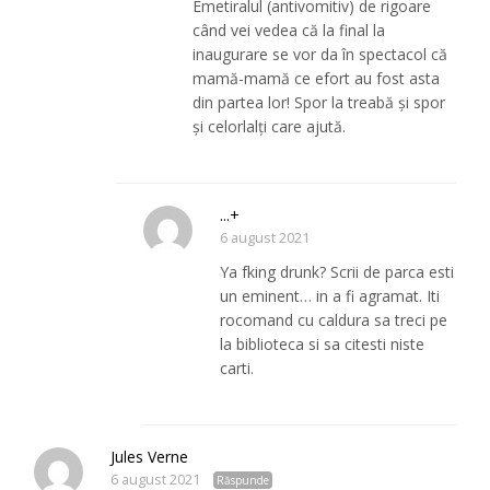
Emetiralul (antivomitiv) de rigoare
când vei vedea că la final la
inaugurare se vor da în spectacol că
mamă-mamă ce efort au fost asta
din partea lor! Spor la treabă și spor
și celorlalți care ajută.
...+
6 august 2021
Ya fking drunk? Scrii de parca esti
un eminent… in a fi agramat. Iti
rocomand cu caldura sa treci pe
la biblioteca si sa citesti niste
carti.
Jules Verne
6 august 2021
Răspunde