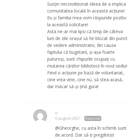
Susțin necondiționat ideea de a implica
comunitatea locală în această acțiune!
Eu și familia mea vom răspunde pozitiv
la această solicitare!
Asta ne-ar mai lipsi că timp de câteva
luni de zile orașul să fie blocat din punct
de vedere administrativ, din cauza
faptului că bugetarii, și așa foarte
puturoși, sunt chipurile ocupați cu
mutarea cărților bibliotecii în noul sediu!
Fiind o acțiune pe bază de voluntariat,
cine vrea vine, cine nu, să stea acasă,
dar măcar să-și țină gura!
...
6 august 2021
Răspunde
@Gheorghe, cu asta în schimb sunt
de acord. Dar să-ți pregătești