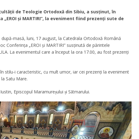
tății de Teologie Ortodoxă din Sibiu, a susținut, în
 „EROI și MARTIRI”, la eveniment fiind prezenți sute de
tă după-masă, luni, 17 august, la Catedrala Ortodoxă Română
c Conferința „EROI și MARTIRI” susținută de părintele
ULA. La evenimentul care a început la ora 17.00, au fost prezenți
n stilu-i caracteristic, cu mult umor, iar cei prezenți la eveniment
u la Satu Mare.
ustin, Episcopul Maramureșului și Sătmarului.