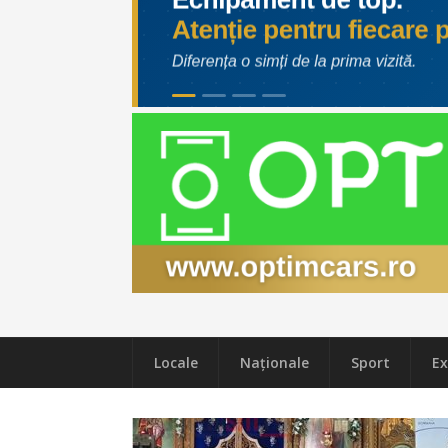
Locale
Naţionale
Sport
Ex