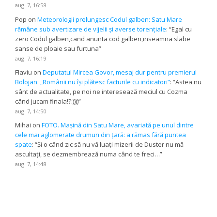
aug. 7, 16:58
Pop
on
Meteorologii prelungesc Codul galben: Satu Mare
rămâne sub avertizare de vijelii și averse torențiale
: “
Egal cu
zero Codul galben,cand anunta cod galben,inseamna slabe
sanse de ploaie sau furtuna
”
aug. 7, 16:19
Flaviu
on
Deputatul Mircea Govor, mesaj dur pentru premierul
Bolojan: „Românii nu își plătesc facturile cu indicatori”
: “
Astea nu
sânt de actualitate, pe noi ne interesează meciul cu Cozma
când jucam finala!?:))))
”
aug. 7, 14:50
Mihai
on
FOTO. Mașină din Satu Mare, avariată pe unul dintre
cele mai aglomerate drumuri din țară: a rămas fără puntea
spate
: “
Și o când zic să nu vă luați mizerii de Duster nu mă
ascultați, se dezmembrează numa când te freci…
”
aug. 7, 14:48