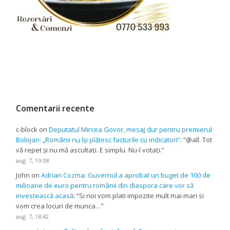
Comentarii recente
c-block
on
Deputatul Mircea Govor, mesaj dur pentru premierul
Bolojan: „Românii nu își plătesc facturile cu indicatori”
: “
@all. Tot
vă repet și nu mă ascultați. E simplu. Nu-l votați.
”
aug. 7, 19:08
John
on
Adrian Cozma: Guvernul a aprobat un buget de 100 de
milioane de euro pentru românii din diaspora care vor să
investească acasă
: “
Si noi vom plati impozite mult mai mari si
vom crea locuri de munca…
”
aug. 7, 18:42