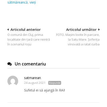
sătmăreancă
,
vieți
Navigare
Articolul anterior
Articolul următor
O comună din Cluj, prima
FOTO. Mașini lovite în parcare,
în
localitate din țară care reintră
la Satu Mare. Șoferița
articole
în scenariul roșu
vinovată a ratat curba
Un comentariu
satmarean
24 august 2021
Răspunde
Sufetul ei să ajungă în RAI!