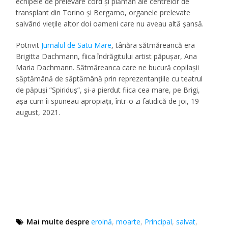
echipele de prelevare cord și plămân ale centrelor de
transplant din Torino și Bergamo, organele prelevate
salvând viețile altor doi oameni care nu aveau altă șansă.
Potrivit
Jurnalul de Satu Mare
, tânăra sătmăreancă era
Brigitta Dachmann, fiica îndrăgitului artist păpușar, Ana
Maria Dachmann. Sătmăreanca care ne bucură copilașii
săptămână de săptămână prin reprezentanțiile cu teatrul
de păpuși ”Spiriduș”, și-a pierdut fiica cea mare, pe Brigi,
așa cum îi spuneau apropiații, într-o zi fatidică de joi, 19
august, 2021.
Mai multe despre
eroină
,
moarte
,
Principal
,
salvat
,