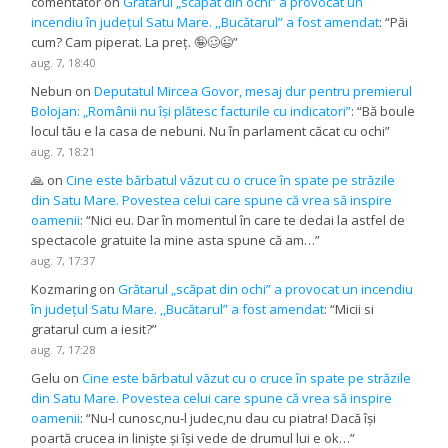
comentator
on
Grătarul „scăpat din ochi” a provocat un
incendiu în județul Satu Mare. ,,Bucătarul” a fost amendat
: “
Păi
cum? Cam piperat. La preț. 🤪🥴😉
”
aug. 7, 18:40
Nebun
on
Deputatul Mircea Govor, mesaj dur pentru premierul
Bolojan: „Românii nu își plătesc facturile cu indicatori”
: “
Bă boule
locul tău e la casa de nebuni. Nu în parlament căcat cu ochi
”
aug. 7, 18:21
🙏
on
Cine este bărbatul văzut cu o cruce în spate pe străzile
din Satu Mare. Povestea celui care spune că vrea să inspire
oamenii
: “
Nici eu. Dar în momentul în care te dedai la astfel de
spectacole gratuite la mine asta spune că am…
”
aug. 7, 17:37
Kozmaring
on
Grătarul „scăpat din ochi” a provocat un incendiu
în județul Satu Mare. ,,Bucătarul” a fost amendat
: “
Micii si
gratarul cum a iesit?
”
aug. 7, 17:28
Gelu
on
Cine este bărbatul văzut cu o cruce în spate pe străzile
din Satu Mare. Povestea celui care spune că vrea să inspire
oamenii
: “
Nu-l cunosc,nu-l judec,nu dau cu piatra! Dacă își
poartă crucea in liniște și își vede de drumul lui e ok…
”