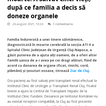
după ce familia a decis să
doneze organele
24 august 2021, 10:24
1 comentariu
Familia îndurerată a unei tinere sătmărence,
diagnosticată în moarte cerebrală la secția ATI II a
Spitalul Clinic Județean de Urgență Cluj-Napoca, a
găsit puterea de a ajuta alți oameni, de a oferi altor
familii șansa de a-i avea pe cei dragi alături, fiind de
acord cu donarea de organe (ficat, rinichi, cord,
plămâni) și țesuturi osoase, titrează
Ziar de Cluj
.
Doi pacienți au fost salvați prin transplant renal efectuat la
Institutul Clinic de Urologie și Transplant Renal Cluj. Ficatul
tinerei a ajuns la Centrul de Transplant Hepatic de la
Institutul Clinic Fundeni. Deoarece pe teritoriul României nu
au existat receptori compatibili, la Cluj au fost prezente