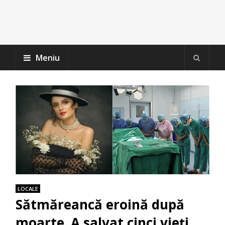
Meniu
LOCALE
Sătmăreancă eroină după
moarte. A salvat cinci vieți,