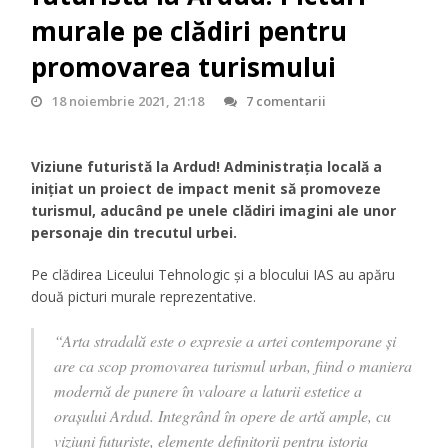
murale pe clădiri pentru
promovarea turismului
18 noiembrie 2021, 21:18
7 comentarii
Viziune futuristă la Ardud! Administrația locală a
inițiat un proiect de impact menit să promoveze
turismul, aducând pe unele clădiri imagini ale unor
personaje din trecutul urbei.
Pe clădirea Liceului Tehnologic și a blocului IAS au apăru
două picturi murale reprezentative.
“Arta stradală este o expresie a artei contemporane și
are ca scop promovarea turismul urban, fiind o maniera
modernă de punere în valoare a laturii estetice a
oraşului Ardud. Integrând în opere de artă ample, cu
viziuni futuriste, elemente definitorii pentru istoria