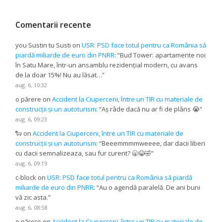
Comentarii recente
you Sustin tu Susti
on
USR: PSD face totul pentru ca România să
piardă miliarde de euro din PNRR
: “
Bud Tower: apartamente noi
în Satu Mare, într-un ansamblu rezidențial modern, cu avans
de la doar 15%! Nu au lăsat…
”
aug. 6, 10:32
o părere
on
Accident la Ciuperceni, între un TIR cu materiale de
construcții și un autoturism
: “
Aș râde dacă nu ar fi de plâns 😭
”
aug. 6, 09:23
🐑
on
Accident la Ciuperceni, între un TIR cu materiale de
construcții și un autoturism
: “
Beeemmmmweeee, dar dacii liberi
cu dacii semnalizeaza, sau fur curent? 🥱😂🤣
”
aug. 6, 09:19
c-block
on
USR: PSD face totul pentru ca România să piardă
miliarde de euro din PNRR
: “
Au o agendă paralelă. De ani buni
vă zic asta.
”
aug. 6, 08:58
o părere
on
Accident la Ciuperceni, între un TIR cu materiale de