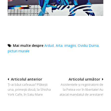
Mai multe despre
Ardud
,
Arta
,
imagini
,
Ovidiu Duma
,
picturi murale
Navigare
Articolul anterior
Articolul următor
Ți-ai băut cafeaua? Plătești
Asistentele şi registratorii de
în
una, primești două, la Shisha
la Petea vor în libertate! Au
articole
York Cafe, în Satu Mare
atacat mandatul de arestare!