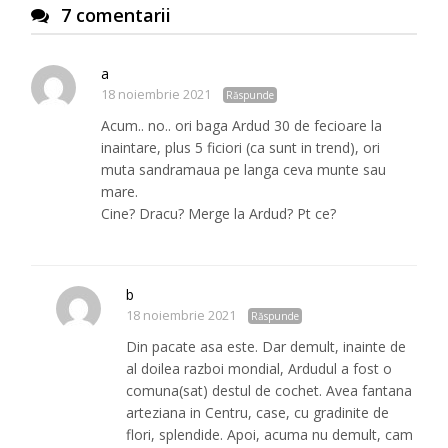
7 comentarii
a
18 noiembrie 2021
Răspunde
Acum.. no.. ori baga Ardud 30 de fecioare la
inaintare, plus 5 ficiori (ca sunt in trend), ori
muta sandramaua pe langa ceva munte sau
mare.
Cine? Dracu? Merge la Ardud? Pt ce?
b
18 noiembrie 2021
Răspunde
Din pacate asa este. Dar demult, inainte de
al doilea razboi mondial, Ardudul a fost o
comuna(sat) destul de cochet. Avea fantana
arteziana in Centru, case, cu gradinite de
flori, splendide. Apoi, acuma nu demult, cam