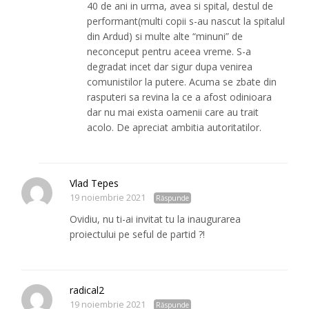
40 de ani in urma, avea si spital, destul de
performant(multi copii s-au nascut la spitalul
din Ardud) si multe alte “minuni” de
neconceput pentru aceea vreme. S-a
degradat incet dar sigur dupa venirea
comunistilor la putere. Acuma se zbate din
rasputeri sa revina la ce a afost odinioara
dar nu mai exista oamenii care au trait
acolo. De apreciat ambitia autoritatilor.
Vlad Tepes
19 noiembrie 2021
Răspunde
Ovidiu, nu ti-ai invitat tu la inaugurarea
proiectului pe seful de partid ?!
radical2
19 noiembrie 2021
Răspunde