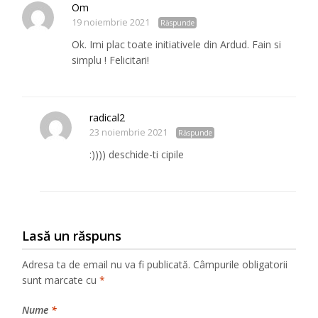
Om
19 noiembrie 2021
Răspunde
Ok. Imi plac toate initiativele din Ardud. Fain si
simplu ! Felicitari!
radical2
23 noiembrie 2021
Răspunde
:)))) deschide-ti cipile
Lasă un răspuns
Adresa ta de email nu va fi publicată.
Câmpurile obligatorii
sunt marcate cu
*
Nume
*