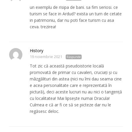
un exemplu de risipa de bani. sa fim seriosi. ce
turism se face in Ardud? exista un turn de cetate
in patrimoniu, dar nu poti face turism cu asa
ceva. trezirea!
History
19 noiembrie 2021
Răspunde
Tot zic că această pseudoistorie locală
promovată de primar cu cavaleri, cruciați și cu
mâzgălituri din astea (nici nu îmi dau seama cine
e acea personalitate care e reprezentată în
pictură), deci aceste lucruri nu au nici o tangență
cu localitatea! Mai lipsește numai Dracula!
Culmea e că ar fi ce să se picteze dar nu le
regăsesc deloc.