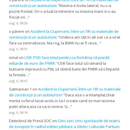
construcții și un autoturism
: “
Masina e lovita lateral, nu s-a
pocnit frontal. Ori s-a luat la intrecere cu masina mare si s-au
frecat ori…
”
aug. 6, 08:56
o părere
on
Accident la Ciuperceni, între un TIR cu materiale de
construcții și un autoturism
: “
Undeva am citit in alt ziar ca a virat
fara sa semnalizeze. Ma rog, la BMW nu ar fi ceva…
”
aug. 6, 08:51
ionut
on
USR: PSD face totul pentru ca România să piardă
miliarde de euro din PNRR
: “
USR face totul să ramană la
butoane impreună cu PNL să obtină banii din PNRR să ii împartă
la firmele…
”
aug. 6, 08:47
Satmarean 1
on
Accident la Ciuperceni, între un TIR cu materiale
de construcții și un autoturism
: “
Daca asa s-a intamplat,chiar
merita soferul lasat acolo,si sa-l scoata cand se mai racorea
putin afara,asa ca sa-si revina. Si…
”
aug. 6, 08:16
Detectivul de Presă SOC
on
Cinci seri, cinci spectacole de teatru
de excepție în cadrul ediției jubiliare a Zilelor Culturale Partium
: