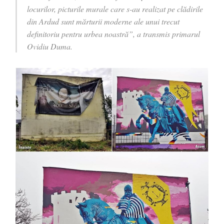
locurilor, picturile murale care s-au realizat pe clădirile
din Ardud sunt mărturii moderne ale unui trecut
definitoriu pentru urbea noastră”, a transmis primarul
Ovidiu Duma.