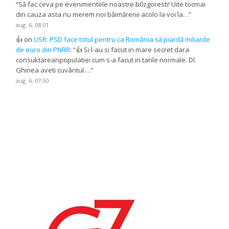
“
Să fac ceva pe evenimentele noastre b0zgoresti! Uite tocmai
din cauza asta nu merem noi băimărenii acolo la voi la…
”
aug. 6, 08:01
👍
on
USR: PSD face totul pentru ca România să piardă miliarde
de euro din PNRR
: “
👍 Si l-au si facut in mare secret dara
consuktareanpopulatiei cum s-a facut in tarile normale. Dl.
Ghinea aveti cuvântul.…
”
aug. 6, 07:50