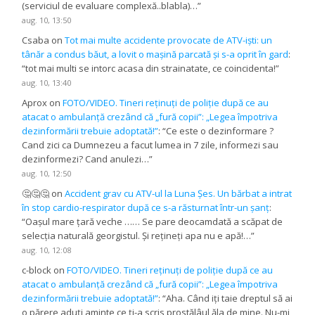
(serviciul de evaluare complexă..blabla)…
”
aug. 10, 13:50
Csaba
on
Tot mai multe accidente provocate de ATV-iști: un
tânăr a condus băut, a lovit o mașină parcată și s-a oprit în gard
:
“
tot mai multi se intorc acasa din strainatate, ce coincidenta!
”
aug. 10, 13:40
Aprox
on
FOTO/VIDEO. Tineri reținuți de poliție după ce au
atacat o ambulanță crezând că „fură copii”: „Legea împotriva
dezinformării trebuie adoptată!”
: “
Ce este o dezinformare ?
Cand zici ca Dumnezeu a facut lumea in 7 zile, informezi sau
dezinformezi? Cand anulezi…
”
aug. 10, 12:50
🤔🤔🤔
on
Accident grav cu ATV-ul la Luna Șes. Un bărbat a intrat
în stop cardio-respirator după ce s-a răsturnat într-un șanț
:
“
Oașul mare țară veche …… Se pare deocamdată a scăpat de
selecția naturală georgistul. Și rețineți apa nu e apă!…
”
aug. 10, 12:08
c-block
on
FOTO/VIDEO. Tineri reținuți de poliție după ce au
atacat o ambulanță crezând că „fură copii”: „Legea împotriva
dezinformării trebuie adoptată!”
: “
Aha. Când iți taie dreptul să ai
o părere aduți aminte ce ți-a scris prostălâul ăla de mine. Nu-mi