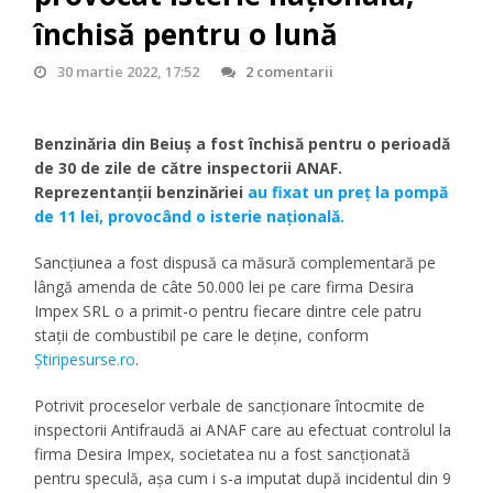
închisă pentru o lună
30 martie 2022, 17:52
2 comentarii
Benzinăria din Beiuș a fost închisă pentru o perioadă
de 30 de zile de către inspectorii ANAF.
Reprezentanții benzinăriei
au fixat un preț la pompă
de 11 lei, provocând o isterie națională.
Sancţiunea a fost dispusă ca măsură complementară pe
lângă amenda de câte 50.000 lei pe care firma Desira
Impex SRL o a primit-o pentru fiecare dintre cele patru
staţii de combustibil pe care le deţine, conform
Știripesurse.ro
.
Potrivit proceselor verbale de sancţionare întocmite de
inspectorii Antifraudă ai ANAF care au efectuat controlul la
firma Desira Impex, societatea nu a fost sancţionată
pentru speculă, aşa cum i s-a imputat după incidentul din 9