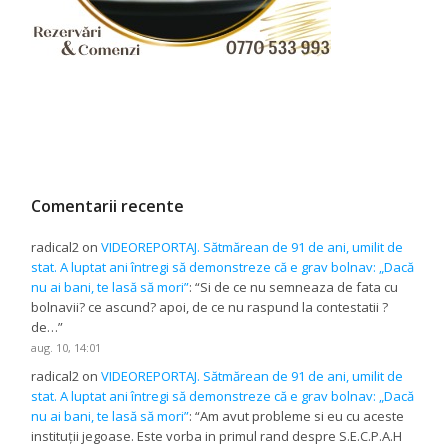
Comentarii recente
radical2
on
VIDEOREPORTAJ. Sătmărean de 91 de ani, umilit de
stat. A luptat ani întregi să demonstreze că e grav bolnav: „Dacă
nu ai bani, te lasă să mori”
: “
Si de ce nu semneaza de fata cu
bolnavii? ce ascund? apoi, de ce nu raspund la contestatii ?
de…
”
aug. 10, 14:01
radical2
on
VIDEOREPORTAJ. Sătmărean de 91 de ani, umilit de
stat. A luptat ani întregi să demonstreze că e grav bolnav: „Dacă
nu ai bani, te lasă să mori”
: “
Am avut probleme si eu cu aceste
instituții jegoase. Este vorba in primul rand despre S.E.C.P.A.H