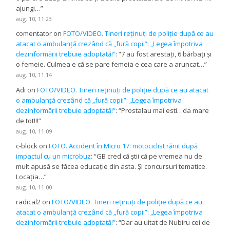
ajungi…
”
aug. 10, 11:23
comentator
on
FOTO/VIDEO. Tineri reținuți de poliție după ce au
atacat o ambulanță crezând că „fură copii”: „Legea împotriva
dezinformării trebuie adoptată!”
: “
7 au fost arestați, 6 bărbați și
o femeie. Culmea e că se pare femeia e cea care a aruncat…
”
aug. 10, 11:14
Adi
on
FOTO/VIDEO. Tineri reținuți de poliție după ce au atacat
o ambulanță crezând că „fură copii”: „Legea împotriva
dezinformării trebuie adoptată!”
: “
Prostalau mai esti…da mare
de tot!!!
”
aug. 10, 11:09
c-block
on
FOTO. Accident în Micro 17: motociclist rănit după
impactul cu un microbuz
: “
GB cred că știi că pe vremea nu de
mult apusă se făcea educație din asta. Și concursuri tematice.
Locația…
”
aug. 10, 11:00
radical2
on
FOTO/VIDEO. Tineri reținuți de poliție după ce au
atacat o ambulanță crezând că „fură copii”: „Legea împotriva
dezinformării trebuie adoptată!”
: “
Dar au uitat de Nubiru cei de