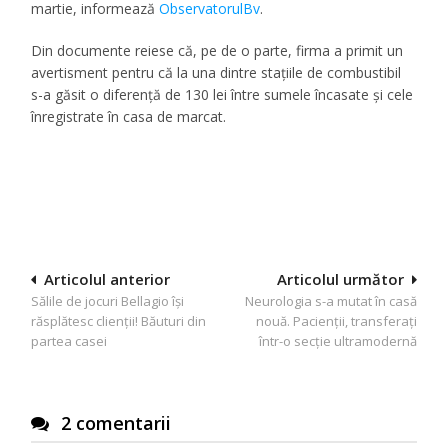
martie, informează
ObservatorulBv
.
Din documente reiese că, pe de o parte, firma a primit un
avertisment pentru că la una dintre staţiile de combustibil
s-a găsit o diferenţă de 130 lei între sumele încasate şi cele
înregistrate în casa de marcat.
Navigare
Articolul anterior
Articolul următor
Sălile de jocuri Bellagio își
Neurologia s-a mutat în casă
în
răsplătesc clienții! Băuturi din
nouă. Pacienții, transferați
articole
partea casei
într-o secție ultramodernă
2 comentarii