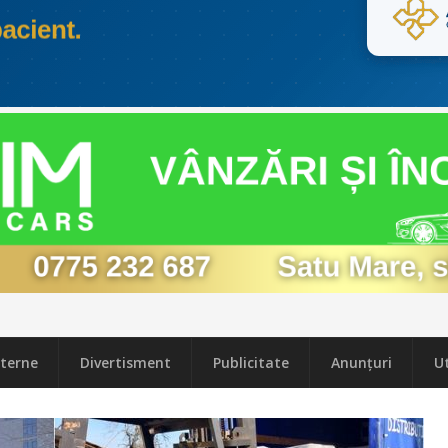
terne
Divertisment
Publicitate
Anunțuri
Ut