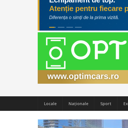
Locale
Naţionale
Sport
Ex