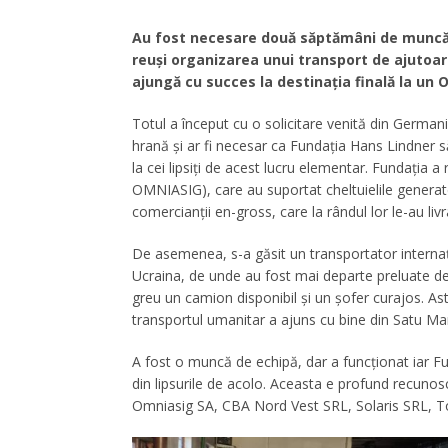
Au fost necesare două săptămâni de muncă 
reuși organizarea unui transport de ajutoar
ajungă cu succes la destinația finală la un
Totul a început cu o solicitare venită din German
hrană și ar fi necesar ca Fundația Hans Lindner
la cei lipsiți de acest lucru elementar. Fundația 
OMNIASIG), care au suportat cheltuielile generat
comercianţii en-gross, care la rândul lor le-au livr
De asemenea, s-a găsit un transportator internaţ
Ucraina, de unde au fost mai departe preluate de
greu un camion disponibil şi un şofer curajos. Astfe
transportul umanitar a ajuns cu bine din Satu Mare
A fost o muncă de echipă, dar a funcționat iar F
din lipsurile de acolo. Aceasta e profund recuno
Omniasig SA, CBA Nord Vest SRL, Solaris SRL, T