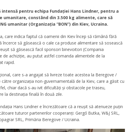
intensă pentru echipa Fundaţiei Hans Lindner, pentru a
e umanitare, constând din 3.500 kg alimente, care să
 ONG umanitar (Organizaţia “BON”) din Kiev, Ucraina.
ia, care indica faptul că oamenii din Kiev încep să rămână fără
 să încerce să găsească o cale ca produse alimentare să sosească
a reușit să găsească facil sponsori binevoitori (Compania
e de achiziție, au putut astfel comanda alimentele de la
at rapid.
ional, care s-a angajat să livreze toate acestea la Beregove /
 către organizația non-guvernamentală de la Kiev, care a găsit cu
l, chiar dacă s-au ivit dificultăți și obstacole pe traseu,
 la destinația finală în două zile.
undația Hans Lindner e încrezătoare că a reușit să atenueze puțin
scătoare tuturor partenerilor cooperanți: Gergő Butka, W&J SRL,
opagrar SRL, Primăria Beregove / Ucraina.