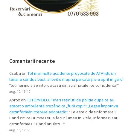
Comentarii recente
Csaba
on
Tot mai multe accidente provocate de ATV-iști: un
tânăr a condus băut, a lovit o mașină parcată și s-a oprit în gard
:
“
tot mai multi se intorc acasa din strainatate, ce coincidenta!
”
aug. 10, 13:40
Aprox
on
FOTO/VIDEO. Tineri reținuți de poliție după ce au
atacat o ambulanță crezând că „fură copii”: „Legea împotriva
dezinformării trebuie adoptată!”
: “
Ce este o dezinformare ?
Cand zici ca Dumnezeu a facut lumea in 7 zile, informezi sau
dezinformezi? Cand anulezi…
”
aug. 10, 12:50