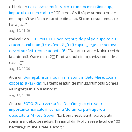
c-block
on
FOTO. Accident în Micro 17: motociclist rănit după
impactul cu un microbuz
: “
GB cred că știi că pe vremea nu de
mult apusă se făcea educație din asta. Și concursuri tematice.
Locația…
”
aug. 10, 11:00
radical2
on
FOTO/VIDEO. Tineri reținuți de poliție după ce au
atacat o ambulanță crezând că „fură copii”: „Legea împotriva
dezinformării trebuie adoptată!”
: “
Dar au uitat de Nubiru cei de
la antena3. Oare de ce?:))) Fiindca unul din organizatori e de-al
casei :))
”
aug. 10, 10:36
Aida
on
Someșul, la un nou minim istoric în Satu Mare: cota a
coborât la -137 cm
: “
La temperaturi de minus,frumosul Someș
va îngheța în albia minoră
”
aug. 10, 10:30
Aida
on
FOTO. Zi aniversară la Domănești: trei repere
importante marcate în comuna Moftin, cu participarea
deputatului Mircea Govor
: “
La Domanesti sunt foarte puțini
români și deloc pesedisti. Primarul din Moftin vrea lacul de 100
hectare,și multe altele. Bandiți
”