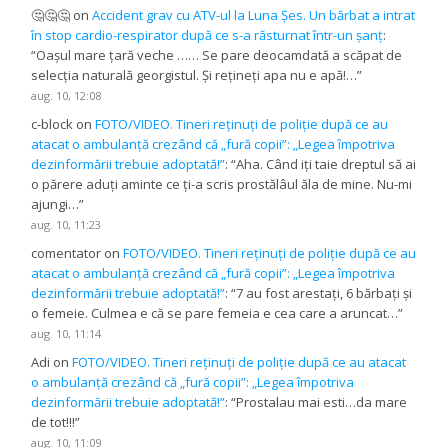
🤔🤔🤔
on
Accident grav cu ATV-ul la Luna Șes. Un bărbat a intrat
în stop cardio-respirator după ce s-a răsturnat într-un șanț
:
“
Oașul mare țară veche …… Se pare deocamdată a scăpat de
selecția naturală georgistul. Și rețineți apa nu e apă!…
”
aug. 10, 12:08
c-block
on
FOTO/VIDEO. Tineri reținuți de poliție după ce au
atacat o ambulanță crezând că „fură copii”: „Legea împotriva
dezinformării trebuie adoptată!”
: “
Aha. Când iți taie dreptul să ai
o părere aduți aminte ce ți-a scris prostălâul ăla de mine. Nu-mi
ajungi…
”
aug. 10, 11:23
comentator
on
FOTO/VIDEO. Tineri reținuți de poliție după ce au
atacat o ambulanță crezând că „fură copii”: „Legea împotriva
dezinformării trebuie adoptată!”
: “
7 au fost arestați, 6 bărbați și
o femeie. Culmea e că se pare femeia e cea care a aruncat…
”
aug. 10, 11:14
Adi
on
FOTO/VIDEO. Tineri reținuți de poliție după ce au atacat
o ambulanță crezând că „fură copii”: „Legea împotriva
dezinformării trebuie adoptată!”
: “
Prostalau mai esti…da mare
de tot!!!
”
aug. 10, 11:09