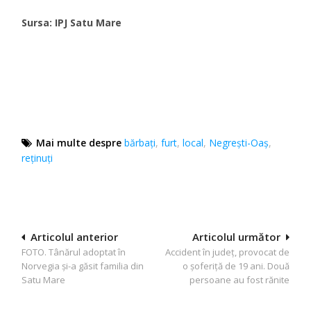
Sursa: IPJ Satu Mare
Mai multe despre
bărbaţi
,
furt
,
local
,
Negrești-Oaș
,
reţinuţi
Navigare
Articolul anterior
Articolul următor
FOTO. Tânărul adoptat în
Accident în județ, provocat de
în
Norvegia și-a găsit familia din
o șoferiță de 19 ani. Două
articole
Satu Mare
persoane au fost rănite