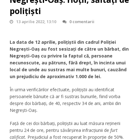
polițiști
13 aprilie 2022, 13:10
0 comentarii
La data de 12 aprilie, polițiștii din cadrul Poliției
Negrești-Oaș au fost sesizați de către un bărbat, din
Negrești-Oaș cu privire la faptul că, persoane
necunoscute, au pătruns, fără drept, în incinta unui
local de unde au sustras mai multe bunuri, cauzând
un prejudiciu de aproximativ 1.000 de lei.
În urma verificărilor efectuate, polițiștii au identificat
persoanele bănuite că ar fi sustras bunurile, fiind vorba
despre doi bărbați, de 40, respectiv 34 de ani, ambii din
Negrești-Oaș.
Față de cei doi bărbați, polițiștii au luat măsura reținerii
pentru 24 de ore, pentru săvârșirea infracțiunii de
furt
calificat.
Prejudiciul a fost recuperat în proporție de 50%.