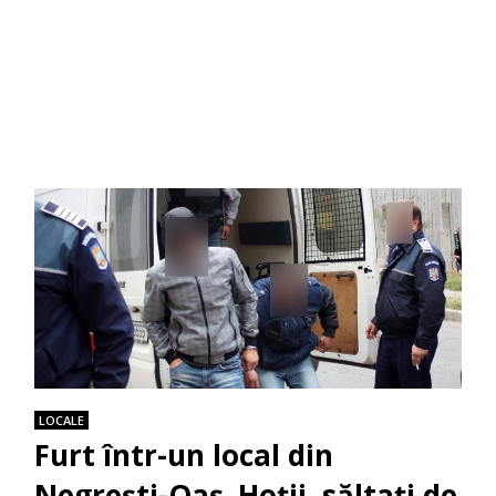
LOCALE
Furt într-un local din
Negrești-Oaș. Hoții, săltați de