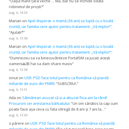
“
Oașul mare țara veche … Mă, dar nu se închide odată
robinetul de proști?
”
aug. 6, 14:30
Marian
on
Apel disperat: o mamă (36 ani) se luptă cu o boală
cruntă, iar familia cere ajutor pentru tratament: ,,Vă implor!”
:
“
Ajutati*
”
aug. 6, 13:58
Marian
on
Apel disperat: o mamă (36 ani) se luptă cu o boală
cruntă, iar familia cere ajutor pentru tratament: ,,Vă implor!”
:
“
Dumnezeu sa va binecuvânteze PortalSM ca jucați acești
oameni🙏🏼 hai sa dam share masiv
”
aug. 6, 13:58
ionut
on
USR: PSD face totul pentru ca România să piardă
miliarde de euro din PNRR
: “
SUBSCRIU!.
”
aug. 6, 13:31
Ada
on
Sătmărean acuzat că și-a abuzat fiica ani la rând!
Procurorii cer arestarea bărbatului
: “
Un om sănătos la cap cum
poate face așa ceva cu fata vitregă de 8 ani și 7 ani la…
”
aug. 6, 13:30
o părere
on
USR: PSD face totul pentru ca România să piardă