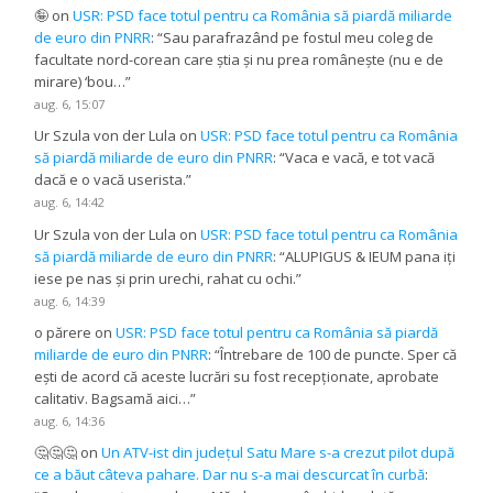
🤪
on
USR: PSD face totul pentru ca România să piardă miliarde
de euro din PNRR
: “
Sau parafrazând pe fostul meu coleg de
facultate nord-corean care știa și nu prea românește (nu e de
mirare) ‘bou…
”
aug. 6, 15:07
Ur Szula von der Lula
on
USR: PSD face totul pentru ca România
să piardă miliarde de euro din PNRR
: “
Vaca e vacă, e tot vacă
dacă e o vacă userista.
”
aug. 6, 14:42
Ur Szula von der Lula
on
USR: PSD face totul pentru ca România
să piardă miliarde de euro din PNRR
: “
ALUPIGUS & IEUM pana iți
iese pe nas și prin urechi, rahat cu ochi.
”
aug. 6, 14:39
o părere
on
USR: PSD face totul pentru ca România să piardă
miliarde de euro din PNRR
: “
Întrebare de 100 de puncte. Sper că
ești de acord că aceste lucrări su fost recepționate, aprobate
calitativ. Bagsamă aici…
”
aug. 6, 14:36
🤔🤔🤔
on
Un ATV-ist din județul Satu Mare s-a crezut pilot după
ce a băut câteva pahare. Dar nu s-a mai descurcat în curbă
: