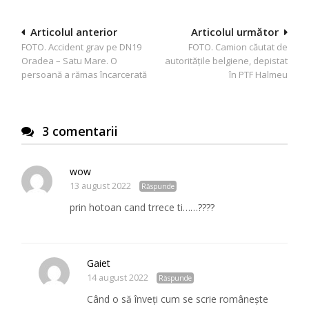
Navigare
Articolul anterior
Articolul următor
FOTO. Accident grav pe DN19
FOTO. Camion căutat de
în
Oradea – Satu Mare. O
autoritățile belgiene, depistat
articole
persoană a rămas încarcerată
în PTF Halmeu
3 comentarii
wow
13 august 2022
Răspunde
prin hotoan cand trrece ti……????
Gaiet
14 august 2022
Răspunde
Când o să înveți cum se scrie românește