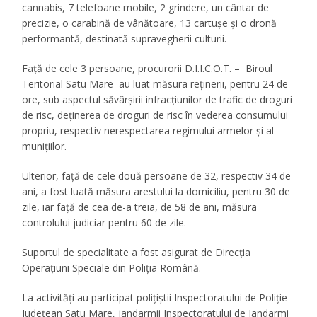
cannabis, 7 telefoane mobile, 2 grindere, un cântar de
precizie, o carabină de vânătoare, 13 cartușe și o dronă
performantă, destinată supravegherii culturii.
Față de cele 3 persoane, procurorii D.I.I.C.O.T. – Biroul
Teritorial Satu Mare au luat măsura reținerii, pentru 24 de
ore, sub aspectul săvârșirii infracțiunilor de trafic de droguri
de risc, deținerea de droguri de risc în vederea consumului
propriu, respectiv nerespectarea regimului armelor și al
munițiilor.
Ulterior, față de cele două persoane de 32, respectiv 34 de
ani, a fost luată măsura arestului la domiciliu, pentru 30 de
zile, iar față de cea de-a treia, de 58 de ani, măsura
controlului judiciar pentru 60 de zile.
Suportul de specialitate a fost asigurat de Direcția
Operațiuni Speciale din Poliția Română.
La activități au participat polițiștii Inspectoratului de Poliție
Județean Satu Mare, jandarmii Inspectoratului de Jandarmi