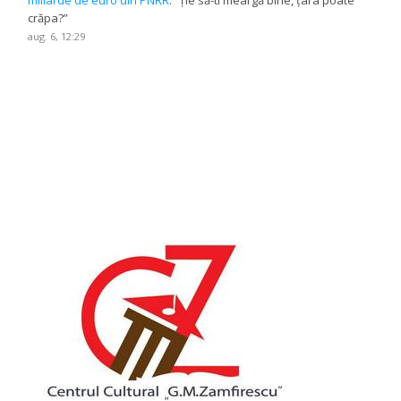
miliarde de euro din PNRR
: “
Ție să-ti meargă bine, țara poate
crăpa?
”
aug. 6, 12:29