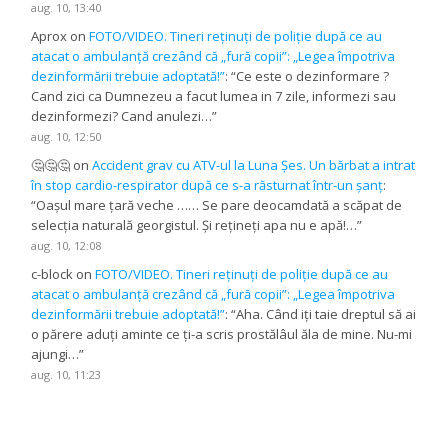
aug. 10, 13:40
Aprox
on
FOTO/VIDEO. Tineri reținuți de poliție după ce au
atacat o ambulanță crezând că „fură copii”: „Legea împotriva
dezinformării trebuie adoptată!”
: “
Ce este o dezinformare ?
Cand zici ca Dumnezeu a facut lumea in 7 zile, informezi sau
dezinformezi? Cand anulezi…
”
aug. 10, 12:50
🤔🤔🤔
on
Accident grav cu ATV-ul la Luna Șes. Un bărbat a intrat
în stop cardio-respirator după ce s-a răsturnat într-un șanț
:
“
Oașul mare țară veche …… Se pare deocamdată a scăpat de
selecția naturală georgistul. Și rețineți apa nu e apă!…
”
aug. 10, 12:08
c-block
on
FOTO/VIDEO. Tineri reținuți de poliție după ce au
atacat o ambulanță crezând că „fură copii”: „Legea împotriva
dezinformării trebuie adoptată!”
: “
Aha. Când iți taie dreptul să ai
o părere aduți aminte ce ți-a scris prostălâul ăla de mine. Nu-mi
ajungi…
”
aug. 10, 11:23