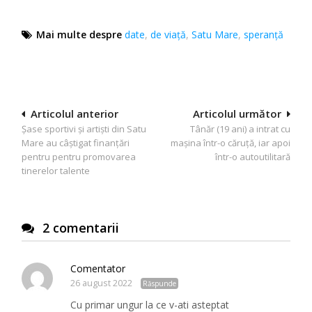
Mai multe despre
date
,
de viață
,
Satu Mare
,
speranță
Navigare
Articolul anterior
Articolul următor
Șase sportivi și artiști din Satu
Tânăr (19 ani) a intrat cu
în
Mare au câștigat finanţări
mașina într-o căruță, iar apoi
articole
pentru pentru promovarea
într-o autoutilitară
tinerelor talente
2 comentarii
Comentator
26 august 2022
Răspunde
Cu primar ungur la ce v-ati asteptat