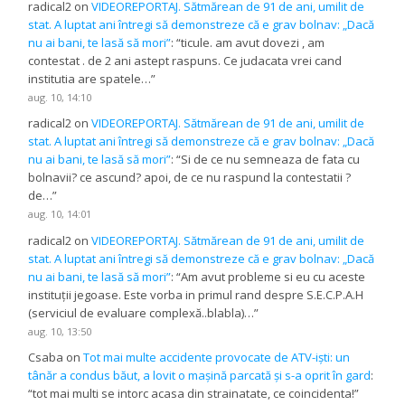
radical2
on
VIDEOREPORTAJ. Sătmărean de 91 de ani, umilit de
stat. A luptat ani întregi să demonstreze că e grav bolnav: „Dacă
nu ai bani, te lasă să mori”
: “
ticule. am avut dovezi , am
contestat . de 2 ani astept raspuns. Ce judacata vrei cand
institutia are spatele…
”
aug. 10, 14:10
radical2
on
VIDEOREPORTAJ. Sătmărean de 91 de ani, umilit de
stat. A luptat ani întregi să demonstreze că e grav bolnav: „Dacă
nu ai bani, te lasă să mori”
: “
Si de ce nu semneaza de fata cu
bolnavii? ce ascund? apoi, de ce nu raspund la contestatii ?
de…
”
aug. 10, 14:01
radical2
on
VIDEOREPORTAJ. Sătmărean de 91 de ani, umilit de
stat. A luptat ani întregi să demonstreze că e grav bolnav: „Dacă
nu ai bani, te lasă să mori”
: “
Am avut probleme si eu cu aceste
instituții jegoase. Este vorba in primul rand despre S.E.C.P.A.H
(serviciul de evaluare complexă..blabla)…
”
aug. 10, 13:50
Csaba
on
Tot mai multe accidente provocate de ATV-iști: un
tânăr a condus băut, a lovit o mașină parcată și s-a oprit în gard
:
“
tot mai multi se intorc acasa din strainatate, ce coincidenta!
”