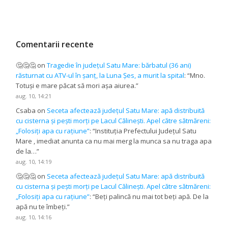
Comentarii recente
🤔🤔🤔
on
Tragedie în județul Satu Mare: bărbatul (36 ani)
răsturnat cu ATV-ul în șanț, la Luna Șes, a murit la spital
: “
Mno.
Totuși e mare păcat să mori așa aiurea.
”
aug. 10, 14:21
Csaba
on
Seceta afectează județul Satu Mare: apă distribuită
cu cisterna și pești morți pe Lacul Călinești. Apel către sătmăreni:
„Folosiți apa cu rațiune”
: “
Instituția Prefectului Județul Satu
Mare , imediat anunta ca nu mai merg la munca sa nu traga apa
de la…
”
aug. 10, 14:19
🤔🤔🤔
on
Seceta afectează județul Satu Mare: apă distribuită
cu cisterna și pești morți pe Lacul Călinești. Apel către sătmăreni:
„Folosiți apa cu rațiune”
: “
Beți palincă nu mai tot beți apă. De la
apă nu te îmbeți.
”
aug. 10, 14:16