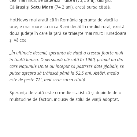
cea mai mică, se situează Tulcea (73,2 ani), Giurgiu,
Călărași și
Satu Mare
(74,2 ani), arată sursa citată.
HotNews mai arată că în România speranța de viață la
oraș e mai mare cu circa 3 ani decât în mediul rural, există
două județe în care la țară se trăiește mai mult: Hunedoara
și Vâlcea.
„În ultimele decenii, speranța de viață a crescut foarte mult
în toată lumea. O persoană născută în 1960, primul an din
care Națiunile Unite au început să păstreze date globale, se
putea aștepta să trăiască până la 52,5 ani. Astăzi, media
este de peste 72”, mai scrie sursa citată.
Speranța de viață este o medie statistică și depinde de o
multitudine de factori, inclusiv de stilul de viață adoptat.