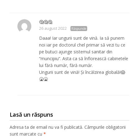
🤔🤔🤔
26 august 2022
Răspunde
Daaa! Iar ungurii sunt de vină. Ia să punem
noi iar pe doctorul chel primar să vezi tu ce
pe butuci ajunge sistemul sanitar din
“muncipiu”. Asta ca să înflorească cabinetele
lui fără număr, fără număr.
Ungurii sunt de vină! Și încălzirea globală!😱
🤮🤮
Lasă un răspuns
Adresa ta de email nu va fi publicată.
Câmpurile obligatorii
sunt marcate cu
*