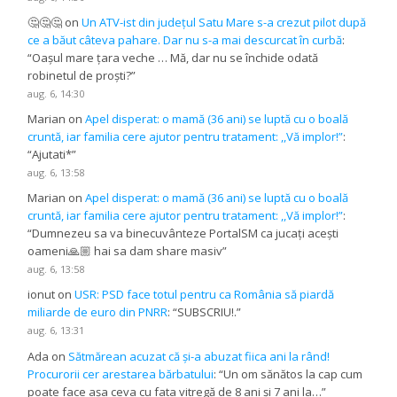
🤔🤔🤔
on
Un ATV-ist din județul Satu Mare s-a crezut pilot după
ce a băut câteva pahare. Dar nu s-a mai descurcat în curbă
:
“
Oașul mare țara veche … Mă, dar nu se închide odată
robinetul de proști?
”
aug. 6, 14:30
Marian
on
Apel disperat: o mamă (36 ani) se luptă cu o boală
cruntă, iar familia cere ajutor pentru tratament: ,,Vă implor!”
:
“
Ajutati*
”
aug. 6, 13:58
Marian
on
Apel disperat: o mamă (36 ani) se luptă cu o boală
cruntă, iar familia cere ajutor pentru tratament: ,,Vă implor!”
:
“
Dumnezeu sa va binecuvânteze PortalSM ca jucați acești
oameni🙏🏼 hai sa dam share masiv
”
aug. 6, 13:58
ionut
on
USR: PSD face totul pentru ca România să piardă
miliarde de euro din PNRR
: “
SUBSCRIU!.
”
aug. 6, 13:31
Ada
on
Sătmărean acuzat că și-a abuzat fiica ani la rând!
Procurorii cer arestarea bărbatului
: “
Un om sănătos la cap cum
poate face așa ceva cu fata vitregă de 8 ani și 7 ani la…
”