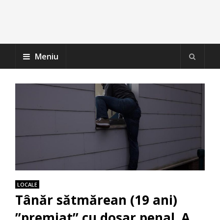
Meniu
LOCALE
Tânăr sătmărean (19 ani)
”premiat” cu dosar penal. A