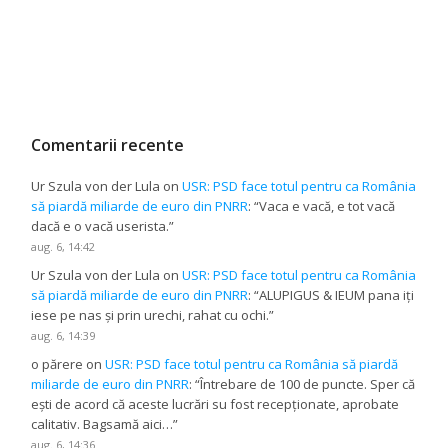
Comentarii recente
Ur Szula von der Lula
on
USR: PSD face totul pentru ca România
să piardă miliarde de euro din PNRR
: “
Vaca e vacă, e tot vacă
dacă e o vacă userista.
”
aug. 6, 14:42
Ur Szula von der Lula
on
USR: PSD face totul pentru ca România
să piardă miliarde de euro din PNRR
: “
ALUPIGUS & IEUM pana iți
iese pe nas și prin urechi, rahat cu ochi.
”
aug. 6, 14:39
o părere
on
USR: PSD face totul pentru ca România să piardă
miliarde de euro din PNRR
: “
Întrebare de 100 de puncte. Sper că
ești de acord că aceste lucrări su fost recepționate, aprobate
calitativ. Bagsamă aici…
”
aug. 6, 14:36