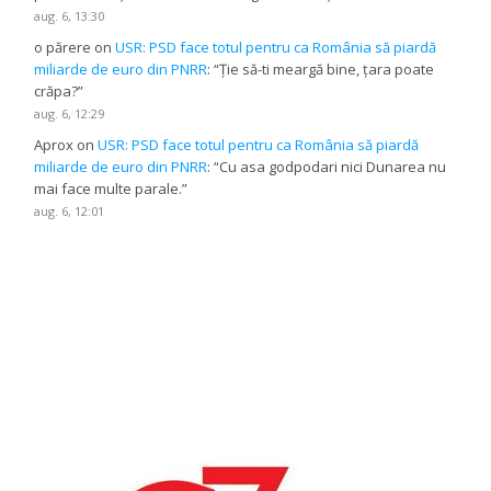
aug. 6, 13:30
o părere
on
USR: PSD face totul pentru ca România să piardă
miliarde de euro din PNRR
: “
Ție să-ti meargă bine, țara poate
crăpa?
”
aug. 6, 12:29
Aprox
on
USR: PSD face totul pentru ca România să piardă
miliarde de euro din PNRR
: “
Cu asa godpodari nici Dunarea nu
mai face multe parale.
”
aug. 6, 12:01