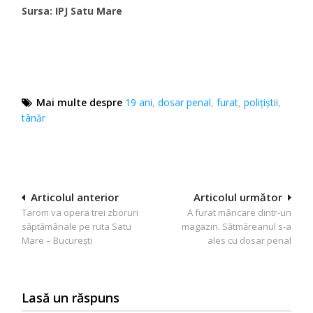
Sursa: IPJ Satu Mare
Mai multe despre
19 ani
,
dosar penal
,
furat
,
polițiștii
,
tânăr
Navigare
Articolul anterior
Articolul următor
Tarom va opera trei zboruri
A furat mâncare dintr-un
în
săptămânale pe ruta Satu
magazin. Sătmăreanul s-a
articole
Mare – București
ales cu dosar penal
Lasă un răspuns