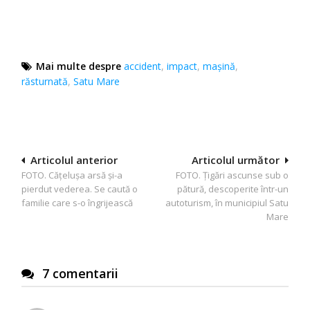
Mai multe despre
accident
,
impact
,
mașină
,
răsturnată
,
Satu Mare
Navigare
Articolul anterior
Articolul următor
FOTO. Cățelușa arsă și-a
FOTO. Țigări ascunse sub o
în
pierdut vederea. Se caută o
pătură, descoperite într-un
articole
familie care s-o îngrijească
autoturism, în municipiul Satu
Mare
7 comentarii