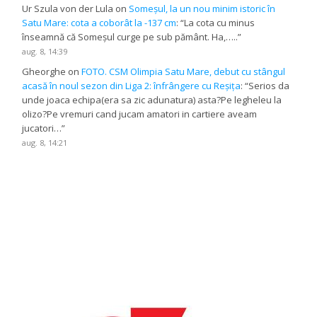
Ur Szula von der Lula
on
Someșul, la un nou minim istoric în
Satu Mare: cota a coborât la -137 cm
: “
La cota cu minus
înseamnă că Someșul curge pe sub pământ. Ha,…..
”
aug. 8, 14:39
Gheorghe
on
FOTO. CSM Olimpia Satu Mare, debut cu stângul
acasă în noul sezon din Liga 2: înfrângere cu Reșița
: “
Serios da
unde joaca echipa(era sa zic adunatura) asta?Pe legheleu la
olizo?Pe vremuri cand jucam amatori in cartiere aveam
jucatori…
”
aug. 8, 14:21