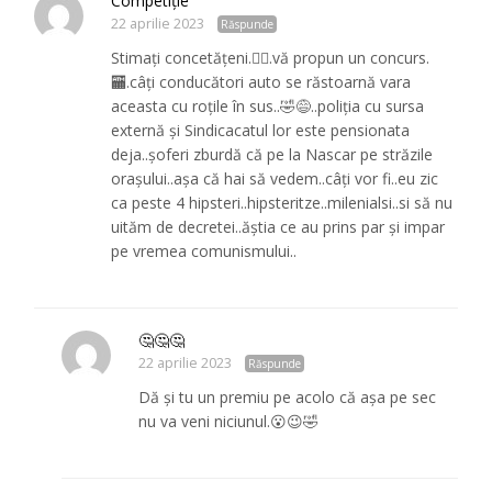
Competiție
22 aprilie 2023
Răspunde
Stimați concetățeni.🙋‍♂️.vă propun un concurs.
🏧.câți conducători auto se răstoarnă vara
aceasta cu roțile în sus..🤣😅..poliția cu sursa
externă și Sindicacatul lor este pensionata
deja..șoferi zburdă că pe la Nascar pe străzile
orașului..așa că hai să vedem..câți vor fi..eu zic
ca peste 4 hipsteri..hipsteritze..milenialsi..si să nu
uităm de decretei..ăștia ce au prins par și impar
pe vremea comunismului..
🤔🤔🤔
22 aprilie 2023
Răspunde
Dă și tu un premiu pe acolo că așa pe sec
nu va veni niciunul.😮😉🤣