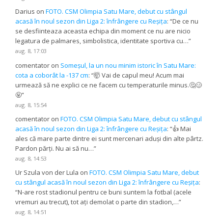
Darius
on
FOTO. CSM Olimpia Satu Mare, debut cu stângul
acasă în noul sezon din Liga 2: înfrângere cu Reșița
: “
De ce nu
se desfiinteaza aceasta echipa din moment ce nu are nicio
legatura de palmares, simbolistica, identitate sportiva cu…
”
aug. 8, 17:03
comentator
on
Someșul, la un nou minim istoric în Satu Mare:
cota a coborât la -137 cm
: “
🤯 Vai de capul meu! Acum mai
urmează să ne explici ce ne facem cu temperaturile minus.🤔🥴
🤬
”
aug. 8, 15:54
comentator
on
FOTO. CSM Olimpia Satu Mare, debut cu stângul
acasă în noul sezon din Liga 2: înfrângere cu Reșița
: “
👍 Mai
ales că mare parte dintre ei sunt mercenari aduși din alte pârtz.
Pardon părți. Nu ai să nu…
”
aug. 8, 14:53
Ur Szula von der Lula
on
FOTO. CSM Olimpia Satu Mare, debut
cu stângul acasă în noul sezon din Liga 2: înfrângere cu Reșița
:
“
N-are rost stadionul pentru ce buni suntem la fotbal (acele
vremuri au trecut), tot ați demolat o parte din stadion,…
”
aug. 8, 14:51