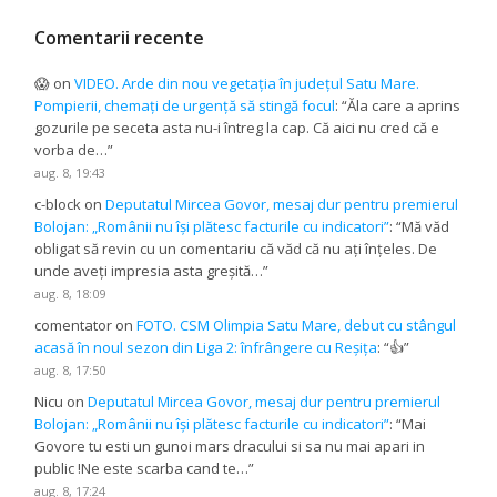
Comentarii recente
😱
on
VIDEO. Arde din nou vegetația în județul Satu Mare.
Pompierii, chemați de urgență să stingă focul
: “
Ăla care a aprins
gozurile pe seceta asta nu-i întreg la cap. Că aici nu cred că e
vorba de…
”
aug. 8, 19:43
c-block
on
Deputatul Mircea Govor, mesaj dur pentru premierul
Bolojan: „Românii nu își plătesc facturile cu indicatori”
: “
Mă văd
obligat să revin cu un comentariu că văd că nu ați înțeles. De
unde aveți impresia asta greșită…
”
aug. 8, 18:09
comentator
on
FOTO. CSM Olimpia Satu Mare, debut cu stângul
acasă în noul sezon din Liga 2: înfrângere cu Reșița
: “
👍
”
aug. 8, 17:50
Nicu
on
Deputatul Mircea Govor, mesaj dur pentru premierul
Bolojan: „Românii nu își plătesc facturile cu indicatori”
: “
Mai
Govore tu esti un gunoi mars dracului si sa nu mai apari in
public !Ne este scarba cand te…
”
aug. 8, 17:24