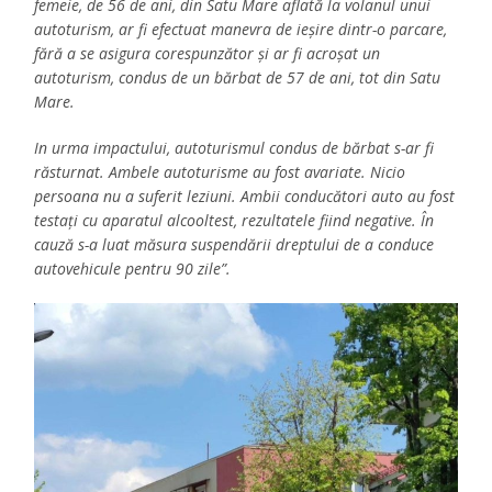
femeie, de 56 de ani, din Satu Mare aflată la volanul unui
autoturism, ar fi efectuat manevra de ieșire dintr-o parcare,
fără a se asigura corespunzător și ar fi acroșat un
autoturism, condus de un bărbat de 57 de ani, tot din Satu
Mare.
In urma impactului, autoturismul condus de bărbat s-ar fi
răsturnat. Ambele autoturisme au fost avariate. Nicio
persoana nu a suferit leziuni. Ambii conducători auto au fost
testați cu aparatul alcooltest, rezultatele fiind negative. În
cauză s-a luat măsura suspendării dreptului de a conduce
autovehicule pentru 90 zile”.