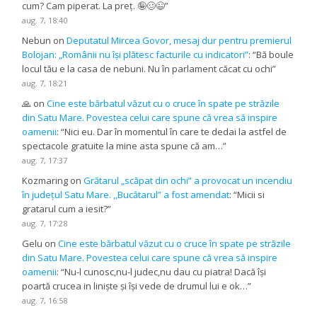
cum? Cam piperat. La preț. 🤪🥴😉
”
aug. 7, 18:40
Nebun
on
Deputatul Mircea Govor, mesaj dur pentru premierul
Bolojan: „Românii nu își plătesc facturile cu indicatori”
: “
Bă boule
locul tău e la casa de nebuni. Nu în parlament căcat cu ochi
”
aug. 7, 18:21
🙏
on
Cine este bărbatul văzut cu o cruce în spate pe străzile
din Satu Mare. Povestea celui care spune că vrea să inspire
oamenii
: “
Nici eu. Dar în momentul în care te dedai la astfel de
spectacole gratuite la mine asta spune că am…
”
aug. 7, 17:37
Kozmaring
on
Grătarul „scăpat din ochi” a provocat un incendiu
în județul Satu Mare. ,,Bucătarul” a fost amendat
: “
Micii si
gratarul cum a iesit?
”
aug. 7, 17:28
Gelu
on
Cine este bărbatul văzut cu o cruce în spate pe străzile
din Satu Mare. Povestea celui care spune că vrea să inspire
oamenii
: “
Nu-l cunosc,nu-l judec,nu dau cu piatra! Dacă își
poartă crucea in liniște și își vede de drumul lui e ok…
”
aug. 7, 16:58