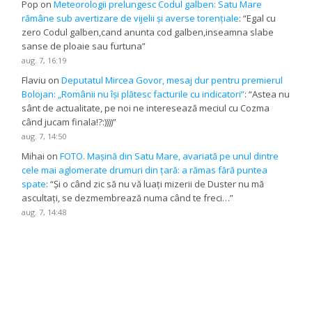
Pop
on
Meteorologii prelungesc Codul galben: Satu Mare
rămâne sub avertizare de vijelii și averse torențiale
: “
Egal cu
zero Codul galben,cand anunta cod galben,inseamna slabe
sanse de ploaie sau furtuna
”
aug. 7, 16:19
Flaviu
on
Deputatul Mircea Govor, mesaj dur pentru premierul
Bolojan: „Românii nu își plătesc facturile cu indicatori”
: “
Astea nu
sânt de actualitate, pe noi ne interesează meciul cu Cozma
când jucam finala!?:))))
”
aug. 7, 14:50
Mihai
on
FOTO. Mașină din Satu Mare, avariată pe unul dintre
cele mai aglomerate drumuri din țară: a rămas fără puntea
spate
: “
Și o când zic să nu vă luați mizerii de Duster nu mă
ascultați, se dezmembrează numa când te freci…
”
aug. 7, 14:48