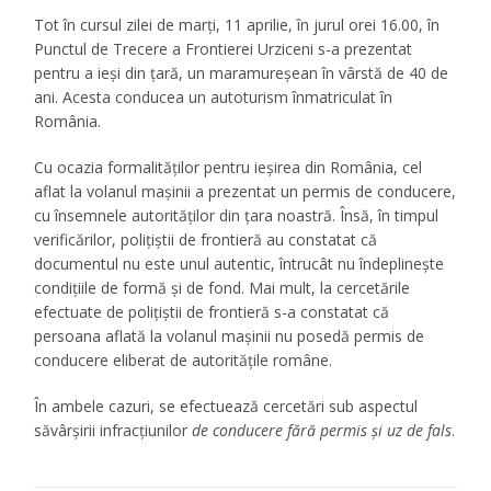
Tot în cursul zilei de marți, 11 aprilie, în jurul orei 16.00, în
Punctul de Trecere a Frontierei Urziceni s-a prezentat
pentru a ieși din țară, un maramureșean în vârstă de 40 de
ani. Acesta conducea un autoturism înmatriculat în
România.
Cu ocazia formalităților pentru ieșirea din România, cel
aflat la volanul mașinii a prezentat un permis de conducere,
cu însemnele autorităților din țara noastră. Însă, în timpul
verificărilor, polițiștii de frontieră au constatat că
documentul nu este unul autentic, întrucât nu îndeplinește
condițiile de formă și de fond. Mai mult, la cercetările
efectuate de polițiștii de frontieră s-a constatat că
persoana aflată la volanul mașinii nu posedă permis de
conducere eliberat de autoritățile române.
În ambele cazuri, se efectuează cercetări sub aspectul
săvârșirii infracțiunilor
de conducere fără permis și uz de fals
.