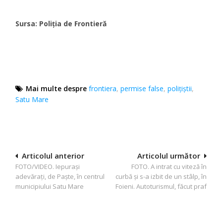
Sursa: Poliția de Frontieră
Mai multe despre
frontiera
,
permise false
,
polițiștii
,
Satu Mare
Navigare
Articolul anterior
Articolul următor
FOTO/VIDEO. Iepuraşi
FOTO. A intrat cu viteză în
în
adevăraţi, de Paşte, în centrul
curbă și s-a izbit de un stâlp, în
articole
municipiului Satu Mare
Foieni. Autoturismul, făcut praf