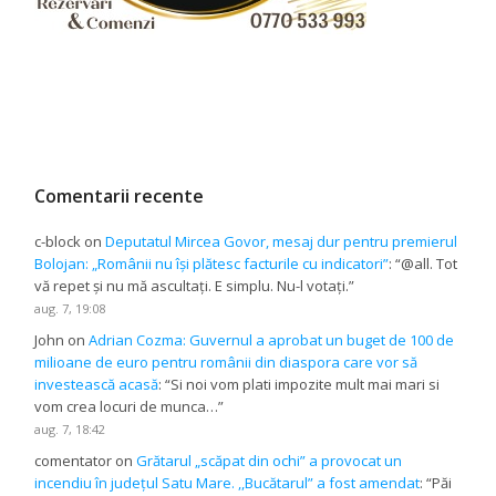
Comentarii recente
c-block
on
Deputatul Mircea Govor, mesaj dur pentru premierul
Bolojan: „Românii nu își plătesc facturile cu indicatori”
: “
@all. Tot
vă repet și nu mă ascultați. E simplu. Nu-l votați.
”
aug. 7, 19:08
John
on
Adrian Cozma: Guvernul a aprobat un buget de 100 de
milioane de euro pentru românii din diaspora care vor să
investească acasă
: “
Si noi vom plati impozite mult mai mari si
vom crea locuri de munca…
”
aug. 7, 18:42
comentator
on
Grătarul „scăpat din ochi” a provocat un
incendiu în județul Satu Mare. ,,Bucătarul” a fost amendat
: “
Păi