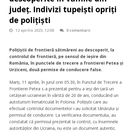
județ. Indivizi tupeiști opriți
de polițiști
12 aprilie 2023, 12:08
0 comentarii
Polițiștii de frontieră sătmăreni au descoperit, la
controlul de frontieră, pe sensul de ieșire din
România, în punctele de trecere a frontierei Petea și
Urziceni, două permise de conducere false.
Marți, 11 aprilie, în jurul orei 05.30, în Punctul de Trecere a
Frontierei Petea s-a prezentat pentru a ieși din țară un
cetățean ucrainean în vârstă de 20 de ani, conducând un
autoturism înmatriculat în Polonia. Polițiștii care au
efectuat controlul documentelor i-au solicitat tânărului și
permisul de conducere. La verificarea documentului, au
constatat că permisul prezentat la control, cu însemnele
autorităților din Ucraina, nu este un document autentic.