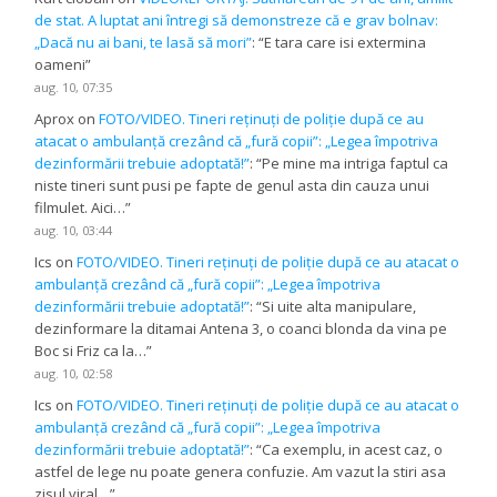
de stat. A luptat ani întregi să demonstreze că e grav bolnav:
„Dacă nu ai bani, te lasă să mori”
: “
E tara care isi extermina
oameni
”
aug. 10, 07:35
Aprox
on
FOTO/VIDEO. Tineri reținuți de poliție după ce au
atacat o ambulanță crezând că „fură copii”: „Legea împotriva
dezinformării trebuie adoptată!”
: “
Pe mine ma intriga faptul ca
niste tineri sunt pusi pe fapte de genul asta din cauza unui
filmulet. Aici…
”
aug. 10, 03:44
Ics
on
FOTO/VIDEO. Tineri reținuți de poliție după ce au atacat o
ambulanță crezând că „fură copii”: „Legea împotriva
dezinformării trebuie adoptată!”
: “
Si uite alta manipulare,
dezinformare la ditamai Antena 3, o coanci blonda da vina pe
Boc si Friz ca la…
”
aug. 10, 02:58
Ics
on
FOTO/VIDEO. Tineri reținuți de poliție după ce au atacat o
ambulanță crezând că „fură copii”: „Legea împotriva
dezinformării trebuie adoptată!”
: “
Ca exemplu, in acest caz, o
astfel de lege nu poate genera confuzie. Am vazut la stiri asa
zisul viral…
”