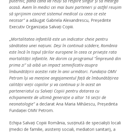
puternic, până când va reuși să respire singur și să meargă
acasă. Avem în medici cei mai buni parteneri și astfel reușim
să sprijinim concret sistemul medical cu ceea ce este
necesar”
a adăugat Gabriela Alexandrescu, Președinte
Executiv Organizația Salvați Copiii.
„
Mortalitatea infantilă este un indicator cheie pentru
sănătatea unei națiuni. Deși în continuă scădere, România
este încă în topul țărilor europene în ceea ce privește rata
mortalității infantile. Ne dorim ca
programul “Împreună din
prima zi” să aibă un impact semnificativ asupra
îmbunătățirii acestei rate în anii următori. Fundația OMV
Petrom își va menține angajamentul față de îmbunătățirea
calității vieții copiilor și va continua și în acest an
parteneriatul cu Salvați Copiii pentru dotarea cu
echipamente de ultimă generație a altor 16 secții de
neonatologie”
a declarat Ana Maria Mihăescu, Președinta
Fundației OMV Petrom.
Echipa Salvați Copiii România, susținută de specialiști locali
(medici de familie, asistenți sociali, mediatori sanitari), a