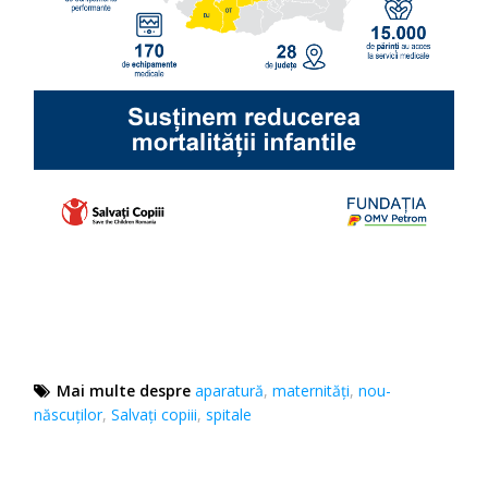
Mai multe despre
aparatură
,
maternități
,
nou-
născuților
,
Salvați copiii
,
spitale