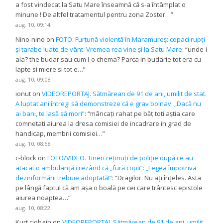
a fost vindecat la Satu Mare înseamnă că s-a întâmplat o
minune ! De altfel tratamentul pentru zona Zoster…
”
aug. 10, 09:14
Nino-nino
on
FOTO. Furtună violentă în Maramureș: copaci rupți
și tarabe luate de vânt. Vremea rea vine și la Satu Mare
: “
unde-i
ala? the budar sau cum l-o chema? Parca in budarie tot era cu
lapte si miere si tot e…
”
aug. 10, 09:08
ionut
on
VIDEOREPORTAJ. Sătmărean de 91 de ani, umilit de stat.
A luptat ani întregi să demonstreze că e grav bolnav: „Dacă nu
ai bani, te lasă să mori”
: “
mâncaţi rahat pe băţ toti aştia care
comnetati aiurea la dresa comisiei de incadrare in grad de
handicap, membrii comisiei…
”
aug. 10, 08:58
c-block
on
FOTO/VIDEO. Tineri reținuți de poliție după ce au
atacat o ambulanță crezând că „fură copii”: „Legea împotriva
dezinformării trebuie adoptată!”
: “
Dragilor. Nu ați înțeles. Asta
pe lângă faptul că am așa o boală pe cei care trântesc epistole
aiurea noaptea…
”
aug. 10, 08:22
Kurt ciobain
on
VIDEOREPORTAJ. Sătmărean de 91 de ani, umilit