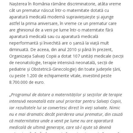
Nașterea în România rămâne discriminatorie, atâta vreme
cât un prematur născut într-o maternitate dotată cu
aparatură medicală modernă supraviețuiește și ajunge
astfel la prima aniversare, în vreme ce un prematur care
are ghinionul de a veni pe lume într-o maternitate fără
aparatură medicală sau cu aparatură medicală
neperformantă și învechită are o șansă la viață mult
diminuată. De aceea, din anul 2010 și până în prezent,
Organizația Salvați Copiii a dotat 107 unități medicale (secții
de neonatologie, terapie intensivă neonatală, secții de
pediatrie și Obstetrică-Ginecologie) din toate județele țării,
cu peste 1.200 de echipamente vitale, investind peste
8.700.000 de euro.
„
Programul de dotare a maternităților și secțiilor de terapie
intensivă neonatală este unul prioritar pentru Salvați Copiii,
iar rezultatele lui se convertesc direct în vieți salvate. Nimic
nu e mai dramatic decât pierderea unui prematur, din cauză
că maternitatea unde a venit pe lume nu are aparatură
medicală de ultimă generație, care să-l ajute să devină