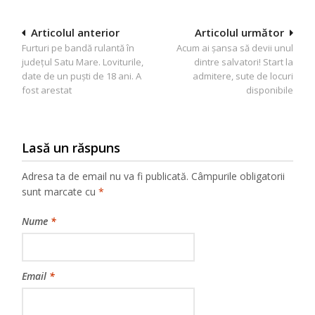
Navigare
Articolul anterior
Articolul următor
Furturi pe bandă rulantă în
Acum ai șansa să devii unul
în
județul Satu Mare. Loviturile,
dintre salvatori! Start la
articole
date de un puști de 18 ani. A
admitere, sute de locuri
fost arestat
disponibile
Lasă un răspuns
Adresa ta de email nu va fi publicată.
Câmpurile obligatorii
sunt marcate cu
*
Nume
*
Email
*