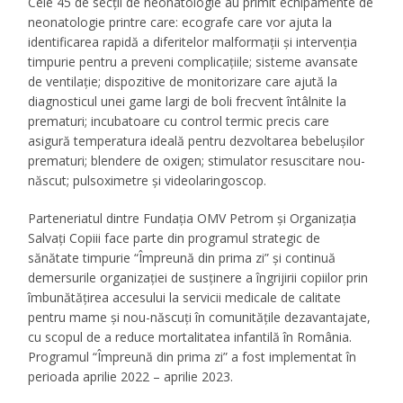
Cele 45 de secţii de neonatologie au primit echipamente de
neonatologie printre care: ecografe care vor ajuta la
identificarea rapidă a diferitelor malformații și intervenția
timpurie pentru a preveni complicațiile; sisteme avansate
de ventilaţie; dispozitive de monitorizare care ajută la
diagnosticul unei game largi de boli frecvent întâlnite la
prematuri; incubatoare cu control termic precis care
asigură temperatura ideală pentru dezvoltarea bebelușilor
prematuri; blendere de oxigen; stimulator resuscitare nou-
născut; pulsoximetre şi videolaringoscop.
Parteneriatul dintre Fundația OMV Petrom și Organizația
Salvați Copiii face parte din programul strategic de
sănătate timpurie “Împreună din prima zi” și continuă
demersurile organizației de susținere a îngrijirii copiilor prin
îmbunătățirea accesului la servicii medicale de calitate
pentru mame și nou-născuți în comunitățile dezavantajate,
cu scopul de a reduce mortalitatea infantilă în România.
Programul “Împreună din prima zi” a fost implementat în
perioada aprilie 2022 – aprilie 2023.