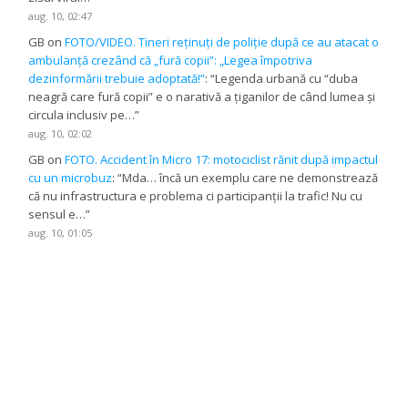
aug. 10, 02:47
GB
on
FOTO/VIDEO. Tineri reținuți de poliție după ce au atacat o
ambulanță crezând că „fură copii”: „Legea împotriva
dezinformării trebuie adoptată!”
: “
Legenda urbană cu “duba
neagră care fură copii” e o narativă a țiganilor de când lumea și
circula inclusiv pe…
”
aug. 10, 02:02
GB
on
FOTO. Accident în Micro 17: motociclist rănit după impactul
cu un microbuz
: “
Mda… încă un exemplu care ne demonstrează
că nu infrastructura e problema ci participanții la trafic! Nu cu
sensul e…
”
aug. 10, 01:05