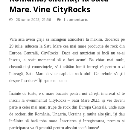
Mare. Vine CityRocks
28 iunie 2023, 21:56
1 comentariu
Vara asta avem grijă să încingem atmosfera la maxim, deoarece pe
29 iulie, aducem la Satu Mare
cea mai mare producție de rock din
Europa Centrală
, CityRocks! Dacă ești muzician și încă nu te-ai
înscris, a sosit momentul să o faci acum! Ba chiar mai mult,
cheamă-ți și cunoștințele, să-i arătăm lumii întregi că pentru o zi
întreagă, Satu Mare devine capitala rock-ului! Ce trebuie să știi
despre înscriere? Îți spunem acum:
Înainte de toate, e o mare bucurie pentru noi că ești interesat să te
înscrii la evenimentul CityRocks – Satu Mare 2023, și vei deveni
parte a celei mai mari trupe de rock din Europa Centrală, unde sute
de rockeri din România, Ungaria, Ucraina și multe alte țări, își dau
întâlnire să bată toba mare. Înscrierea și înregistrarea, precum și
participarea va fi gratuită pentru absolut toată lumea!