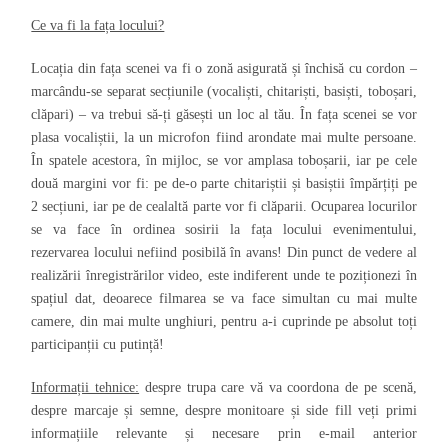
Ce va fi la fața locului?
Locația din fața scenei va fi o zonă asigurată și închisă cu cordon –
marcându-se separat secțiunile (vocaliști, chitariști, basiști, toboșari,
clăpari) – va trebui să-ți găsești un loc al tău. În fața scenei se vor
plasa vocaliștii, la un microfon fiind arondate mai multe persoane.
În spatele acestora, în mijloc, se vor amplasa toboșarii, iar pe cele
două margini vor fi: pe de-o parte chitariștii și basiștii împărțiți pe
2 secțiuni, iar pe de cealaltă parte vor fi clăparii. Ocuparea locurilor
se va face în ordinea sosirii la fața locului evenimentului,
rezervarea locului nefiind posibilă în avans! Din punct de vedere al
realizării înregistrărilor video, este indiferent unde te poziționezi în
spațiul dat, deoarece filmarea se va face simultan cu mai multe
camere, din mai multe unghiuri, pentru a-i cuprinde pe absolut toți
participanții cu putință!
Informații tehnice:
despre trupa care vă va coordona de pe scenă,
despre marcaje și semne, despre monitoare și side fill veți primi
informațiile relevante și necesare prin e-mail anterior