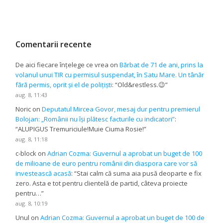
Comentarii recente
De aici fiecare înțelege ce vrea
on
Bărbat de 71 de ani, prins la
volanul unui TIR cu permisul suspendat, în Satu Mare. Un tânăr
fără permis, oprit și el de polițiști
: “
Old&restless.😉
”
aug. 8, 11:43
Noric
on
Deputatul Mircea Govor, mesaj dur pentru premierul
Bolojan: „Românii nu își plătesc facturile cu indicatori”
:
“
ALUPIGUS Tremuriciule!Muie Ciuma Rosie!
”
aug. 8, 11:18
c-block
on
Adrian Cozma: Guvernul a aprobat un buget de 100
de milioane de euro pentru românii din diaspora care vor să
investească acasă
: “
Stai calm că suma aia pusă deoparte e fix
zero. Asta e tot pentru clientelă de partid, câteva proiecte
pentru…
”
aug. 8, 10:19
Unul
on
Adrian Cozma: Guvernul a aprobat un buget de 100 de