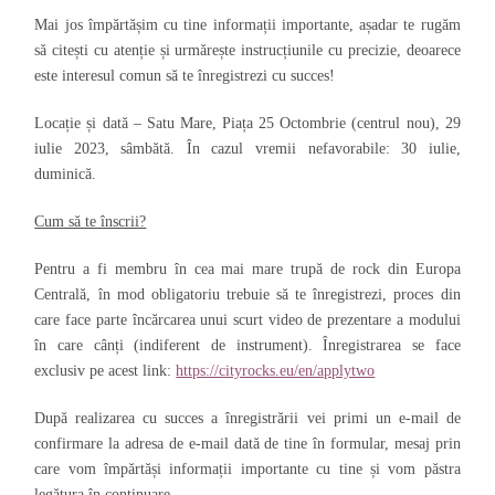
Mai jos împărtășim cu tine informații importante, așadar te rugăm
să citești cu atenție și urmărește instrucțiunile cu precizie, deoarece
este interesul comun să te înregistrezi cu succes!
Locație și dată
– Satu Mare, Piața 25 Octombrie (centrul nou), 29
iulie 2023, sâmbătă. În cazul vremii nefavorabile: 30 iulie,
duminică.
Cum să te înscrii?
Pentru a fi membru în cea mai mare trupă de rock din Europa
Centrală, în mod obligatoriu trebuie să te înregistrezi, proces din
care face parte încărcarea unui scurt video de prezentare a modului
în care cânți (indiferent de instrument). Înregistrarea se face
exclusiv pe acest link:
https://cityrocks.eu/en/applytwo
După realizarea cu succes a înregistrării vei primi un e-mail de
confirmare la adresa de e-mail dată de tine în formular, mesaj prin
care vom împărtăși informații importante cu tine și vom păstra
legătura în continuare.