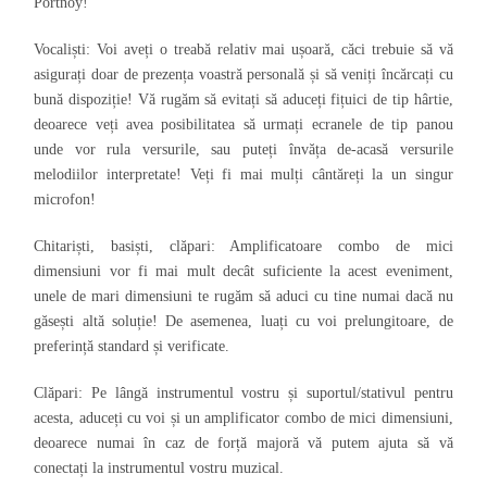
Portnoy!
Vocaliști
:
Voi aveți o treabă relativ mai ușoară, căci trebuie să vă
asigurați doar de prezența voastră personală și să veniți încărcați cu
bună dispoziție! Vă rugăm să evitați să aduceți fițuici de tip hârtie,
deoarece veți avea posibilitatea să urmați ecranele de tip panou
unde vor rula versurile, sau puteți învăța de-acasă versurile
melodiilor interpretate! Veți fi mai mulți cântăreți la un singur
microfon!
Chitariști, basiști, clăpari:
Amplificatoare combo de mici
dimensiuni vor fi mai mult decât suficiente la acest eveniment,
unele de mari dimensiuni te rugăm să aduci cu tine numai dacă nu
găsești altă soluție! De asemenea, luați cu voi prelungitoare, de
preferință standard și verificate.
Clăpari:
Pe lângă instrumentul vostru și suportul/stativul pentru
acesta, aduceți cu voi și un amplificator combo de mici dimensiuni,
deoarece numai în caz de forță majoră vă putem ajuta să vă
conectați la instrumentul vostru muzical.