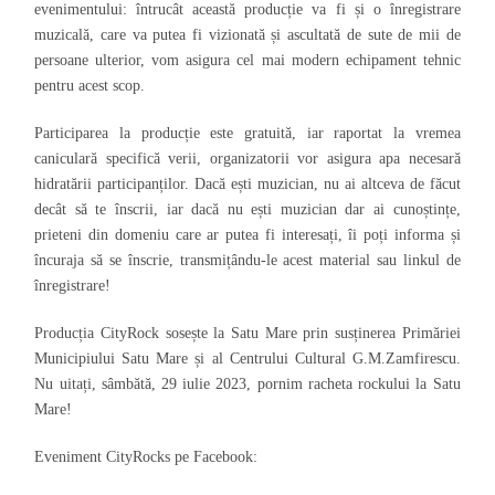
evenimentului: întrucât această producție va fi și o înregistrare
muzicală, care va putea fi vizionată și ascultată de sute de mii de
persoane ulterior, vom asigura cel mai modern echipament tehnic
pentru acest scop.
Participarea la producție este gratuită, iar raportat la vremea
caniculară specifică verii, organizatorii vor asigura apa necesară
hidratării participanților. Dacă ești muzician, nu ai altceva de făcut
decât să te înscrii, iar dacă nu ești muzician dar ai cunoștințe,
prieteni din domeniu care ar putea fi interesați, îi poți informa și
încuraja să se înscrie, transmițându-le acest material sau linkul de
înregistrare!
Producția CityRock sosește la Satu Mare prin susținerea Primăriei
Municipiului Satu Mare și al Centrului Cultural G.M.Zamfirescu.
Nu uitați, sâmbătă, 29 iulie 2023, pornim racheta rockului la Satu
Mare!
Eveniment CityRocks pe Facebook: