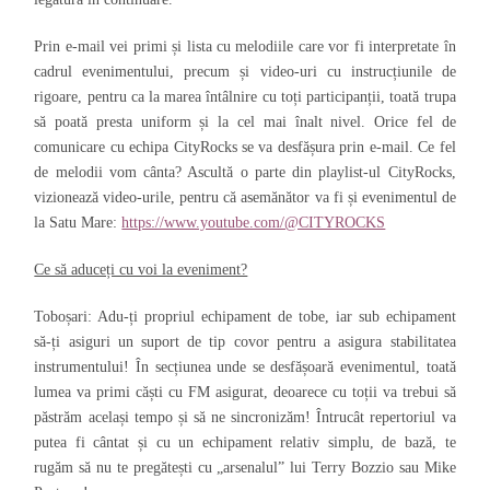
Prin e-mail vei primi și lista cu melodiile care vor fi interpretate în
cadrul evenimentului, precum și video-uri cu instrucțiunile de
rigoare, pentru ca la marea întâlnire cu toți participanții, toată trupa
să poată presta uniform și la cel mai înalt nivel. Orice fel de
comunicare cu echipa CityRocks se va desfășura prin e-mail. Ce fel
de melodii vom cânta? Ascultă o parte din playlist-ul CityRocks,
vizionează video-urile, pentru că asemănător va fi și evenimentul de
la Satu Mare:
https://www.youtube.com/@CITYROCKS
Ce să aduceți cu voi la eveniment?
Toboșari
: Adu-ți propriul echipament de tobe, iar sub echipament
să-ți asiguri un suport de tip covor pentru a asigura stabilitatea
instrumentului! În secțiunea unde se desfășoară evenimentul, toată
lumea va primi căști cu FM asigurat, deoarece cu toții va trebui să
păstrăm același tempo și să ne sincronizăm! Întrucât repertoriul va
putea fi cântat și cu un echipament relativ simplu, de bază, te
rugăm să nu te pregătești cu „arsenalul” lui Terry Bozzio sau Mike