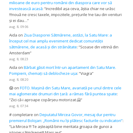
milioane de euro pentru românii din diaspora care vor să
investească acasă
: “
Incredibil așa ceva, ăștia chiar ne urăsc
!!!nouă ne cresc taxele, impozitele, prețurile !ne tau din venituri
și ei dau…
”
aug. 8, 09:06
Aida
on
Ziua Diasporei Sătmărene, astăzi, la Satu Mare: a
început cel mai amplu eveniment dedicat comunității
sătmărene, de acasă și din străinătate
: “
Scoase din vitrină din
Amsterdam
”
aug. 8, 08:23
Aida
on
Bărbat găsit mort într-un apartament din Satu Mare.
Pompierii, chemați să deblocheze ușa
: “
Viagra
”
aug. 8, 08:20
😱
on
FOTO. Mașină din Satu Mare, avariată pe unul dintre cele
mai aglomerate drumuri din țară: a rămas fără puntea spate
:
“
Zici că-i aproape copârșeu motorizat.🥶
”
aug. 8, 07:34
# completare
on
Deputatul Mircea Govor, mesaj dur pentru
premierul Bolojan: „Românii nu își plătesc facturile cu indicatori”
:
“
La Mircea !!! Te așteaptă bine meritata groapa de gunoi a
istoriei sătmărene!!! Marș jeg
”