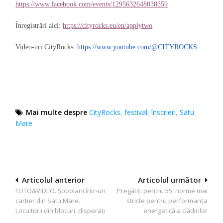
https://www.facebook.com/events/1295632648038359
Înregistrări aici:
https://cityrocks.eu/en/applytwo
Video-uri CityRocks:
https://www.youtube.com/@CITYROCKS
Mai multe despre
CityRocks
,
festival
,
înscrieri
,
Satu
Mare
Navigare
Articolul anterior
Articolul următor
FOTO&VIDEO. Șobolani într-un
Pregătiți pentru 55: norme mai
în
cartier din Satu Mare.
stricte pentru performanța
articole
Locuitorii din blocuri, disperați
energetică a clădirilor