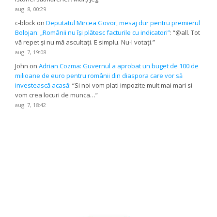
aug. 8, 00:29
c-block
on
Deputatul Mircea Govor, mesaj dur pentru premierul
Bolojan: „Românii nu își plătesc facturile cu indicatori”
: “
@all. Tot
vă repet și nu mă ascultați. E simplu. Nu-l votați.
”
aug. 7, 19:08
John
on
Adrian Cozma: Guvernul a aprobat un buget de 100 de
milioane de euro pentru românii din diaspora care vor să
investească acasă
: “
Si noi vom plati impozite mult mai mari si
vom crea locuri de munca…
”
aug. 7, 18:42