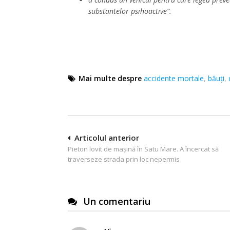
substantelor psihoactive”.
Mai multe despre
accidente mortale
,
băuți
,
Navigare
Articolul anterior
Pieton lovit de mașină în Satu Mare. A încercat să
în
traverseze strada prin loc nepermis
articole
Un comentariu