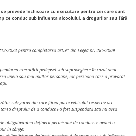
are se prevede închisoare cu executare pentru cei care sunt
mp ce conduc sub influența alcoolului, a drogurilor sau fără
r. 213/2023 pentru completarea art.91 din Legea nr. 286/2009
uspendarea executării pedepsei sub supraveghere în cazul unui
iderea uneia sau mai multor persoane, iar persoana care a provocat
ații:
tor categoriei din care făcea parte vehiculul respectiv ori
citarea dreptului de a conduce i-a fost suspendată sau nu avea
de obligativitatea deținerii permisului de conducere având o
 pur în sânge;
de obligativitatea deținerii permisului de conducere sub influența