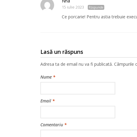
Nha
15 iulie 2023
Răspunde
Ce porcarie! Pentru astia trebuie execu
Lasă un răspuns
Adresa ta de email nu va fi publicată.
Câmpurile o
Nume
*
Email
*
Comentariu
*