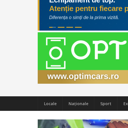
Locale
Naţionale
Sport
Ex