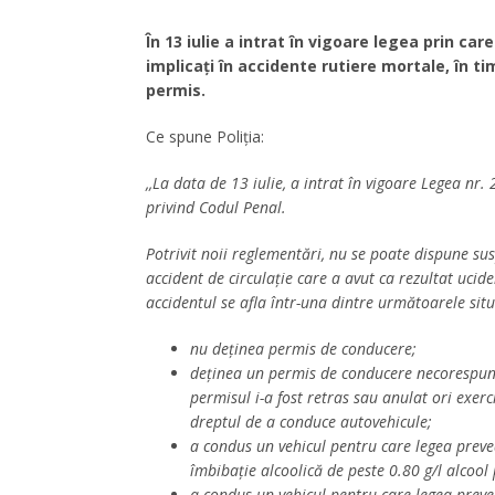
În 13 iulie a intrat în vigoare legea prin c
implicați în accidente rutiere mortale, în ti
permis.
Ce spune Poliția:
,,La data de 13 iulie, a intrat în vigoare Legea n
privind Codul Penal.
Potrivit noii reglementări, nu se poate dispune s
accident de circulație care a avut ca rezultat uc
accidentul se afla într-una dintre următoarele situ
nu deținea permis de conducere;
deținea un permis de conducere necorespunză
permisul i-a fost retras sau anulat ori exer
dreptul de a conduce autovehicule;
a condus un vehicul pentru care legea preve
îmbibație alcoolică de peste 0.80 g/l alcool
a condus un vehicul pentru care legea preve