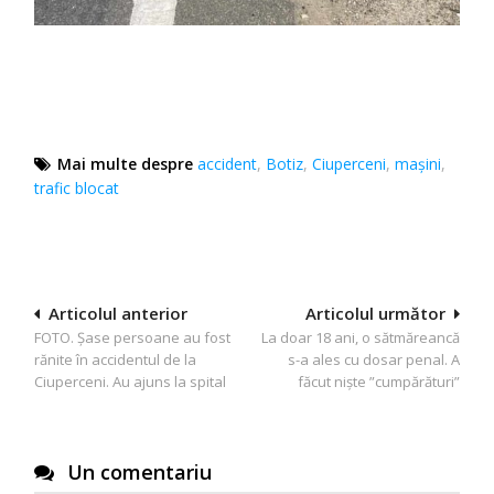
Mai multe despre
accident
,
Botiz
,
Ciuperceni
,
maşini
,
trafic blocat
Navigare
Articolul anterior
Articolul următor
FOTO. Șase persoane au fost
La doar 18 ani, o sătmăreancă
în
rănite în accidentul de la
s-a ales cu dosar penal. A
articole
Ciuperceni. Au ajuns la spital
făcut niște ”cumpărături”
Un comentariu