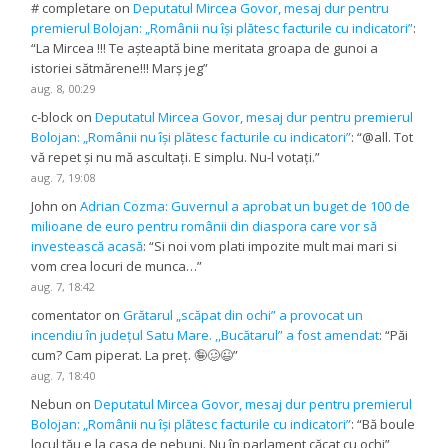
# completare
on
Deputatul Mircea Govor, mesaj dur pentru
premierul Bolojan: „Românii nu își plătesc facturile cu indicatori”
:
“
La Mircea !!! Te așteaptă bine meritata groapa de gunoi a
istoriei sătmărene!!! Marș jeg
”
aug. 8, 00:29
c-block
on
Deputatul Mircea Govor, mesaj dur pentru premierul
Bolojan: „Românii nu își plătesc facturile cu indicatori”
: “
@all. Tot
vă repet și nu mă ascultați. E simplu. Nu-l votați.
”
aug. 7, 19:08
John
on
Adrian Cozma: Guvernul a aprobat un buget de 100 de
milioane de euro pentru românii din diaspora care vor să
investească acasă
: “
Si noi vom plati impozite mult mai mari si
vom crea locuri de munca…
”
aug. 7, 18:42
comentator
on
Grătarul „scăpat din ochi” a provocat un
incendiu în județul Satu Mare. ,,Bucătarul” a fost amendat
: “
Păi
cum? Cam piperat. La preț. 🤪🥴😉
”
aug. 7, 18:40
Nebun
on
Deputatul Mircea Govor, mesaj dur pentru premierul
Bolojan: „Românii nu își plătesc facturile cu indicatori”
: “
Bă boule
locul tău e la casa de nebuni. Nu în parlament căcat cu ochi
”