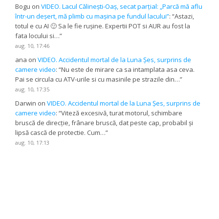
Bogu
on
VIDEO. Lacul Călinești-Oaș, secat parțial: „Parcă mă aflu
într-un deșert, mă plimb cu mașina pe fundul lacului”
: “
Astazi,
totul e cu AI 🙂 Sa le fie rușine. Expertii POT si AUR au fost la
fata locului si…
”
aug. 10, 17:46
ana
on
VIDEO. Accidentul mortal de la Luna Șes, surprins de
camere video
: “
Nu este de mirare ca sa intamplata asa ceva.
Pai se circula cu ATV-urile si cu masinile pe strazile din…
”
aug. 10, 17:35
Darwin
on
VIDEO. Accidentul mortal de la Luna Șes, surprins de
camere video
: “
Viteză excesivă, turat motorul, schimbare
bruscă de direcție, frânare bruscă, dat peste cap, probabil și
lipsă cască de protectie. Cum…
”
aug. 10, 17:13