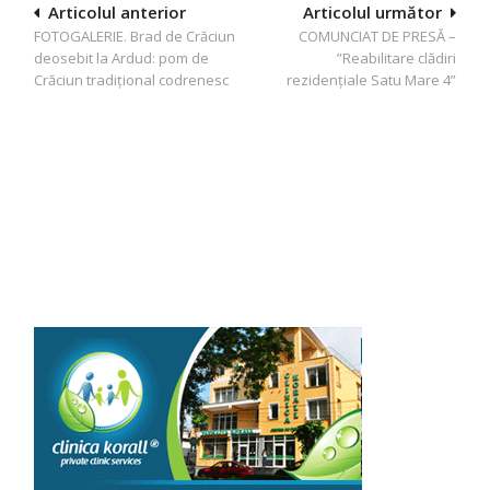
Navigare
Articolul anterior
Articolul următor
FOTOGALERIE. Brad de Crăciun
COMUNCIAT DE PRESĂ –
în
deosebit la Ardud: pom de
”Reabilitare clădiri
articole
Crăciun tradițional codrenesc
rezidențiale Satu Mare 4”