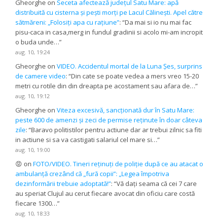
Gheorghe
on
Seceta afectează județul Satu Mare: apă
distribuită cu cisterna și pești morți pe Lacul Călinești. Apel către
sătmăreni: „Folosiți apa cu rațiune”
: “
Da mai si io nu mai fac
pisu-caca in casa,merg in fundul gradinii si acolo mi-am incropit
o buda unde…
”
aug. 10, 19:24
Gheorghe
on
VIDEO. Accidentul mortal de la Luna Șes, surprins
de camere video
: “
Din cate se poate vedea a mers vreo 15-20
metri cu rotile din din dreapta pe acostament sau afara de…
”
aug. 10, 19:12
Gheorghe
on
Viteza excesivă, sancționată dur în Satu Mare:
peste 600 de amenzi și zeci de permise reținute în doar câteva
zile
: “
Baravo politistilor pentru actiune dar ar trebui zilnic sa fiti
in actiune si sa va castigati salariul cel mare si…
”
aug. 10, 19:00
😡
on
FOTO/VIDEO. Tineri reținuți de poliție după ce au atacat o
ambulanță crezând că „fură copii”: „Legea împotriva
dezinformării trebuie adoptată!”
: “
Vă dați seama că cei 7 care
au speriat Clujul au cerut fiecare avocat din oficiu care costă
fiecare 1300…
”
aug. 10, 18:33