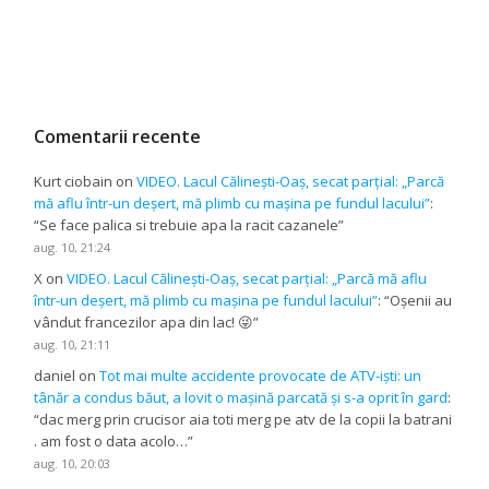
Comentarii recente
Kurt ciobain
on
VIDEO. Lacul Călinești-Oaș, secat parțial: „Parcă
mă aflu într-un deșert, mă plimb cu mașina pe fundul lacului”
:
“
Se face palica si trebuie apa la racit cazanele
”
aug. 10, 21:24
X
on
VIDEO. Lacul Călinești-Oaș, secat parțial: „Parcă mă aflu
într-un deșert, mă plimb cu mașina pe fundul lacului”
: “
Oșenii au
vândut francezilor apa din lac! 😜
”
aug. 10, 21:11
daniel
on
Tot mai multe accidente provocate de ATV-iști: un
tânăr a condus băut, a lovit o mașină parcată și s-a oprit în gard
:
“
dac merg prin crucisor aia toti merg pe atv de la copii la batrani
. am fost o data acolo…
”
aug. 10, 20:03