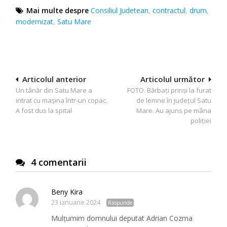
Mai multe despre
Consiliul Judetean
,
contractul
,
drum
,
modernizat
,
Satu Mare
Navigare
Articolul anterior
Articolul următor
Un tânăr din Satu Mare a
FOTO. Bărbați prinși la furat
în
intrat cu mașina într-un copac.
de lemne în județul Satu
articole
A fost dus la spital
Mare. Au ajuns pe mâna
poliției
4 comentarii
Beny Kira
23 ianuarie 2024
Răspunde
Mulțumim domnului deputat Adrian Cozma