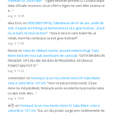
credeau că ,,fură copii”
: “
Țîgani tiktokari proshti.🤢 Că dacă după
date oficiale recunosc că un sfert e țîgan ne cam dăm seama ce
e…
”
aug. 9, 12:38
Alex Eros
on
VIDEOREPORTAJ. Sătmărean de 91 de ani, umilit de
stat. A luptat ani întregi să demonstreze că e grav bolnav: „Dacă
nu ai bani, te lasă să mori”
: “
Asta e tara in care traim! Nu ai
relatii, mori! Nu conteaza ca esti grav bolnav!!
”
aug. 9, 11:43
Norick
on
Valul de căldură revine, anunță meteorologii. Satu
Mare intră din nou sub avertizare de caniculă
: “
GATA MA BAG IN
FRIGIDER. OPS NU AM. MA BAG IN FRIGIDERUL VECINULUI.
FOMIST MAI POT FI.
”
aug. 9, 11:22
comentator
on
Someșul, la un nou minim istoric în Satu Mare:
cota a coborât la -137 cm
: “
Vezi că ești prost/proastă. Că pe
mine nu mă păcălești. Notează acolo excelența ta proasta satui.
La ape este ales…
”
aug. 9, 10:43
👍👌
on
Someșul, la un nou minim istoric în Satu Mare: cota a
coborât la -137 cm
: “
Da, un râu poate curge prin sedimentele de