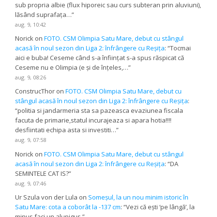
sub propria albie (flux hiporeic sau curs subteran prin aluviuni),
lăsând suprafața…
”
aug. 9, 10:42
Norick
on
FOTO. CSM Olimpia Satu Mare, debut cu stângul
acasă în noul sezon din Liga 2: înfrângere cu Reșița
: “
Tocmai
aici e buba! Ceseme când s-a înființat s-a spus răspicat că
Ceseme nu e Olimpia (e și de înțeles,…
”
aug. 9, 08:26
ConstrucThor
on
FOTO. CSM Olimpia Satu Mare, debut cu
stângul acasă în noul sezon din Liga 2: înfrângere cu Reșița
:
“
politia si jandarmeria sta sa pazeasca evaziunea fiscala
facuta de primarie,statul incurajeaza si apara hotia!!!!
desfiintati echipa asta si investiti…
”
aug. 9, 07:58
Norick
on
FOTO. CSM Olimpia Satu Mare, debut cu stângul
acasă în noul sezon din Liga 2: înfrângere cu Reșița
: “
DA
SEMINTELE CAT IS?
”
aug. 9, 07:46
Ur Szula von der Lula
on
Someșul, la un nou minim istoric în
Satu Mare: cota a coborât la -137 cm
: “
Vezi că ești ‘pe lângă’, la
minus faci un alupigus.
”