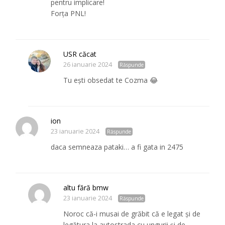
pentru implicare!
Forța PNL!
USR căcat
26 ianuarie 2024
Răspunde
Tu ești obsedat te Cozma 😂
ion
23 ianuarie 2024
Răspunde
daca semneaza pataki… a fi gata in 2475
altu fără bmw
23 ianuarie 2024
Răspunde
Noroc că-i musai de grăbit că e legat și de
legătura la autostrada cu ungurii și de