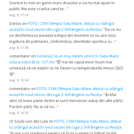
Govore tu esti un gunoi mars dracului si sa nu mai apari in
public !Ne este scarba cand te…
”
aug. 8, 17:24
Darius
on
FOTO. CSM Olimpia Satu Mare, debut cu stângul
acasă în noul sezon din Liga 2: înfrângere cu Reșița
: “
De ce nu
se desfiinteaza aceasta echipa din moment ce nu are nicio
legatura de palmares, simbolistica, identitate sportiva cu…
”
aug. 8, 17:03
comentator
on
Someșul, la un nou minim istoric în Satu Mare:
cota a coborât la -137 cm
: “
🤯 Vai de capul meu! Acum mai
urmează să ne explici ce ne facem cu temperaturile minus.🤔🥴
🤬
”
aug. 8, 15:54
comentator
on
FOTO. CSM Olimpia Satu Mare, debut cu stângul
acasă în noul sezon din Liga 2: înfrângere cu Reșița
: “
👍 Mai
ales că mare parte dintre ei sunt mercenari aduși din alte pârtz.
Pardon părți. Nu ai să nu…
”
aug. 8, 14:53
Ur Szula von der Lula
on
FOTO. CSM Olimpia Satu Mare, debut
cu stângul acasă în noul sezon din Liga 2: înfrângere cu Reșița
:
“
N-are rost stadionul pentru ce buni suntem la fotbal (acele