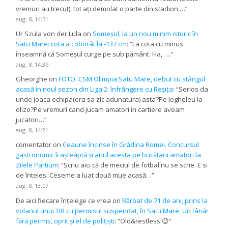
vremuri au trecut), tot ați demolat o parte din stadion,…
”
aug. 8, 14:51
Ur Szula von der Lula
on
Someșul, la un nou minim istoric în
Satu Mare: cota a coborât la -137 cm
: “
La cota cu minus
înseamnă că Someșul curge pe sub pământ. Ha,…..
”
aug. 8, 14:39
Gheorghe
on
FOTO. CSM Olimpia Satu Mare, debut cu stângul
acasă în noul sezon din Liga 2: înfrângere cu Reșița
: “
Serios da
unde joaca echipa(era sa zic adunatura) asta?Pe legheleu la
olizo?Pe vremuri cand jucam amatori in cartiere aveam
jucatori…
”
aug. 8, 14:21
comentator
on
Ceaune încinse în Grădina Romei. Concursul
gastronomic îi așteaptă și anul acesta pe bucătarii amatori la
Zilele Partium
: “
Scriu aici că de meciul de fotbal nu se scrie. E si
de înteles. Ceseme a luat două mue acasă…
”
aug. 8, 13:07
De aici fiecare înțelege ce vrea
on
Bărbat de 71 de ani, prins la
volanul unui TIR cu permisul suspendat, în Satu Mare. Un tânăr
fără permis, oprit și el de polițiști
: “
Old&restless.😉
”