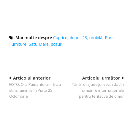
Mai multe despre
Caprice
,
depot 23
,
mobilă
,
Pure
Furniture
,
Satu Mare
,
scaur
Navigare
Articolul anterior
Articolul următor
FOTO. Ora Pământului – S-au
Tânăr din județul vecin dat în
în
stins luminile în Piaţa 25
urmărire internațională
articole
Octombrie
pentru tentativă de omor