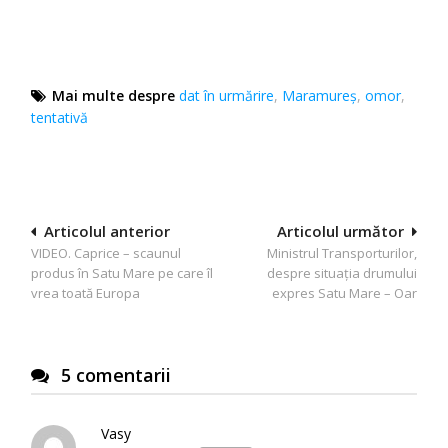
Mai multe despre
dat în urmărire
,
Maramureş
,
omor
,
tentativă
Navigare
Articolul anterior
Articolul următor
VIDEO. Caprice – scaunul
Ministrul Transporturilor,
în
produs în Satu Mare pe care îl
despre situaţia drumului
articole
vrea toată Europa
expres Satu Mare – Oar
5 comentarii
Vasy