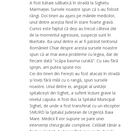
A fost bătaie sălbatică în stradă la Sighetu
Marmației. Sursele noastre spun că s-au folosit
răngi. Doi tineri au ajuns pe mâinile medicilor,
unul dintre aceștia fiind în stare foarte gravă.
Curios este faptul că deși au trecut câteva zile
de la momentul agresiunii, suspecții sunt în
libertate. Ba unul dintre ei ar fi părăsit teritoriul
României! Chiar despre acesta sursele noastre
spun că ar mai avea probleme cu legea, dar de
fiecare dată ”scăpa basma curată”. Cu sau fără
sprijin, am putea spune noi.
Cei doi tineri din Ferești au fost atacați în stradă
și loviți fără milă cu o rangă, spun sursele
noastre. Unul dintre ei, angajat al unității
spitalicești din Sighet, a suferit leziuni grave la
nivelul capului. A fost dus la Spitalul Municipal
Sighet, de unde a fost transferat cu un elicopter
SMURD la Spitalul Județean de Urgență Baia
Mare. Medicii îl vor supune se pare unei
intervenții chirurgicale complexe. Celălalt tânăr a