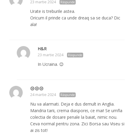
23 martie 2024
Răspunde
Urate is treburile astea.
Oricum il prinde ca unde dreaq sa se duca? Dic
ala!
H&R
23 martie 2024
Răspunde
In Ucraina. 😉
😒😒😒
24 martie 2024
Răspunde
Nu va alarmati. Deja e dus demult in Anglia.
Mandria tarii, crema diasporei, ce mai! Se umfla
colectia de dosare penale la baiat, nimic nou.
Ceva normal pentru zona. Zici Borsa sau Viseu si
ai zis tot!