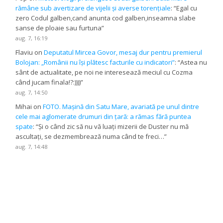
rămâne sub avertizare de vijelii și averse torențiale
: “
Egal cu
zero Codul galben,cand anunta cod galben,inseamna slabe
sanse de ploaie sau furtuna
”
aug. 7, 16:19
Flaviu
on
Deputatul Mircea Govor, mesaj dur pentru premierul
Bolojan: „Românii nu își plătesc facturile cu indicatori”
: “
Astea nu
sânt de actualitate, pe noi ne interesează meciul cu Cozma
când jucam finala!?:))))
”
aug. 7, 14:50
Mihai
on
FOTO. Mașină din Satu Mare, avariată pe unul dintre
cele mai aglomerate drumuri din țară: a rămas fără puntea
spate
: “
Și o când zic să nu vă luați mizerii de Duster nu mă
ascultați, se dezmembrează numa când te freci…
”
aug. 7, 14:48