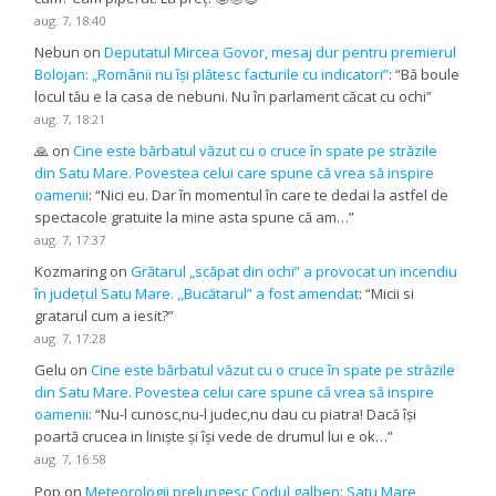
aug. 7, 18:40
Nebun
on
Deputatul Mircea Govor, mesaj dur pentru premierul
Bolojan: „Românii nu își plătesc facturile cu indicatori”
: “
Bă boule
locul tău e la casa de nebuni. Nu în parlament căcat cu ochi
”
aug. 7, 18:21
🙏
on
Cine este bărbatul văzut cu o cruce în spate pe străzile
din Satu Mare. Povestea celui care spune că vrea să inspire
oamenii
: “
Nici eu. Dar în momentul în care te dedai la astfel de
spectacole gratuite la mine asta spune că am…
”
aug. 7, 17:37
Kozmaring
on
Grătarul „scăpat din ochi” a provocat un incendiu
în județul Satu Mare. ,,Bucătarul” a fost amendat
: “
Micii si
gratarul cum a iesit?
”
aug. 7, 17:28
Gelu
on
Cine este bărbatul văzut cu o cruce în spate pe străzile
din Satu Mare. Povestea celui care spune că vrea să inspire
oamenii
: “
Nu-l cunosc,nu-l judec,nu dau cu piatra! Dacă își
poartă crucea in liniște și își vede de drumul lui e ok…
”
aug. 7, 16:58
Pop
on
Meteorologii prelungesc Codul galben: Satu Mare