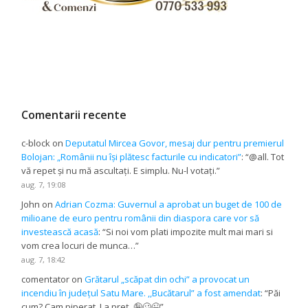
Comentarii recente
c-block
on
Deputatul Mircea Govor, mesaj dur pentru premierul
Bolojan: „Românii nu își plătesc facturile cu indicatori”
: “
@all. Tot
vă repet și nu mă ascultați. E simplu. Nu-l votați.
”
aug. 7, 19:08
John
on
Adrian Cozma: Guvernul a aprobat un buget de 100 de
milioane de euro pentru românii din diaspora care vor să
investească acasă
: “
Si noi vom plati impozite mult mai mari si
vom crea locuri de munca…
”
aug. 7, 18:42
comentator
on
Grătarul „scăpat din ochi” a provocat un
incendiu în județul Satu Mare. ,,Bucătarul” a fost amendat
: “
Păi
cum? Cam piperat. La preț. 🤪🥴😉
”