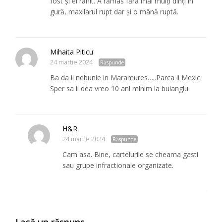
fost și el rănit. A rămas fără mai mulți dinți în
gură, maxilarul rupt dar și o mână ruptă.
Mihaita Piticu'
24 martie 2024
Răspunde
Ba da ii nebunie in Maramures…..Parca ii Mexic.
Sper sa ii dea vreo 10 ani minim la bulangiu.
H&R
24 martie 2024
Răspunde
Cam asa. Bine, cartelurile se cheama gasti
sau grupe infractionale organizate.