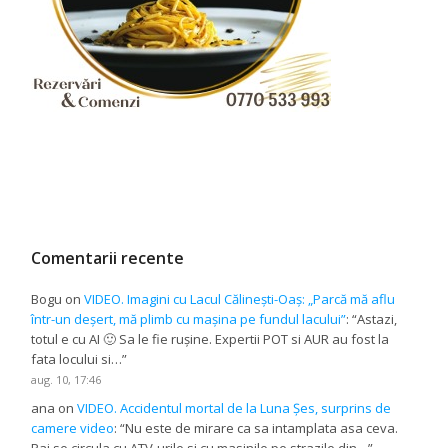
Comentarii recente
Bogu
on
VIDEO. Imagini cu Lacul Călinești-Oaș: „Parcă mă aflu
într-un deșert, mă plimb cu mașina pe fundul lacului”
: “
Astazi,
totul e cu AI 🙂 Sa le fie rușine. Expertii POT si AUR au fost la
fata locului si…
”
aug. 10, 17:46
ana
on
VIDEO. Accidentul mortal de la Luna Șes, surprins de
camere video
: “
Nu este de mirare ca sa intamplata asa ceva.