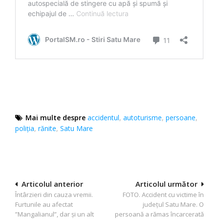
Mai multe despre
accidentul
,
autoturisme
,
persoane
,
poliţia
,
rănite
,
Satu Mare
Navigare
Articolul anterior
Articolul următor
Întârzieri din cauza vremii.
FOTO. Accident cu victime în
în
Furtunile au afectat
județul Satu Mare. O
articole
”Mangalianul”, dar și un alt
persoană a rămas încarcerată