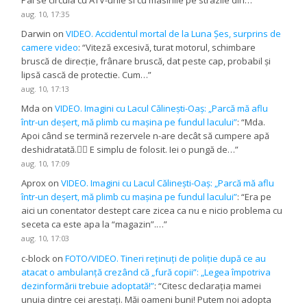
Pai se circula cu ATV-urile si cu masinile pe strazile din…
”
aug. 10, 17:35
Darwin
on
VIDEO. Accidentul mortal de la Luna Șes, surprins de
camere video
: “
Viteză excesivă, turat motorul, schimbare
bruscă de direcție, frânare bruscă, dat peste cap, probabil și
lipsă cască de protectie. Cum…
”
aug. 10, 17:13
Mda
on
VIDEO. Imagini cu Lacul Călinești-Oaș: „Parcă mă aflu
într-un deșert, mă plimb cu mașina pe fundul lacului”
: “
Mda.
Apoi când se termină rezervele n-are decât să cumpere apă
deshidratată.😵‍💫 E simplu de folosit. Iei o pungă de…
”
aug. 10, 17:09
Aprox
on
VIDEO. Imagini cu Lacul Călinești-Oaș: „Parcă mă aflu
într-un deșert, mă plimb cu mașina pe fundul lacului”
: “
Era pe
aici un conentator destept care zicea ca nu e nicio problema cu
seceta ca este apa la “magazin”.…
”
aug. 10, 17:03
c-block
on
FOTO/VIDEO. Tineri reținuți de poliție după ce au
atacat o ambulanță crezând că „fură copii”: „Legea împotriva
dezinformării trebuie adoptată!”
: “
Citesc declarația mamei
unuia dintre cei arestați. Măi oameni buni! Putem noi adopta