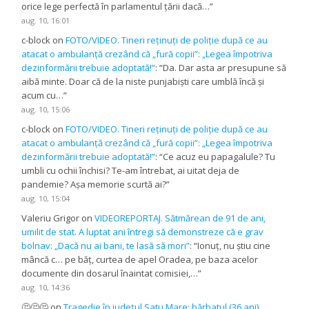
orice lege perfectă în parlamentul țării dacă…
”
aug. 10, 16:01
c-block
on
FOTO/VIDEO. Tineri reținuți de poliție după ce au
atacat o ambulanță crezând că „fură copii”: „Legea împotriva
dezinformării trebuie adoptată!”
: “
Da. Dar asta ar presupune să
aibă minte. Doar că de la niste punjabiști care umblă încă și
acum cu…
”
aug. 10, 15:06
c-block
on
FOTO/VIDEO. Tineri reținuți de poliție după ce au
atacat o ambulanță crezând că „fură copii”: „Legea împotriva
dezinformării trebuie adoptată!”
: “
Ce acuz eu papagalule? Tu
umbli cu ochii închisi? Te-am întrebat, ai uitat deja de
pandemie? Așa memorie scurtă ai?
”
aug. 10, 15:04
Valeriu Grigor
on
VIDEOREPORTAJ. Sătmărean de 91 de ani,
umilit de stat. A luptat ani întregi să demonstreze că e grav
bolnav: „Dacă nu ai bani, te lasă să mori”
: “
Ionuț, nu știu cine
mâncă c… pe băț, curtea de apel Oradea, pe baza acelor
documente din dosarul înaintat comisiei,…
”
aug. 10, 14:36
🤔🤔🤔
on
Tragedie în județul Satu Mare: bărbatul (36 ani)