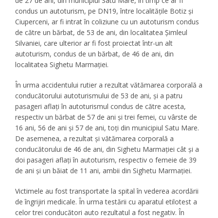
de 27 de ani, din municipiul Satu Mare, în timp ce ar fi
condus un autoturism, pe DN19, între localitățile Botiz și
Ciuperceni, ar fi intrat în coliziune cu un autoturism condus
de către un bărbat, de 53 de ani, din localitatea Șimleul
Silvaniei, care ulterior ar fi fost proiectat într-un alt
autoturism, condus de un bărbat, de 46 de ani, din
localitatea Sighetu Marmației.
În urma accidentului rutier a rezultat vătămarea corporală a
conducătorului autoturismului de 53 de ani, și a patru
pasageri aflați în autoturismul condus de către acesta,
respectiv un bărbat de 57 de ani și trei femei, cu vârste de
16 ani, 56 de ani și 57 de ani, toți din municipiul Satu Mare.
De asemenea, a rezultat și vătămarea corporală a
conducătorului de 46 de ani, din Sighetu Marmației cât și a
doi pasageri aflați în autoturism, respectiv o femeie de 39
de ani și un băiat de 11 ani, ambii din Sighetu Marmației.
Victimele au fost transportate la spital în vederea acordării
de îngrijiri medicale. În urma testării cu aparatul etilotest a
celor trei conducători auto rezultatul a fost negativ. În