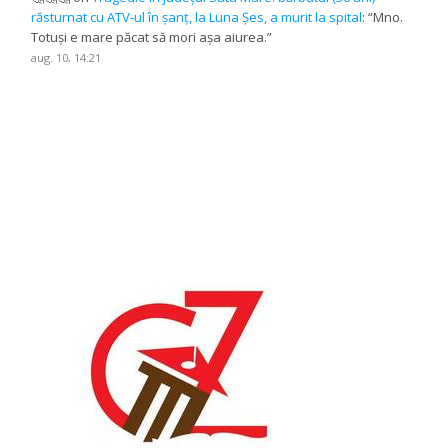
răsturnat cu ATV-ul în șanț, la Luna Șes, a murit la spital
: “
Mno.
Totuși e mare păcat să mori așa aiurea.
”
aug. 10, 14:21