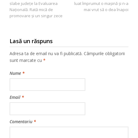
în
slabe județe la Evaluarea
luat împrumut o mașină și n-a
articole
Națională. Rată mică de
mai vrut să o dea înapoi
promovare și un singur zece
Lasă un răspuns
Adresa ta de email nu va fi publicată.
Câmpurile obligatorii
sunt marcate cu
*
Nume
*
Email
*
Comentariu
*