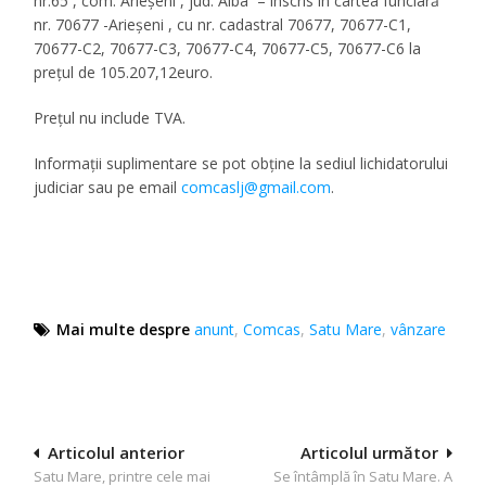
nr.65 , com. Arieșeni , jud. Alba – înscris în cartea funciară
nr. 70677 -Arieșeni , cu nr. cadastral 70677, 70677-C1,
70677-C2, 70677-C3, 70677-C4, 70677-C5, 70677-C6 la
prețul de 105.207,12euro.
Prețul nu include TVA.
Informații suplimentare se pot obține la sediul lichidatorului
judiciar sau pe email
comcaslj@gmail.com
.
Mai multe despre
anunt
,
Comcas
,
Satu Mare
,
vânzare
Navigare
Articolul anterior
Articolul următor
Satu Mare, printre cele mai
Se întâmplă în Satu Mare. A