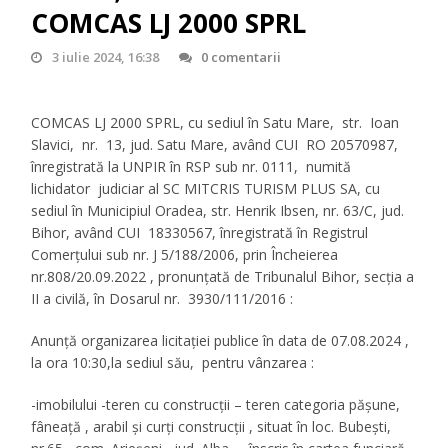
COMCAS LJ 2000 SPRL
3 iulie 2024, 16:38
0 comentarii
COMCAS LJ 2000 SPRL, cu sediul în Satu Mare, str. Ioan
Slavici, nr. 13, jud. Satu Mare, având CUI RO 20570987,
înregistrată la UNPIR în RSP sub nr. 0111, numită
lichidator judiciar al SC MITCRIS TURISM PLUS SA, cu
sediul în Municipiul Oradea, str. Henrik Ibsen, nr. 63/C, jud.
Bihor, având CUI 18330567, înregistrată în Registrul
Comerțului sub nr. J 5/188/2006, prin Încheierea
nr.808/20.09.2022 , pronunțată de Tribunalul Bihor, secția a
II a civilă, în Dosarul nr. 3930/111/2016 :
Anunță organizarea licitației publice în data de 07.08.2024 ,
la ora 10:30,la sediul său, pentru vânzarea :
-imobilului -teren cu construcții – teren categoria pășune,
fâneață , arabil și curți construcții , situat în loc. Bubești,