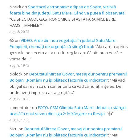
Norick
on
Spectacol astronomic: eclipsa de Soare, vizibilă
foarte bine din județul Satu Mare. Când va putea fi observată
:
“
CE SPECTACOL GASTRONOMIC E SI ASTA FARA MICI, BERE,
HAMSII, MANELE?
”
aug. 8, 20:22
😱
on
VIDEO. Arde din nou vegetația în județul Satu Mare.
Pompierii, chemați de urgență să stingă focul
: “
Ăla care a aprins
gozurile pe seceta asta nu-i întreg la cap. Că aici nu cred că e
vorba de…
”
aug. 8, 19:43
c-block
on
Deputatul Mircea Govor, mesaj dur pentru premierul
Bolojan: „Românii nu își plătesc facturile cu indicatori”
: “
Mă văd
obligat să revin cu un comentariu că văd că nu ați înțeles. De
unde aveți impresia asta greșită…
”
aug. 8, 18:09
comentator
on
FOTO. CSM Olimpia Satu Mare, debut cu stângul
acasă în noul sezon din Liga 2: înfrângere cu Reșița
: “
👍
”
aug. 8, 17:50
Nicu
on
Deputatul Mircea Govor, mesaj dur pentru premierul
Bolojan: „Românii nu își plătesc facturile cu indicatori”
: “
Mai