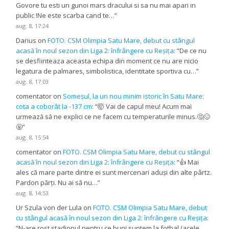
Govore tu esti un gunoi mars dracului si sa nu mai apari in
public !Ne este scarba cand te…
”
aug. 8, 17:24
Darius
on
FOTO. CSM Olimpia Satu Mare, debut cu stângul
acasă în noul sezon din Liga 2: înfrângere cu Reșița
: “
De ce nu
se desfiinteaza aceasta echipa din moment ce nu are nicio
legatura de palmares, simbolistica, identitate sportiva cu…
”
aug. 8, 17:03
comentator
on
Someșul, la un nou minim istoric în Satu Mare:
cota a coborât la -137 cm
: “
🤯 Vai de capul meu! Acum mai
urmează să ne explici ce ne facem cu temperaturile minus.🤔🥴
🤬
”
aug. 8, 15:54
comentator
on
FOTO. CSM Olimpia Satu Mare, debut cu stângul
acasă în noul sezon din Liga 2: înfrângere cu Reșița
: “
👍 Mai
ales că mare parte dintre ei sunt mercenari aduși din alte pârtz.
Pardon părți. Nu ai să nu…
”
aug. 8, 14:53
Ur Szula von der Lula
on
FOTO. CSM Olimpia Satu Mare, debut
cu stângul acasă în noul sezon din Liga 2: înfrângere cu Reșița
:
“
N-are rost stadionul pentru ce buni suntem la fotbal (acele