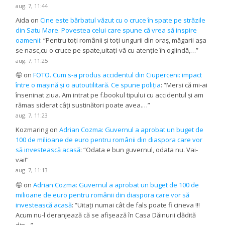
aug. 7, 11:44
Aida
on
Cine este bărbatul văzut cu o cruce în spate pe străzile
din Satu Mare. Povestea celui care spune că vrea să inspire
oamenii
: “
Pentru toți românii și toți ungurii din oraș, măgarii așa
se nasc,cu o cruce pe spate,uitați-vă cu atenție în oglindă,…
”
aug. 7, 11:25
🤪
on
FOTO. Cum s-a produs accidentul din Ciuperceni: impact
între o mașină și o autoutilitară. Ce spune poliția
: “
Mersi că mi-ai
înseninat ziua. Am intrat pe f.bookul tipului cu accidentul și am
rămas siderat câți sustinători poate avea.…
”
aug. 7, 11:23
Kozmaring
on
Adrian Cozma: Guvernul a aprobat un buget de
100 de milioane de euro pentru românii din diaspora care vor
să investească acasă
: “
Odata e bun guvernul, odata nu. Vai-
vai!
”
aug. 7, 11:13
🤪
on
Adrian Cozma: Guvernul a aprobat un buget de 100 de
milioane de euro pentru românii din diaspora care vor să
investească acasă
: “
Uitați numai cât de fals poate fi cineva !!!
Acum nu-l deranjează că se afișează în Casa Dăinurii clădită
din…
”