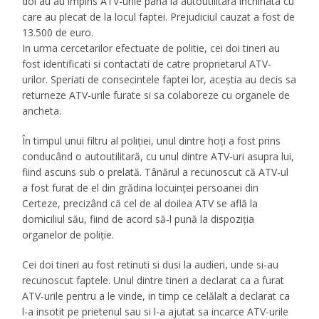
doi au au împins ATV-urile pana la autoutilitara inchiriata cu
care au plecat de la locul faptei. Prejudiciul cauzat a fost de
13.500 de euro.
In urma cercetarilor efectuate de politie, cei doi tineri au
fost identificati si contactati de catre proprietarul ATV-
urilor. Speriati de consecintele faptei lor, aceștia au decis sa
returneze ATV-urile furate si sa colaboreze cu organele de
ancheta.
În timpul unui filtru al poliției, unul dintre hoți a fost prins
conducând o autoutilitară, cu unul dintre ATV-uri asupra lui,
fiind ascuns sub o prelată. Tânărul a recunoscut că ATV-ul
a fost furat de el din grădina locuinței persoanei din
Certeze, precizând că cel de al doilea ATV se află la
domiciliul său, fiind de acord să-l pună la dispoziția
organelor de poliție.
Cei doi tineri au fost retinuti si dusi la audieri, unde si-au
recunoscut faptele. Unul dintre tineri a declarat ca a furat
ATV-urile pentru a le vinde, in timp ce celălalt a declarat ca
l-a insotit pe prietenul sau si l-a ajutat sa incarce ATV-urile