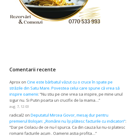
Comentarii recente
Aprox
on
Cine este bărbatul văzut cu o cruce în spate pe
străzile din Satu Mare. Povestea celui care spune că vrea să
inspire oamenii
: “
Nu stiu pe cine vrea sa inspire, pe mine unul
sigur nu. Si Putin poarta un crucifix de la mama…
”
aug. 7, 12:03
radical2
on
Deputatul Mircea Govor, mesaj dur pentru
premierul Bolojan: „Românii nu își plătesc facturile cu indicatori”
:
“
Dar pe Ciolacu de ce nu-l spurca. Ca din cauza lui nu-si platesc
romanii facturile acum . Oamenii astia profita…
”