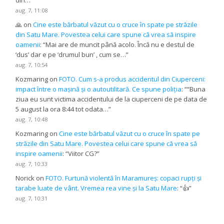
aug. 7, 11:08
🙏
on
Cine este bărbatul văzut cu o cruce în spate pe străzile
din Satu Mare. Povestea celui care spune că vrea să inspire
oamenii
: “
Mai are de muncit până acolo. Încă nu e destul de
‘dus’ dar e pe ‘drumul bun’ , cum se…
”
aug. 7, 10:54
Kozmaring
on
FOTO. Cum s-a produs accidentul din Ciuperceni:
impact între o mașină și o autoutilitară. Ce spune poliția
: “
“Buna
ziua eu sunt victima accidentului de la ciuperceni de pe data de
5 august la ora 8:44 tot odata…
”
aug. 7, 10:48
Kozmaring
on
Cine este bărbatul văzut cu o cruce în spate pe
străzile din Satu Mare. Povestea celui care spune că vrea să
inspire oamenii
: “
Viitor CG?
”
aug. 7, 10:33
Norick
on
FOTO. Furtună violentă în Maramureș: copaci rupți și
tarabe luate de vânt. Vremea rea vine și la Satu Mare
: “
👍
”
aug. 7, 10:31