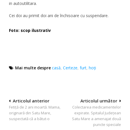
in autoutilitara.
Cei doi au primit doi ani de închisoare cu suspendare.
Foto: scop ilustrativ
Mai multe despre
casă
,
Certeze
,
furt
,
hoți
Navigare
Articolul anterior
Articolul următor
Fetiţă de 2 ani moartă. Mama,
Colectarea medicamentelor
în
originară din Satu Mare,
expirate. Spitalul Județean
articole
suspectată că a bătut-o
Satu Mare a amenajat două
puncte speciale