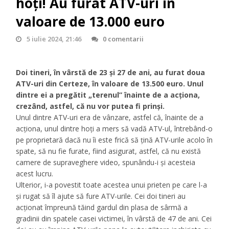
hoți! Au furat ATV-uri în
valoare de 13.000 euro
5 iulie 2024, 21:46
0 comentarii
Doi tineri, în vârstă de 23 și 27 de ani, au furat doua
ATV-uri din Certeze, în valoare de 13.500 euro. Unul
dintre ei a pregătit „terenul” înainte de a acționa,
crezând, astfel, că nu vor putea fi prinși.
Unul dintre ATV-uri era de vânzare, astfel că, înainte de a
acționa, unul dintre hoți a mers să vadă ATV-ul, întrebând-o
pe proprietară dacă nu îi este frică să ţină ATV-urile acolo în
spate, să nu fie furate, fiind asigurat, astfel, că nu există
camere de supraveghere video, spunându-i şi acesteia
acest lucru.
Ulterior, i-a povestit toate acestea unui prieten pe care l-a
și rugat să îl ajute să fure ATV-urile. Cei doi tineri au
acționat împreună tăind gardul din plasa de sârmă a
gradinii din spatele casei victimei, în vârstă de 47 de ani. Cei