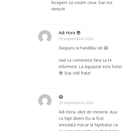
începem să creăm ceva. Dar noi
nimic!!!!
Adi Hora 😎
20 septembrie 2024
Raspuns la handilău’ de 😱
Vad ca comentezi fara sa te
informezi. La Aquastar este hotel
😎 Stai chill frate!
😱
20 septembrie 2024
Adi Hora, idiot de meserie. Așa
ca fapt divers ttu ai fost
vreodată măcar la Nyirbator ca