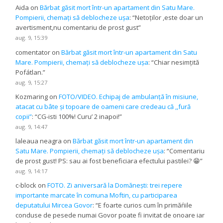
Aida
on
Bărbat găsit mort într-un apartament din Satu Mare.
Pompierii, chemați să deblocheze ușa
: “
Netoților ,este doar un
avertisment,nu comentariu de prost gust
”
aug. 9, 15:39
comentator
on
Bărbat găsit mort într-un apartament din Satu
Mare. Pompierii, chemați să deblocheze ușa
: “
Chiar nesimțită
Pofátlan.
”
aug. 9, 15:27
Kozmaring
on
FOTO/VIDEO. Echipaj de ambulanță în misiune,
atacat cu bâte și topoare de oameni care credeau că ,,fură
copii”
: “
CG-isti 100%! Curu’ 2 inapoi!
”
aug. 9, 14:47
laleaua neagra
on
Bărbat găsit mort într-un apartament din
Satu Mare. Pompierii, chemați să deblocheze ușa
: “
Comentariu
de prost gust! PS: sau ai fost beneficiara efectului pastilei? 😁
”
aug. 9, 14:17
c-block
on
FOTO. Zi aniversară la Domănești: trei repere
importante marcate în comuna Moftin, cu participarea
deputatului Mircea Govor
: “
E foarte curios cum în primăŕiile
conduse de pesede numai Govor poate fi invitat de onoare iar