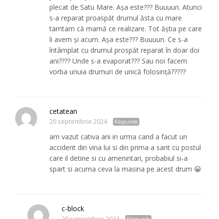
plecat de Satu Mare. Așa este??? Buuuun. Atunci
s-a reparat proaspăt drumul ăsta cu mare
tamtam că mamă ce realizare. Tot ăștia pe care
îi avem și acum. Așa este??? Buuuun. Ce s-a
întâmplat cu drumul prospăt reparat în doar doi
ani???? Unde s-a evaporat??? Sau noi facem
vorba unuia drumuri de unică folosință?????
cetatean
20 septembrie 2024
Răspunde
am vazut cativa ani in urma cand a facut un
accident din vina lui si din prima a sarit cu postul
care il detine si cu amenintari, probabiul si-a
spart si acuma ceva la masina pe acest drum 😀
c-block
20 septembrie 2024
Răspunde