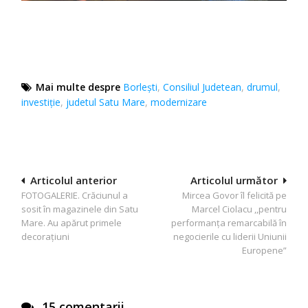
Mai multe despre
Borlești
,
Consiliul Judetean
,
drumul
,
investiție
,
judetul Satu Mare
,
modernizare
Navigare
Articolul anterior
Articolul următor
FOTOGALERIE. Crăciunul a
Mircea Govor îl felicită pe
în
sosit în magazinele din Satu
Marcel Ciolacu ,,pentru
articole
Mare. Au apărut primele
performanța remarcabilă în
decorațiuni
negocierile cu liderii Uniunii
Europene”
15 comentarii