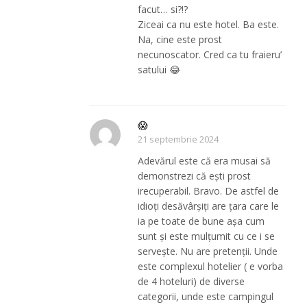
facut… si?!?
Ziceai ca nu este hotel. Ba este.
Na, cine este prost
necunoscator. Cred ca tu fraieru’
satului 😂
😱
21 septembrie 2024
Adevărul este că era musai să
demonstrezi că ești prost
irecuperabil. Bravo. De astfel de
idioți desăvârșiți are țara care le
ia pe toate de bune așa cum
sunt și este mulțumit cu ce i se
servește. Nu are pretenții. Unde
este complexul hotelier ( e vorba
de 4 hoteluri) de diverse
categorii, unde este campingul