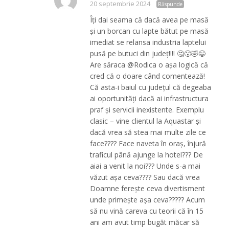
20 septembrie 2024
Răspunde
Îți dai seama că dacă avea pe masă
și un borcan cu lapte bătut pe masă
imediat se relansa industria laptelui
pusă pe butuci din județ!!!! 🤔😮🤣😉
Are săraca @Rodica o așa logică că
cred că o doare când comentează!
Că asta-i baiul cu județul că degeaba
ai oportunități dacă ai infrastructura
praf și servicii inexistente. Exemplu
clasic – vine clientul la Aquastar și
dacă vrea să stea mai multe zile ce
face???? Face naveta în oraș, înjură
traficul până ajunge la hotel??? De
aiai a venit la noi??? Unde s-a mai
văzut așa ceva???? Sau dacă vrea
Doamne ferește ceva divertisment
unde primește așa ceva????? Acum
să nu vină careva cu teorii că în 15
ani am avut timp bugăt măcar să