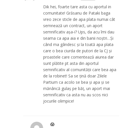
Dik hei, foarte tare asta cu aportul in
comunitate! Grăsanu de Pataki baga
vreo zece sticle de apa plata numai cât
semnează un contract, un aport
semnificativ așa-i? Ups, da acu îmi dau
seama ca apa aia e din banii noștri…Și
când ma gândesc și la toată apa plata
care o bea ciurda de putori de la CJ și
proastele care comentează aiurea dar
sunt plătite pt asta din aportul
semnificativ al comunității care bea apa
de la robinet! Sa se țină doar Zilele
Partium ca acolo se bea și apa și se
mănâncă gulaș pe băț, un aport mai
semnificativ ca asta nu au scos nici
jocurile olimpice!
😱