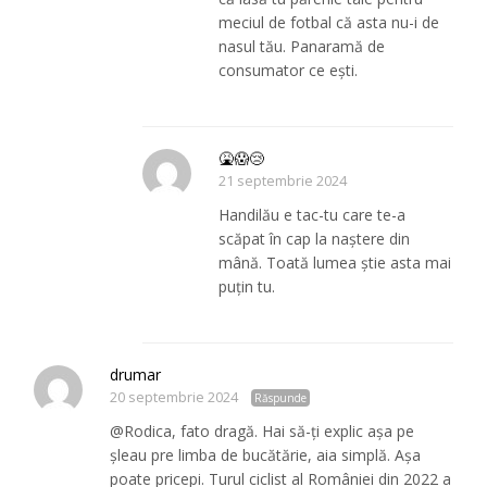
meciul de fotbal că asta nu-i de
nasul tău. Panaramă de
consumator ce ești.
🤮😱😢
21 septembrie 2024
Handilău e tac-tu care te-a
scăpat în cap la naștere din
mână. Toată lumea știe asta mai
puțin tu.
drumar
20 septembrie 2024
Răspunde
@Rodica, fato dragă. Hai să-ți explic așa pe
șleau pre limba de bucătărie, aia simplă. Așa
poate pricepi. Turul ciclist al României din 2022 a