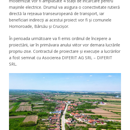
modernizat vor fi amplasate 4 stații de încărcare pentru
mașinile electrice. Drumul va asigura o conectivitate rutieră
directă la rețeaua transeuropeană de transport, iar
beneficiari indirecți ai acestui proiect vor fi și comunele
Homoroade, Bârsău și Crucișor.
În perioada următoare va fi emis ordinul de începere a
proiectării, iar în primăvara anului viitor vor demara lucrările
propriu-zise. Contractul de proiectare și execuție a lucrărilor
a fost semnat cu Asocierea DIFERIT AG SRL – DIFERIT
SRL.