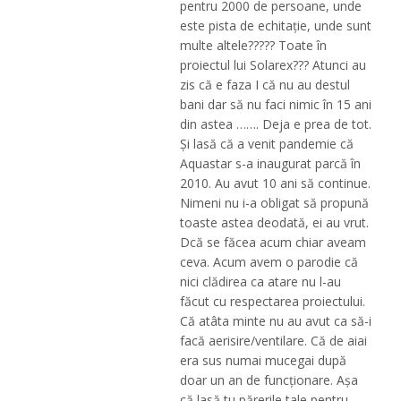
pentru 2000 de persoane, unde
este pista de echitație, unde sunt
multe altele????? Toate în
proiectul lui Solarex??? Atunci au
zis că e faza I că nu au destul
bani dar să nu faci nimic în 15 ani
din astea ……. Deja e prea de tot.
Și lasă că a venit pandemie că
Aquastar s-a inaugurat parcă în
2010. Au avut 10 ani să continue.
Nimeni nu i-a obligat să propună
toaste astea deodată, ei au vrut.
Dcă se făcea acum chiar aveam
ceva. Acum avem o parodie că
nici clădirea ca atare nu l-au
făcut cu respectarea proiectului.
Că atâta minte nu au avut ca să-i
facă aerisire/ventilare. Că de aiai
era sus numai mucegai după
doar un an de funcționare. Așa
că lasă tu părerile tale pentru