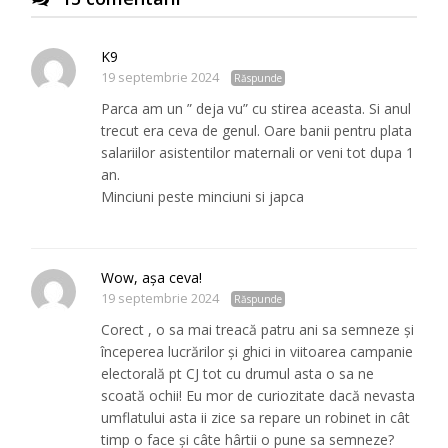
K9
19 septembrie 2024
Răspunde
Parca am un ” deja vu” cu stirea aceasta. Si anul
trecut era ceva de genul. Oare banii pentru plata
salariilor asistentilor maternali or veni tot dupa 1
an.
Minciuni peste minciuni si japca
Wow, așa ceva!
19 septembrie 2024
Răspunde
Corect , o sa mai treacă patru ani sa semneze și
începerea lucrărilor și ghici in viitoarea campanie
electorală pt CJ tot cu drumul asta o sa ne
scoată ochii! Eu mor de curiozitate dacă nevasta
umflatului asta ii zice sa repare un robinet in cât
timp o face și câte hârtii o pune sa semneze?