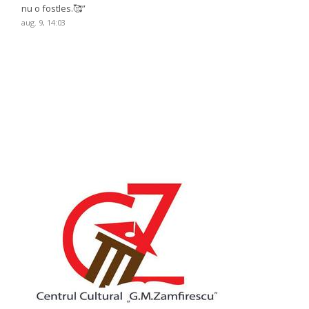
nu o fostles.🥰
”
aug. 9, 14:03