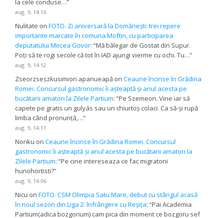
la cele conduse…
”
aug. 9, 14:16
Nulitate
on
FOTO. Zi aniversară la Domănești: trei repere
importante marcate în comuna Moftin, cu participarea
deputatului Mircea Govor
: “
Mă bălegar de Gostat din Supur.
Poți să te rogi secole că tot în IAD ajungi vierme cu ochi. Tu…
”
aug. 9, 14:12
Zseorzseszkusimion apanueapă
on
Ceaune încinse în Grădina
Romei. Concursul gastronomic îi așteaptă și anul acesta pe
bucătarii amatori la Zilele Partium
: “
Pe Szemeon. Vine iar să
capete pe gratis un gulyás sau un chiurtoș colaci. Ca să-și rupă
limba când pronunță,…
”
aug. 9, 14:11
Noriku
on
Ceaune încinse în Grădina Romei. Concursul
gastronomic îi așteaptă și anul acesta pe bucătarii amatori la
Zilele Partium
: “
Pe cine intereseaza ce fac migratorii
hunohortisti?
”
aug. 9, 14:06
Nicu
on
FOTO. CSM Olimpia Satu Mare, debut cu stângul acasă
în noul sezon din Liga 2: înfrângere cu Reșița
: “
Pai Academia
Partium(adica bozgorium) cam pica din moment ce bozgoru sef