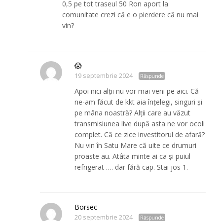
0,5 pe tot traseul 50 Ron aport la
comunitate crezi că e o pierdere că nu mai
vin?
😱
19 septembrie 2024
Răspunde
Apoi nici alții nu vor mai veni pe aici. Că
ne-am făcut de kkt aia înțelegi, singuri și
pe mâna noastră? Alții care au văzut
transmisiunea live după asta ne vor ocoli
complet. Că ce zice investitorul de afară?
Nu vin în Satu Mare că uite ce drumuri
proaste au. Atâta minte ai ca și puiul
refrigerat …. dar fără cap. Stai jos 1.
Borsec
20 septembrie 2024
Răspunde