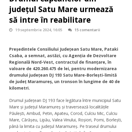
județul Satu Mare urmează
să intre în reabilitare
19 septembrie 2024, 16:05
15 comentarii
Președintele Consiliului Județean Satu Mare, Pataki
Csaba, a semnat, astăzi, cu Agenția de Dezvoltare
Regională Nord-Vest, contractul de finanțare, în
valoare de 420.260.475 de lei, pentru modernizarea
drumului județean DJ 193 Satu Mare-Borlești-limită
de județ Maramureș, un tronson în lungime de 40 de
kilometri.
Drumul județean DJ 193 face legătura între municipiul Satu
Mare și județul Maramureș și traversează localitățile
Păulești, Ambud, Petin, Apateu, Corod, Culciu Mic, Culciu
Mare, Cărăşeu, Lipău, Valea Vinului, Roșiori, Pomi, Borlești,
până la limita cu județul Maramureș. Pe traseul drumului