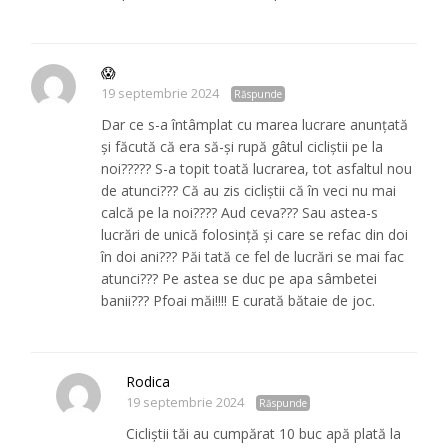
😱
19 septembrie 2024
Răspunde
Dar ce s-a întâmplat cu marea lucrare anunțată
și făcută că era să-și rupă gâtul cicliștii pe la
noi????? S-a topit toată lucrarea, tot asfaltul nou
de atunci??? Că au zis cicliștii că în veci nu mai
calcă pe la noi???? Aud ceva??? Sau astea-s
lucrări de unică folosință și care se refac din doi
în doi ani??? Păi tată ce fel de lucrări se mai fac
atunci??? Pe astea se duc pe apa sâmbetei
banii??? Pfoai măi!!!! E curată bătaie de joc.
Rodica
19 septembrie 2024
Răspunde
Cicliștii tăi au cumpărat 10 buc apă plată la