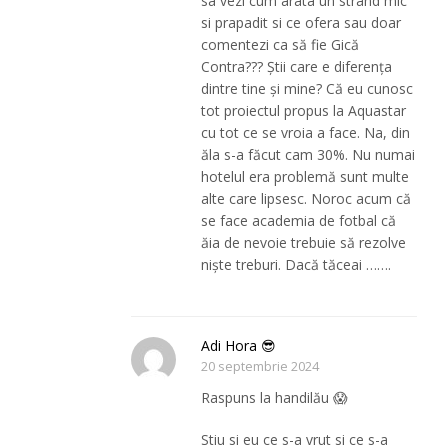
sa vezi cum arata un strand mic
si prapadit si ce ofera sau doar
comentezi ca să fie Gică
Contra??? Știi care e diferența
dintre tine și mine? Că eu cunosc
tot proiectul propus la Aquastar
cu tot ce se vroia a face. Na, din
ăla s-a făcut cam 30%. Nu numai
hotelul era problemă sunt multe
alte care lipsesc. Noroc acum că
se face academia de fotbal că
ăia de nevoie trebuie să rezolve
niște treburi. Dacă tăceai …….
Adi Hora 😎
20 septembrie 2024
Raspuns la handilău 😱
Stiu si eu ce s-a vrut si ce s-a