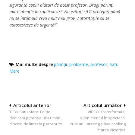
siguranță copiii alături de acest profesor. Dragi părinți,
mare atenție la copiii voștri. Nu ezitați să îi protejați până
nu se întâmplă ceva mult mai grav. Autoritățile să se
autosesizeze de urgență!”
Mai multe despre
părinții
,
probleme
,
profesor
,
Satu
Mare
Navigare
Articolul anterior
Articolul următor
TEDx Satu Mare: Ediție
VIDEO. Transformă-ți
în
dedicată potențialului uman,
evenimentul în spectacol
articole
dincolo de limitele percepute
culinar! Catering și live cooking
marca Victorina