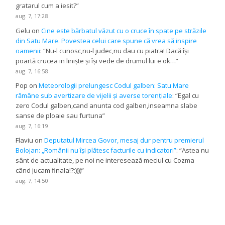
gratarul cum a iesit?
”
aug. 7, 17:28
Gelu
on
Cine este bărbatul văzut cu o cruce în spate pe străzile
din Satu Mare. Povestea celui care spune că vrea să inspire
oamenii
: “
Nu-l cunosc,nu-l judec,nu dau cu piatra! Dacă își
poartă crucea in liniște și își vede de drumul lui e ok…
”
aug. 7, 16:58
Pop
on
Meteorologii prelungesc Codul galben: Satu Mare
rămâne sub avertizare de vijelii și averse torențiale
: “
Egal cu
zero Codul galben,cand anunta cod galben,inseamna slabe
sanse de ploaie sau furtuna
”
aug. 7, 16:19
Flaviu
on
Deputatul Mircea Govor, mesaj dur pentru premierul
Bolojan: „Românii nu își plătesc facturile cu indicatori”
: “
Astea nu
sânt de actualitate, pe noi ne interesează meciul cu Cozma
când jucam finala!?:))))
”
aug. 7, 14:50