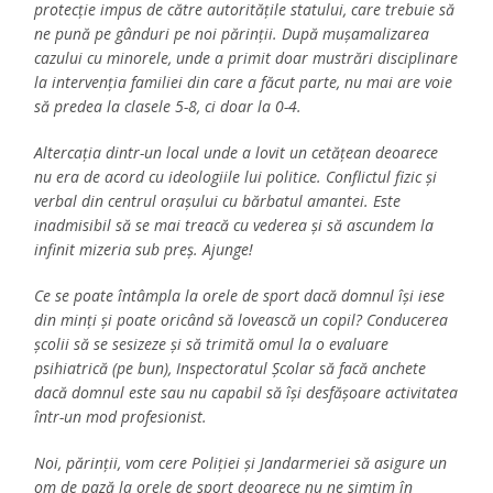
protecție impus de către autoritățile statului, care trebuie să
ne pună pe gânduri pe noi părinții. După mușamalizarea
cazului cu minorele, unde a primit doar mustrări disciplinare
la intervenția familiei din care a făcut parte, nu mai are voie
să predea la clasele 5-8, ci doar la 0-4.
Altercația dintr-un local unde a lovit un cetățean deoarece
nu era de acord cu ideologiile lui politice. Conflictul fizic și
verbal din centrul orașului cu bărbatul amantei. Este
inadmisibil să se mai treacă cu vederea și să ascundem la
infinit mizeria sub preș. Ajunge!
Ce se poate întâmpla la orele de sport dacă domnul își iese
din minți și poate oricând să lovească un copil? Conducerea
școlii să se sesizeze și să trimită omul la o evaluare
psihiatrică (pe bun), Inspectoratul Școlar să facă anchete
dacă domnul este sau nu capabil să își desfășoare activitatea
într-un mod profesionist.
Noi, părinții, vom cere Poliției și Jandarmeriei să asigure un
om de pază la orele de sport deoarece nu ne simțim în