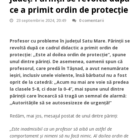
ce a primit ordin de protecție
23 septembrie 2024, 20:49
0 comentarii
Profesor cu probleme în județul Satu Mare. Părinții se
revoltă după ce cadrul didactic a primit ordin de
protecție: ,,Este al doilea ordin de protecție”, spune
unul dintre părinți. De asemenea, oamenii spun că
profesorul, care predă în Tășnad, a avut nenumărate
ieșiri, inclusiv unele violente, însă bărbatul nu a fost
oprit de la catedră: ,,Acum nu mai are voie să predea
la clasele 5-8, ci doar la 0-4”, mai spune unul dintre
părinții care încearcă să tragă un semnal de alarmă:
,,Autoritățile să se autosesizeze de urgență!”
Redăm, mai jos, mesajul postat de unul dintre părinți:
,,Este inadmisibil ca un profesor să aibă un astfel de
comportament și nimeni să nu facă nimic. Al doilea ordin de