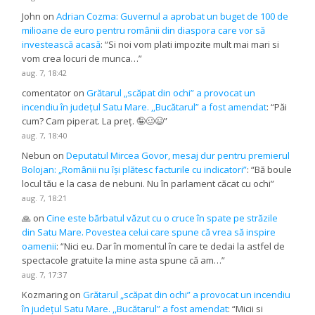
John
on
Adrian Cozma: Guvernul a aprobat un buget de 100 de
milioane de euro pentru românii din diaspora care vor să
investească acasă
: “
Si noi vom plati impozite mult mai mari si
vom crea locuri de munca…
”
aug. 7, 18:42
comentator
on
Grătarul „scăpat din ochi” a provocat un
incendiu în județul Satu Mare. ,,Bucătarul” a fost amendat
: “
Păi
cum? Cam piperat. La preț. 🤪🥴😉
”
aug. 7, 18:40
Nebun
on
Deputatul Mircea Govor, mesaj dur pentru premierul
Bolojan: „Românii nu își plătesc facturile cu indicatori”
: “
Bă boule
locul tău e la casa de nebuni. Nu în parlament căcat cu ochi
”
aug. 7, 18:21
🙏
on
Cine este bărbatul văzut cu o cruce în spate pe străzile
din Satu Mare. Povestea celui care spune că vrea să inspire
oamenii
: “
Nici eu. Dar în momentul în care te dedai la astfel de
spectacole gratuite la mine asta spune că am…
”
aug. 7, 17:37
Kozmaring
on
Grătarul „scăpat din ochi” a provocat un incendiu
în județul Satu Mare. ,,Bucătarul” a fost amendat
: “
Micii si