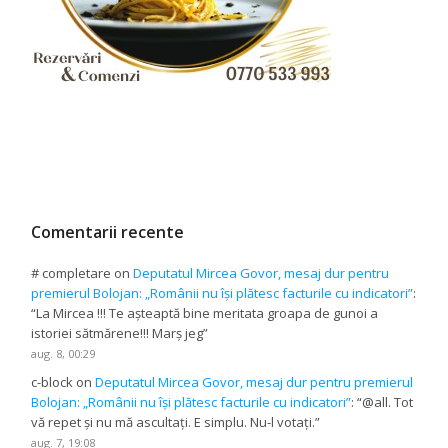
Comentarii recente
# completare
on
Deputatul Mircea Govor, mesaj dur pentru
premierul Bolojan: „Românii nu își plătesc facturile cu indicatori”
:
“
La Mircea !!! Te așteaptă bine meritata groapa de gunoi a
istoriei sătmărene!!! Marș jeg
”
aug. 8, 00:29
c-block
on
Deputatul Mircea Govor, mesaj dur pentru premierul
Bolojan: „Românii nu își plătesc facturile cu indicatori”
: “
@all. Tot
vă repet și nu mă ascultați. E simplu. Nu-l votați.
”
aug. 7, 19:08