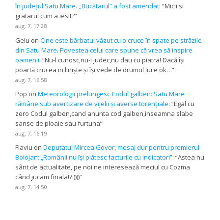
în județul Satu Mare. ,,Bucătarul” a fost amendat
: “
Micii si
gratarul cum a iesit?
”
aug. 7, 17:28
Gelu
on
Cine este bărbatul văzut cu o cruce în spate pe străzile
din Satu Mare. Povestea celui care spune că vrea să inspire
oamenii
: “
Nu-l cunosc,nu-l judec,nu dau cu piatra! Dacă își
poartă crucea in liniște și își vede de drumul lui e ok…
”
aug. 7, 16:58
Pop
on
Meteorologii prelungesc Codul galben: Satu Mare
rămâne sub avertizare de vijelii și averse torențiale
: “
Egal cu
zero Codul galben,cand anunta cod galben,inseamna slabe
sanse de ploaie sau furtuna
”
aug. 7, 16:19
Flaviu
on
Deputatul Mircea Govor, mesaj dur pentru premierul
Bolojan: „Românii nu își plătesc facturile cu indicatori”
: “
Astea nu
sânt de actualitate, pe noi ne interesează meciul cu Cozma
când jucam finala!?:))))
”
aug. 7, 14:50