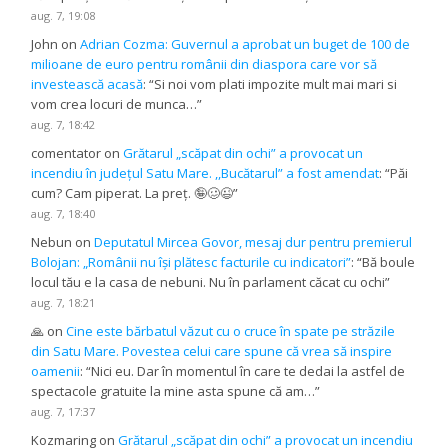
aug. 7, 19:08
John
on
Adrian Cozma: Guvernul a aprobat un buget de 100 de
milioane de euro pentru românii din diaspora care vor să
investească acasă
: “
Si noi vom plati impozite mult mai mari si
vom crea locuri de munca…
”
aug. 7, 18:42
comentator
on
Grătarul „scăpat din ochi” a provocat un
incendiu în județul Satu Mare. ,,Bucătarul” a fost amendat
: “
Păi
cum? Cam piperat. La preț. 🤪🥴😉
”
aug. 7, 18:40
Nebun
on
Deputatul Mircea Govor, mesaj dur pentru premierul
Bolojan: „Românii nu își plătesc facturile cu indicatori”
: “
Bă boule
locul tău e la casa de nebuni. Nu în parlament căcat cu ochi
”
aug. 7, 18:21
🙏
on
Cine este bărbatul văzut cu o cruce în spate pe străzile
din Satu Mare. Povestea celui care spune că vrea să inspire
oamenii
: “
Nici eu. Dar în momentul în care te dedai la astfel de
spectacole gratuite la mine asta spune că am…
”
aug. 7, 17:37
Kozmaring
on
Grătarul „scăpat din ochi” a provocat un incendiu