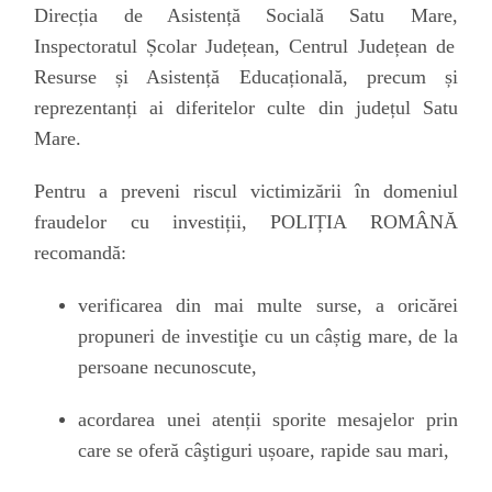
Direcția de Asistență Socială Satu Mare,
Inspectoratul Școlar Județean, Centrul Județean de
Resurse și Asistență Educațională,
precum și
reprezentanți ai diferitelor culte din județul Satu
Mare.
Pentru a preveni riscul victimizării în domeniul
fraudelor cu investiții, POLIȚIA ROMÂNĂ
recomandă:
verific
area
din mai multe surse, a oricărei
propuneri de investiţie
cu un câștig mare, de la
persoane necunoscute,
acordarea unei atenții sporite
mesajelor prin
care
se oferă câştiguri
ușoare,
rapide sau mari
,