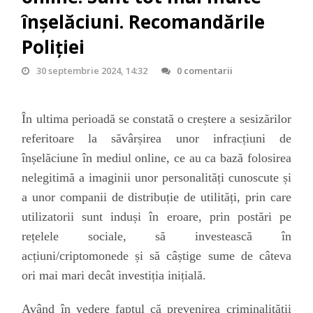
înşelăciuni. Recomandările
Poliţiei
30 septembrie 2024, 14:32
0 comentarii
În ultima perioadă se constată o creștere a sesizărilor
referitoare la săvârșirea unor
infracțiuni de
înșelăciune în mediul online,
ce au ca bază folosirea
nelegitimă a imaginii unor personalități cunoscute și
a unor companii de distribuție de utilități, prin care
utilizatorii sunt induși în eroare, prin postări pe
rețelele sociale, să investească în
acțiuni/criptomonede și să câștige sume de câteva
ori mai mari decât investiția inițială.
Având în vedere faptul că prevenirea criminalității