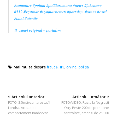
#satumare
#politia
#politiaromana
#news
#fakenews
#112
#szatmar
#szatmarnemeti
#portalsm
#presa
#card
#bani
#atentie
♬ sunet original – portalsm
Mai multe despre
fraudă
,
IPJ
,
online
,
poliţia
Navigare
Articolul anterior
Articolul următor
FOTO. Sătmărean arestat în
FOTO/VIDEO. Razia la Negreşti
în
Londra. Acuzat de
Oaş: Peste 200 de persoane
articole
comportament inadecvat
controlate, amenzi de 25.000