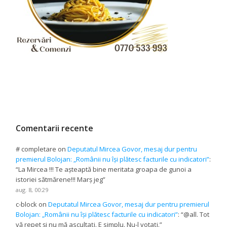
Comentarii recente
# completare
on
Deputatul Mircea Govor, mesaj dur pentru
premierul Bolojan: „Românii nu își plătesc facturile cu indicatori”
:
“
La Mircea !!! Te așteaptă bine meritata groapa de gunoi a
istoriei sătmărene!!! Marș jeg
”
aug. 8, 00:29
c-block
on
Deputatul Mircea Govor, mesaj dur pentru premierul
Bolojan: „Românii nu își plătesc facturile cu indicatori”
: “
@all. Tot
vă repet și nu mă ascultați. E simplu. Nu-l votați.
”