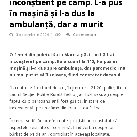
inconştient pe câmp. L-a pus
în maşină şi l-a dus la
ambulanţă, dar a murit
3 octombrie 2024, 11:39
0 comentarii
O femei din judeţul Satu Mare a găsit un bărbat
inconştient pe câmp. Ea a suant la 112, l-a pus în
maşină şi l-a dus spre ambulanţă, dar paramedicii nu
au mai putut să îl salveze, fiind constatat decesul.
“La data de 1 octombrie a.c., în jurul orei 21.20, polițiștii din
cadrul Secției Poliție Rurală Beltiug au fost sesizați despre
faptul că o persoană ar fi fost găsită, în stare de
inconștiență, pe un câmp din localitatea Stâna.
În urma verificărilor efectuate, polițiștii au constatat că
aspectele sesizate se confirmă, fiind vorba despre un
bărbat de 61 de ani, domiciliat în aceeași localitate.