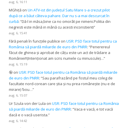
aug. 6, 16:11
MGhiță
on
Un ATV-ist din județul Satu Mare s-a crezut pilot
după ce a băut câteva pahare. Dar nu s-a mai descurcat în
curbă
: “
Dă-l in măsa,bine ca no omorât pe nimeni.Politia din
negresti este mână in mână cu acesti inconstienti
”
aug. 6, 15:41
Fără penali în funcțiile publice
on
USR: PSD face totul pentru ca
România să piardă miliarde de euro din PNRR
: “
Penerereul
făcut de ghinea și aprobat de câțu este un act de trădare a
României!!(Intenționat am scris numele cu minuscule)…
”
aug. 6, 15:19
🤪
on
USR: PSD face totul pentru ca România să piardă miliarde
de euro din PNRR
: “
Sau parafrazând pe fostul meu coleg de
facultate nord-corean care știa și nu prea românește (nu e de
mirare) ‘bou…
”
aug. 6, 15:07
Ur Szula von der Lula
on
USR: PSD face totul pentru ca România
să piardă miliarde de euro din PNRR
: “
Vaca e vacă, e tot vacă
dacă e o vacă userista.
”
aug. 6, 14:42