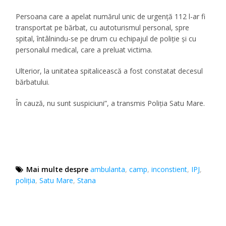
Persoana care a apelat numărul unic de urgență 112 l-ar fi
transportat pe bărbat, cu autoturismul personal, spre
spital, întâlnindu-se pe drum cu echipajul de poliție și cu
personalul medical, care a preluat victima.
Ulterior, la unitatea spitalicească a fost constatat decesul
bărbatului.
În cauză, nu sunt suspiciuni”, a transmis Poliţia Satu Mare.
Mai multe despre
ambulanta
,
camp
,
inconstient
,
IPJ
,
poliţia
,
Satu Mare
,
Stana