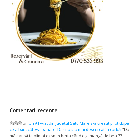
Comentarii recente
🤔🤔🤔
on
Un ATV-ist din județul Satu Mare s-a crezut pilot după
ce a băut câteva pahare. Dar nu s-a mai descurcat în curbă
: “
Da
mă dar să te plimbi cu șmecheria când ești mangă de beat??
”