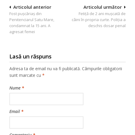
Navigare
Articolul anterior
Articolul următor
Fost puşcăriaş din
Fetiţă de 2 ani muşcată de
în
Penitenciarul Satu Mare,
câini în propria curte. Poliţia a
articole
condamnat la 15 ani. A
deschis dosar penal
agresat femei
Lasă un răspuns
Adresa ta de email nu va fi publicată.
Câmpurile obligatorii
sunt marcate cu
*
Nume
*
Email
*
Comentariu
*