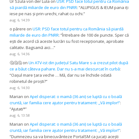
Ur Szula von der Lula
on
USR: PSD face totul pentru ca România
să piardă miliarde de euro din PNRR
: “
ALUPIGUS & IEUM pana iți
iese pe nas și prin urechi, rahat cu ochi.
”
aug. 6, 14:39
o părere
on
USR: PSD face totul pentru ca România să piardă
miliarde de euro din PNRR
: “
Întrebare de 100 de puncte. Sper că
ești de acord că aceste lucrări su fost recepționate, aprobate
calitativ. Bagsamă aici…
”
aug. 6, 14:36
🤔🤔🤔
on
Un ATV-ist din județul Satu Mare s-a crezut pilot după
ce a băut câteva pahare. Dar nu s-a mai descurcat în curbă
:
“
Oașul mare țara veche … Mă, dar nu se închide odată
robinetul de proști?
”
aug. 6, 14:30
Marian
on
Apel disperat: o mamă (36 ani) se luptă cu o boală
cruntă, iar familia cere ajutor pentru tratament: ,,Vă implor!”
:
“
Ajutati*
”
aug. 6, 13:58
Marian
on
Apel disperat: o mamă (36 ani) se luptă cu o boală
cruntă, iar familia cere ajutor pentru tratament: ,,Vă implor!”
:
“
Dumnezeu sa va binecuvânteze PortalSM ca jucați acești