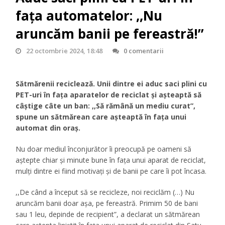
fața automatelor: ,,Nu
aruncăm banii pe fereastră!”
22 octombrie 2024, 18:48
0 comentarii
Sătmărenii reciclează. Unii dintre ei aduc saci plini cu
PET-uri în fața aparatelor de reciclat și așteaptă să
câștige câte un ban: ,,Să rămână un mediu curat”,
spune un sătmărean care așteaptă în fața unui
automat din oraș.
Nu doar mediul înconjurător îi preocupă pe oameni să
aștepte chiar și minute bune în fața unui aparat de reciclat,
mulți dintre ei fiind motivați și de banii pe care îi pot încasa.
,,De când a început să se recicleze, noi reciclăm (…) Nu
aruncăm banii doar așa, pe fereastră. Primim 50 de bani
sau 1 leu, depinde de recipient”, a declarat un sătmărean