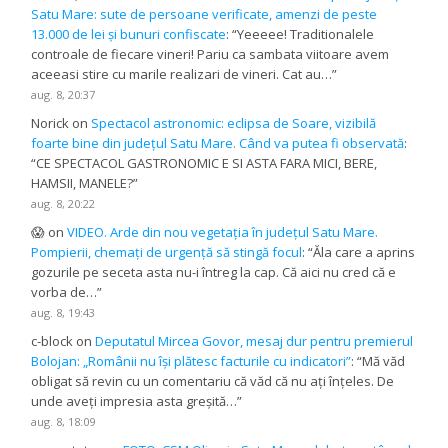
Satu Mare: sute de persoane verificate, amenzi de peste
13.000 de lei și bunuri confiscate
: “
Yeeeee! Traditionalele
controale de fiecare vineri! Pariu ca sambata viitoare avem
aceeasi stire cu marile realizari de vineri. Cat au…
”
aug. 8, 20:37
Norick
on
Spectacol astronomic: eclipsa de Soare, vizibilă
foarte bine din județul Satu Mare. Când va putea fi observată
:
“
CE SPECTACOL GASTRONOMIC E SI ASTA FARA MICI, BERE,
HAMSII, MANELE?
”
aug. 8, 20:22
😱
on
VIDEO. Arde din nou vegetația în județul Satu Mare.
Pompierii, chemați de urgență să stingă focul
: “
Ăla care a aprins
gozurile pe seceta asta nu-i întreg la cap. Că aici nu cred că e
vorba de…
”
aug. 8, 19:43
c-block
on
Deputatul Mircea Govor, mesaj dur pentru premierul
Bolojan: „Românii nu își plătesc facturile cu indicatori”
: “
Mă văd
obligat să revin cu un comentariu că văd că nu ați înțeles. De
unde aveți impresia asta greșită…
”
aug. 8, 18:09