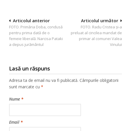
Navigare
Articolul anterior
Articolul următor
FOTO. Primăria Doba, condusă
FOTO. Radu Cristea și-a
în
pentru prima dată de o
preluat al cincilea mandat de
articole
femeie liberală. Narcisa Pataki
primar al comunei Valea
a depus jurământul
Vinului
Lasă un răspuns
Adresa ta de email nu va fi publicată.
Câmpurile obligatorii
sunt marcate cu
*
Nume
*
Email
*