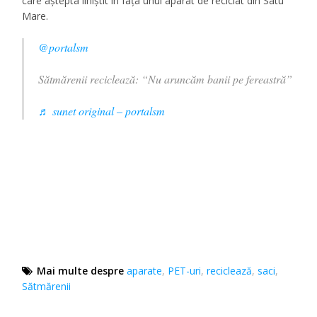
care aștepta liniștit în fața unui aparat de reciclat din Satu
Mare.
@portalsm
Sătmărenii reciclează: “Nu aruncăm banii pe fereastră”
♬ sunet original – portalsm
Mai multe despre
aparate
,
PET-uri
,
reciclează
,
saci
,
Sătmărenii