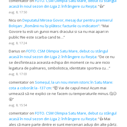
comentator
on
FOTO. CSM Olimpia Satu Mare, debut cu stângul
acasă în noul sezon din Liga 2: înfrângere cu Reșița
: “
👍
”
aug. 8, 17:50
Nicu
on
Deputatul Mircea Govor, mesaj dur pentru premierul
Bolojan: „Românii nu își plătesc facturile cu indicatori”
: “
Mai
Govore tu esti un gunoi mars dracului si sa nu mai apari in
public !Ne este scarba cand te…
”
aug. 8, 17:24
Darius
on
FOTO. CSM Olimpia Satu Mare, debut cu stângul
acasă în noul sezon din Liga 2: înfrângere cu Reșița
: “
De ce nu
se desfiinteaza aceasta echipa din moment ce nu are nicio
legatura de palmares, simbolistica, identitate sportiva cu…
”
aug. 8, 17:03
comentator
on
Someșul, la un nou minim istoric în Satu Mare:
cota a coborât la -137 cm
: “
🤯 Vai de capul meu! Acum mai
urmează să ne explici ce ne facem cu temperaturile minus.🤔🥴
🤬
”
aug. 8, 15:54
comentator
on
FOTO. CSM Olimpia Satu Mare, debut cu stângul
acasă în noul sezon din Liga 2: înfrângere cu Reșița
: “
👍 Mai
ales că mare parte dintre ei sunt mercenari aduși din alte pârtz.