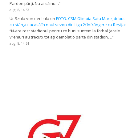
Pardon părți. Nu ai să nu…
”
aug. 8, 14:53
Ur Szula von der Lula
on
FOTO. CSM Olimpia Satu Mare, debut
cu stângul acasă în noul sezon din Liga 2: înfrângere cu Reșița
:
“
N-are rost stadionul pentru ce buni suntem la fotbal (acele
vremuri au trecut), tot ați demolat o parte din stadion,…
”
aug. 8, 14:51