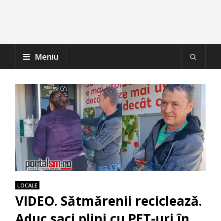
Meniu
LOCALE
VIDEO. Sătmărenii reciclează.
Aduc saci plini cu PET-uri în