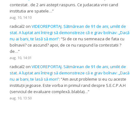
contestat . de 2 ani astept raspuns. Ce judacata vrei cand
institutia are spatele…
”
aug. 10, 14:10
radical2
on
VIDEOREPORTAJ. Sătmărean de 91 de ani, umilit de
stat. A luptat ani întregi să demonstreze că e grav bolnav: „Dacă
nu ai bani, te lasă să mori”
: “
Si de ce nu semneaza de fata cu
bolnavii? ce ascund? apoi, de ce nu raspund la contestatii ?
de…
”
aug. 10, 14:01
radical2
on
VIDEOREPORTAJ. Sătmărean de 91 de ani, umilit de
stat. A luptat ani întregi să demonstreze că e grav bolnav: „Dacă
nu ai bani, te lasă să mori”
: “
Am avut probleme si eu cu aceste
instituții jegoase. Este vorba in primul rand despre S.E.C.P.A.H
(serviciul de evaluare complexă..blabla)…
”
aug. 10, 13:50