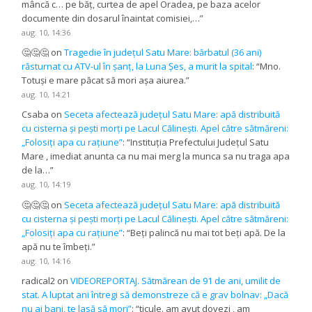
mâncă c… pe băț, curtea de apel Oradea, pe baza acelor
documente din dosarul înaintat comisiei,…
”
aug. 10, 14:36
🤔🤔🤔
on
Tragedie în județul Satu Mare: bărbatul (36 ani)
răsturnat cu ATV-ul în șanț, la Luna Șes, a murit la spital
: “
Mno.
Totuși e mare păcat să mori așa aiurea.
”
aug. 10, 14:21
Csaba
on
Seceta afectează județul Satu Mare: apă distribuită
cu cisterna și pești morți pe Lacul Călinești. Apel către sătmăreni:
„Folosiți apa cu rațiune”
: “
Instituția Prefectului Județul Satu
Mare , imediat anunta ca nu mai merg la munca sa nu traga apa
de la…
”
aug. 10, 14:19
🤔🤔🤔
on
Seceta afectează județul Satu Mare: apă distribuită
cu cisterna și pești morți pe Lacul Călinești. Apel către sătmăreni:
„Folosiți apa cu rațiune”
: “
Beți palincă nu mai tot beți apă. De la
apă nu te îmbeți.
”
aug. 10, 14:16
radical2
on
VIDEOREPORTAJ. Sătmărean de 91 de ani, umilit de
stat. A luptat ani întregi să demonstreze că e grav bolnav: „Dacă
nu ai bani, te lasă să mori”
: “
ticule. am avut dovezi , am