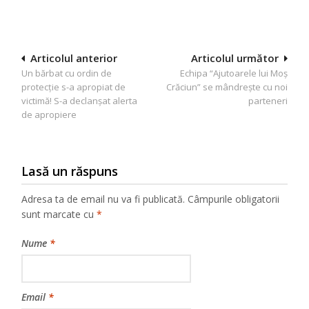
Navigare
Articolul anterior
Articolul următor
Un bărbat cu ordin de
Echipa “Ajutoarele lui Moș
în
protecție s-a apropiat de
Crăciun” se mândrește cu noi
articole
victimă! S-a declanșat alerta
parteneri
de apropiere
Lasă un răspuns
Adresa ta de email nu va fi publicată.
Câmpurile obligatorii
sunt marcate cu
*
Nume
*
Email
*