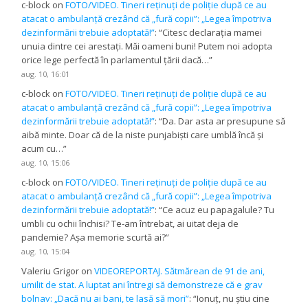
c-block
on
FOTO/VIDEO. Tineri reținuți de poliție după ce au
atacat o ambulanță crezând că „fură copii”: „Legea împotriva
dezinformării trebuie adoptată!”
: “
Citesc declarația mamei
unuia dintre cei arestați. Măi oameni buni! Putem noi adopta
orice lege perfectă în parlamentul țării dacă…
”
aug. 10, 16:01
c-block
on
FOTO/VIDEO. Tineri reținuți de poliție după ce au
atacat o ambulanță crezând că „fură copii”: „Legea împotriva
dezinformării trebuie adoptată!”
: “
Da. Dar asta ar presupune să
aibă minte. Doar că de la niste punjabiști care umblă încă și
acum cu…
”
aug. 10, 15:06
c-block
on
FOTO/VIDEO. Tineri reținuți de poliție după ce au
atacat o ambulanță crezând că „fură copii”: „Legea împotriva
dezinformării trebuie adoptată!”
: “
Ce acuz eu papagalule? Tu
umbli cu ochii închisi? Te-am întrebat, ai uitat deja de
pandemie? Așa memorie scurtă ai?
”
aug. 10, 15:04
Valeriu Grigor
on
VIDEOREPORTAJ. Sătmărean de 91 de ani,
umilit de stat. A luptat ani întregi să demonstreze că e grav
bolnav: „Dacă nu ai bani, te lasă să mori”
: “
Ionuț, nu știu cine