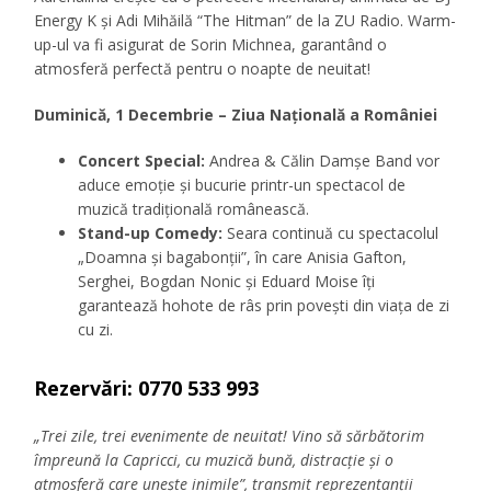
Energy K și Adi Mihăilă “The Hitman” de la ZU Radio. Warm-
up-ul va fi asigurat de Sorin Michnea, garantând o
atmosferă perfectă pentru o noapte de neuitat!
Duminică, 1 Decembrie – Ziua Națională a României
Concert Special:
Andrea & Călin Damșe Band vor
aduce emoție și bucurie printr-un spectacol de
muzică tradițională românească.
Stand-up Comedy:
Seara continuă cu spectacolul
„Doamna și bagabonții”, în care Anisia Gafton,
Serghei, Bogdan Nonic și Eduard Moise îți
garantează hohote de râs prin povești din viața de zi
cu zi.
Rezervări:
0770 533 993
„Trei zile, trei evenimente de neuitat! Vino să sărbătorim
împreună la Capricci, cu muzică bună, distracție și o
atmosferă care unește inimile”, transmit reprezentanții