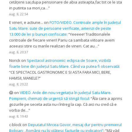
cetățenii sai,dupa pensionare de abia asteapta,fac tot ce le sta
in putinta sa mori,ca…
”
aug. 8, 22:54
E vineri, e actiune...
on
FOTO/VIDEO. Controale ample în județul
Satu Mare: sute de persoane verificate, amenzi de peste
13.000 de lei și bunuri confiscate
: “
Yeeeee! Traditionalele
controale de fiecare vineri! Pariu ca sambata viitoare avem
aceeasi stire cu marile realizari de vineri. Cat au…
”
aug. 8, 20:37
Norick
on
Spectacol astronomic: eclipsa de Soare, vizibilă
foarte bine din județul Satu Mare. Când va putea fi observată
:
“
CE SPECTACOL GASTRONOMIC E SI ASTA FARA MICI, BERE,
HAMSII, MANELE?
”
aug. 8, 20:22
😱
on
VIDEO. Arde din nou vegetația în județul Satu Mare.
Pompierii, chemați de urgență să stingă focul
: “
Ăla care a aprins
gozurile pe seceta asta nu-i întreg la cap. Că aici nu cred că e
vorba de…
”
aug. 8, 19:43
c-block
on
Deputatul Mircea Govor, mesaj dur pentru premierul
Bolojan: „Românii nu își plătesc facturile cu indicatori”
: “
Mă văd