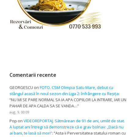
Comentarii recente
GEORGESCU
on
FOTO. CSM Olimpia Satu Mare, debut cu
stângul acasă în noul sezon din Liga 2: înfrângere cu Reșița
:
“
NU MI SE PARE NORMAL SA IA APA COPIILOR LA INTRARE, IAR UN
PAHAR DE APA CALDA SA SE VANDA…
”
aug. 9, 00:09
Pop
on
VIDEOREPORTAJ. Sătmărean de 91 de ani, umilit de stat.
A luptat ani întregi să demonstreze că e grav bolnav: „Dacă nu
ai bani, te lasă să mori”
: “
Asta ii Perversitatea statului roman cu