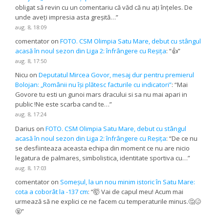
obligat să revin cu un comentariu că văd că nu ați înțeles. De
unde aveți impresia asta greșită…
”
aug. 8, 18:09
comentator
on
FOTO. CSM Olimpia Satu Mare, debut cu stângul
acasă în noul sezon din Liga 2: înfrângere cu Reșița
: “
👍
”
aug. 8, 17:50
Nicu
on
Deputatul Mircea Govor, mesaj dur pentru premierul
Bolojan: „Românii nu își plătesc facturile cu indicatori”
: “
Mai
Govore tu esti un gunoi mars dracului si sa nu mai apari in
public !Ne este scarba cand te…
”
aug. 8, 17:24
Darius
on
FOTO. CSM Olimpia Satu Mare, debut cu stângul
acasă în noul sezon din Liga 2: înfrângere cu Reșița
: “
De ce nu
se desfiinteaza aceasta echipa din moment ce nu are nicio
legatura de palmares, simbolistica, identitate sportiva cu…
”
aug. 8, 17:03
comentator
on
Someșul, la un nou minim istoric în Satu Mare:
cota a coborât la -137 cm
: “
🤯 Vai de capul meu! Acum mai
urmează să ne explici ce ne facem cu temperaturile minus.🤔🥴
🤬
”