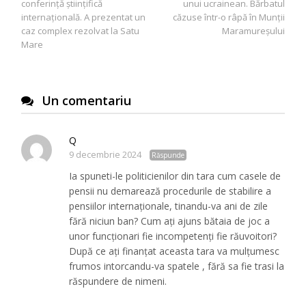
conferință științifică
unui ucrainean. Bărbatul
articole
internațională. A prezentat un
căzuse într-o râpă în Munții
caz complex rezolvat la Satu
Maramureșului
Mare
Un comentariu
Q
9 decembrie 2024
Răspunde
Ia spuneti-le politicienilor din tara cum casele de
pensii nu demarează procedurile de stabilire a
pensiilor internaționale, tinandu-va ani de zile
fără niciun ban? Cum ați ajuns bătaia de joc a
unor funcționari fie incompetenți fie răuvoitori?
După ce ați finanțat aceasta tara va mulțumesc
frumos intorcandu-va spatele , fără sa fie trasi la
răspundere de nimeni.