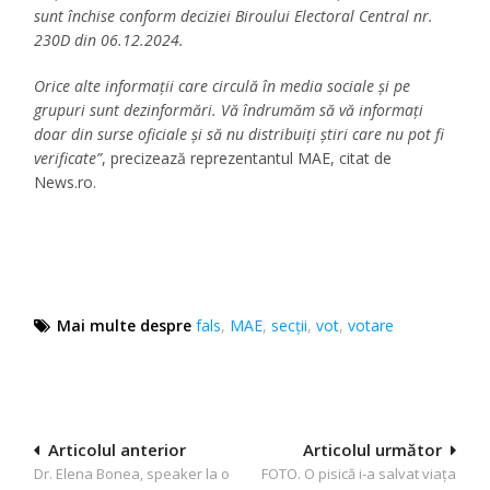
sunt închise conform deciziei Biroului Electoral Central nr.
230D din 06.12.2024.
Orice alte informaţii care circulă în media sociale şi pe
grupuri sunt dezinformări. Vă îndrumăm să vă informaţi
doar din surse oficiale şi să nu distribuiţi ştiri care nu pot fi
verificate”
, precizează reprezentantul MAE, citat de
News.ro.
Mai multe despre
fals
,
MAE
,
secții
,
vot
,
votare
Navigare
Articolul anterior
Articolul următor
Dr. Elena Bonea, speaker la o
FOTO. O pisică i-a salvat viața
în