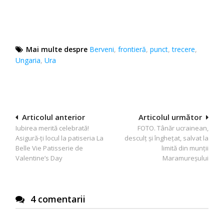
Mai multe despre
Berveni
,
frontieră
,
punct
,
trecere
,
Ungaria
,
Ura
Navigare
Articolul anterior
Articolul următor
Iubirea merită celebrată!
FOTO. Tânăr ucrainean,
în
Asigură-ți locul la patiseria La
desculț și înghețat, salvat la
articole
Belle Vie Patisserie de
limită din munții
Valentine’s Day
Maramureșului
4 comentarii