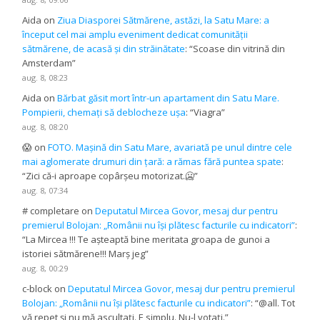
Aida
on
Ziua Diasporei Sătmărene, astăzi, la Satu Mare: a
început cel mai amplu eveniment dedicat comunității
sătmărene, de acasă și din străinătate
: “
Scoase din vitrină din
Amsterdam
”
aug. 8, 08:23
Aida
on
Bărbat găsit mort într-un apartament din Satu Mare.
Pompierii, chemați să deblocheze ușa
: “
Viagra
”
aug. 8, 08:20
😱
on
FOTO. Mașină din Satu Mare, avariată pe unul dintre cele
mai aglomerate drumuri din țară: a rămas fără puntea spate
:
“
Zici că-i aproape copârșeu motorizat.🥶
”
aug. 8, 07:34
# completare
on
Deputatul Mircea Govor, mesaj dur pentru
premierul Bolojan: „Românii nu își plătesc facturile cu indicatori”
:
“
La Mircea !!! Te așteaptă bine meritata groapa de gunoi a
istoriei sătmărene!!! Marș jeg
”
aug. 8, 00:29
c-block
on
Deputatul Mircea Govor, mesaj dur pentru premierul
Bolojan: „Românii nu își plătesc facturile cu indicatori”
: “
@all. Tot
vă repet și nu mă ascultați. E simplu. Nu-l votați.
”