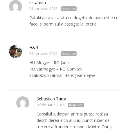
cetatean
7 februarie 2025
Răspunde
Pataki asta iar arata cu degetul de parca stie ce
face, si permisul a castigat la loterie!
H&R
8 februarie 2025
Răspunde
HU Megye – RO Judet
HU Vármegye – RO Comitat
Szabolcs-Szatmár-Bereg vármegye
Sebastian Tarta
8 februarie 2025
Răspunde
Consiliul Județean ar mai putea realiza
deschiderea încă al unui punct rutier de
trecere a frontierei, respectiv între Oar și