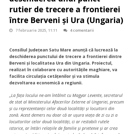
rutier de trecere a frontierei
între Berveni și Ura (Ungaria)
7 februarie 2025, 11:11
4 comentarii
Consiliul Județean Satu Mare anunță că lucrează la
deschiderea punctului de trecere a frontierei dintre
Berveni și localitatea Ura din Ungaria. Proiectul,
realizat în colaborare cu autoritățile maghiare, va
facilita circulația cetățenilor și va stimula
dezvoltarea economică a regiunii.
,,La fața locului ne-am întâlnit cu Magyar Levente, secretarul
de stat al Ministerului Afacerilor Externe al Ungariei, precum
și cu reprezentanții celor două localități și locuitorii din
zonă. Acest demers nu doar că ar ușura viața de zi cu zi a
locuitorilor celor două localități, ci ar restabili rutele
istorice, ar întări relațiile de familie și prietenie și ar crea