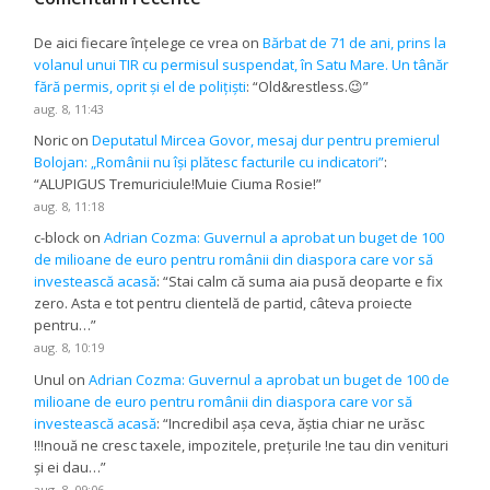
De aici fiecare înțelege ce vrea
on
Bărbat de 71 de ani, prins la
volanul unui TIR cu permisul suspendat, în Satu Mare. Un tânăr
fără permis, oprit și el de polițiști
: “
Old&restless.😉
”
aug. 8, 11:43
Noric
on
Deputatul Mircea Govor, mesaj dur pentru premierul
Bolojan: „Românii nu își plătesc facturile cu indicatori”
:
“
ALUPIGUS Tremuriciule!Muie Ciuma Rosie!
”
aug. 8, 11:18
c-block
on
Adrian Cozma: Guvernul a aprobat un buget de 100
de milioane de euro pentru românii din diaspora care vor să
investească acasă
: “
Stai calm că suma aia pusă deoparte e fix
zero. Asta e tot pentru clientelă de partid, câteva proiecte
pentru…
”
aug. 8, 10:19
Unul
on
Adrian Cozma: Guvernul a aprobat un buget de 100 de
milioane de euro pentru românii din diaspora care vor să
investească acasă
: “
Incredibil așa ceva, ăștia chiar ne urăsc
!!!nouă ne cresc taxele, impozitele, prețurile !ne tau din venituri
și ei dau…
”
aug. 8, 09:06