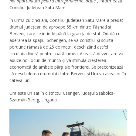
noi oportunități pentru întreprinderile locale”
, informează
Consiliul Județean Satu Mare.
În urmă cu cinci ani, Consiliul Județean Satu Mare a predat
drumul județean de aproape 55 km dintre Tășnad și
Berveni, care se întinde până la granița de stat. Odată cu
aderarea la spațiul Schengen, se va construi și scurta
porțiune rămasă de 25 de metri, deschizând astfel
circulația liberă pentru toată lumea. Această dezvoltare va
aduce noi locuri de muncă și va stimula creșterea
economică de ambele părți ale frontierei. Se preconizează
că deschiderea drumului dintre Berveni și Ura va avea loc în
câteva luni.
Ura este un sat în districtul Csenger, județul Szabolcs-
Szatmár-Bereg, Ungaria.