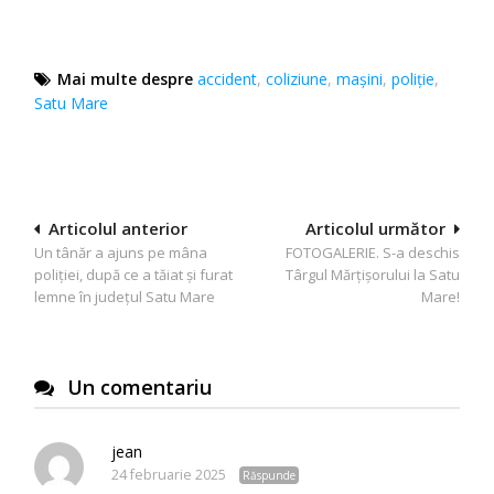
Mai multe despre
accident
,
coliziune
,
maşini
,
poliție
,
Satu Mare
Navigare
Articolul anterior
Articolul următor
Un tânăr a ajuns pe mâna
FOTOGALERIE. S-a deschis
în
poliției, după ce a tăiat și furat
Târgul Mărțișorului la Satu
articole
lemne în județul Satu Mare
Mare!
Un comentariu
jean
24 februarie 2025
Răspunde