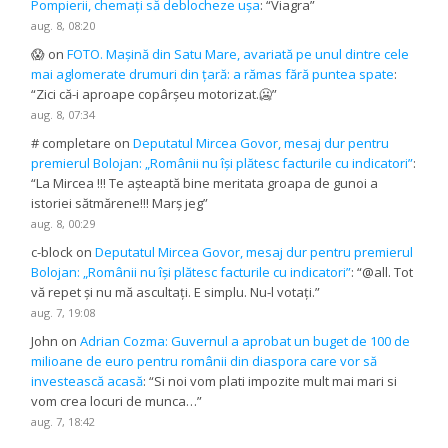
Pompierii, chemați să deblocheze ușa
: “
Viagra
”
aug. 8, 08:20
😱
on
FOTO. Mașină din Satu Mare, avariată pe unul dintre cele
mai aglomerate drumuri din țară: a rămas fără puntea spate
:
“
Zici că-i aproape copârșeu motorizat.🥶
”
aug. 8, 07:34
# completare
on
Deputatul Mircea Govor, mesaj dur pentru
premierul Bolojan: „Românii nu își plătesc facturile cu indicatori”
:
“
La Mircea !!! Te așteaptă bine meritata groapa de gunoi a
istoriei sătmărene!!! Marș jeg
”
aug. 8, 00:29
c-block
on
Deputatul Mircea Govor, mesaj dur pentru premierul
Bolojan: „Românii nu își plătesc facturile cu indicatori”
: “
@all. Tot
vă repet și nu mă ascultați. E simplu. Nu-l votați.
”
aug. 7, 19:08
John
on
Adrian Cozma: Guvernul a aprobat un buget de 100 de
milioane de euro pentru românii din diaspora care vor să
investească acasă
: “
Si noi vom plati impozite mult mai mari si
vom crea locuri de munca…
”
aug. 7, 18:42