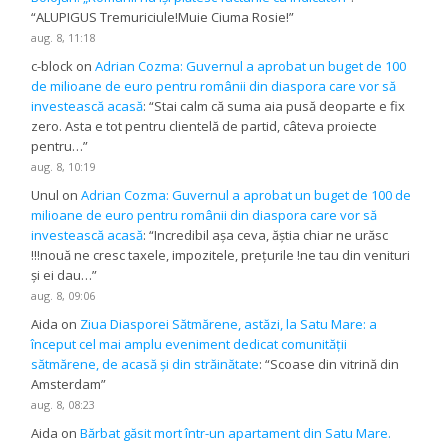
“
ALUPIGUS Tremuriciule!Muie Ciuma Rosie!
”
aug. 8, 11:18
c-block
on
Adrian Cozma: Guvernul a aprobat un buget de 100
de milioane de euro pentru românii din diaspora care vor să
investească acasă
: “
Stai calm că suma aia pusă deoparte e fix
zero. Asta e tot pentru clientelă de partid, câteva proiecte
pentru…
”
aug. 8, 10:19
Unul
on
Adrian Cozma: Guvernul a aprobat un buget de 100 de
milioane de euro pentru românii din diaspora care vor să
investească acasă
: “
Incredibil așa ceva, ăștia chiar ne urăsc
!!!nouă ne cresc taxele, impozitele, prețurile !ne tau din venituri
și ei dau…
”
aug. 8, 09:06
Aida
on
Ziua Diasporei Sătmărene, astăzi, la Satu Mare: a
început cel mai amplu eveniment dedicat comunității
sătmărene, de acasă și din străinătate
: “
Scoase din vitrină din
Amsterdam
”
aug. 8, 08:23
Aida
on
Bărbat găsit mort într-un apartament din Satu Mare.