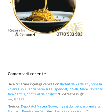
Comentarii recente
De aici fiecare înțelege ce vrea
on
Bărbat de 71 de ani, prins la
volanul unui TIR cu permisul suspendat, în Satu Mare. Un tânăr
fără permis, oprit și el de polițiști
: “
Old&restless.😉
”
aug. 8, 11:43
Noric
on
Deputatul Mircea Govor, mesaj dur pentru premierul
Bolojan: „Românii nu își plătesc facturile cu indicatori”
: